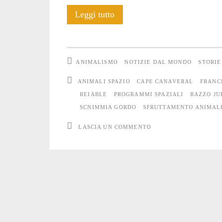
La
Leggi tutto
storia
di
ANIMALISMO
NOTIZIE DAL MONDO
STORIE
Gordo
ANIMALI SPAZIO
CAPE CANAVERAL
FRANC
lanciato
REIABLE
PROGRAMMI SPAZIALI
RAZZO JU
SCNIMMIA GORDO
SFRUTTAMENTO ANIMAL
nello
LASCIA UN COMMENTO
spazio
e
abbandonato
nell’oceano
ancora