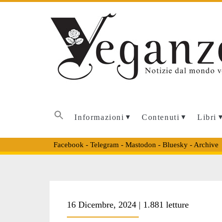
Informazioni
Contenuti
Libri
Facebook
-
Telegram
-
Mastodon
-
Bluesky
-
Archive
Tag:
16 Dicembre, 2024 | 1.881 letture
<span>gordo</span