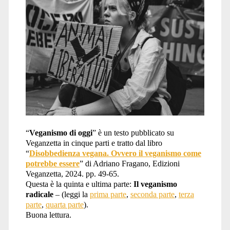
“
Veganismo di oggi
” è un testo pubblicato su
Veganzetta in cinque parti e tratto dal libro
“
Disobbedienza vegana. Ovvero il veganismo come
potrebbe essere
” di Adriano Fragano, Edizioni
Veganzetta, 2024. pp. 49-65.
Questa è la quinta e ultima parte:
Il veganismo
radicale
– (leggi la
prima parte
,
seconda parte
,
terza
parte
,
quarta parte
).
Buona lettura.