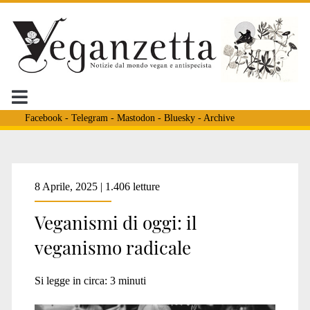
Facebook
-
Telegram
-
Mastodon
-
Bluesky
-
Archive
Tag:
8 Aprile, 2025 | 1.406 letture
Veganismi di oggi: il
<span>antisistema</sp
veganismo radicale
Si legge in circa:
3
minuti