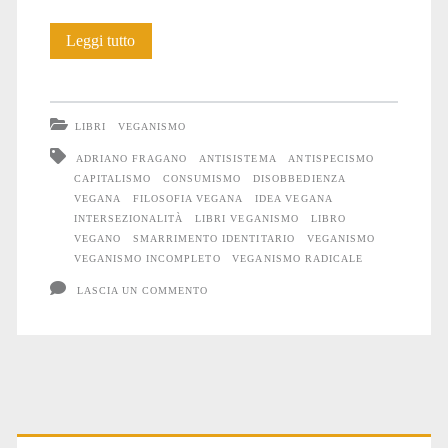
Veganismi
Leggi tutto
di
oggi:
LIBRI
VEGANISMO
il
ADRIANO FRAGANO
ANTISISTEMA
ANTISPECISMO
CAPITALISMO
CONSUMISMO
DISOBBEDIENZA
veganismo
VEGANA
FILOSOFIA VEGANA
IDEA VEGANA
radicale
INTERSEZIONALITÀ
LIBRI VEGANISMO
LIBRO
VEGANO
SMARRIMENTO IDENTITARIO
VEGANISMO
VEGANISMO INCOMPLETO
VEGANISMO RADICALE
LASCIA UN COMMENTO
Primary