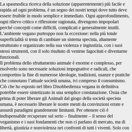
La spasmodica ricerca della soluzione (apparentemente) più facile e
rapida ad ogni problema, è un segno dei nostri tempi dove tutto deve
essere fruibile in modo semplice e immediato. Ogni approfondimento,
ogni rilievo critico e riflessione ragionata, divengono impopolari
perché concepiti come difficili, complicati e generalmente inutili.
L’ambiente vegano purtroppo non fa eccezione: nella più totale
superficialità si tenta di cambiare un sistema specista, altamente
strutturato e organizzato nella sua violenza e ingiustizia, con i suoi
stessi strumenti, con il solo risultato di venirne fagocitati e diventarne
funzionali.
Il problema dello sfruttamento animale è enorme e complesso, per
risolverlo sono necessarie soluzioni impegnative e radicali, che
comportino la fine di numerose ideologie, tradizioni, usanze e pratiche
che connotano l’attuale società umana, ivi compreso il consumismo.
Ciò che ho esposto nel libro Disobbedienza vegana in definitiva
potrebbe essere sintetizzato in una semplice constatazione. Ossia che
prima di poter liberare gli Animali dal giogo della società specista
umana, è necessario liberare le nostre menti da convinzioni errate e
assurdi paradigmi grandemente limitanti. Per ottenere ciò è
indispensabile recuperare sul serio – finalmente – il senso del
veganismo e i suoi fondamenti che non ci parlano di mercato, ma di
libertà, giustizia e nonviolenza nei confronti di tutti i viventi. Solo con