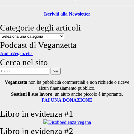
Iscriviti alla Newsletter
Categorie degli articoli
Categorie
degli
Podcast di Veganzetta
articoli
AudioVeganzetta
Cerca nel sito
Cerca
per:
Veganzetta
non ha pubblicità commerciali e non richiede o riceve
alcun finanziamento pubblico.
Sostieni il suo lavoro
: un aiuto anche piccolo è importante.
FAI UNA DONAZIONE
Libro in evidenza #1
Libro in evidenza #2