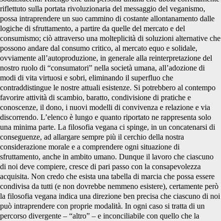
riflettuto sulla portata rivoluzionaria del messaggio del veganismo,
possa intraprendere un suo cammino di costante allontanamento dalle
logiche di sfruttamento, a partire da quelle del mercato e del
consumismo; ciò attraverso una molteplicità di soluzioni alternative che
possono andare dal consumo critico, al mercato equo e solidale,
ovviamente all’autoproduzione, in generale alla reinterpretazione del
nostro ruolo di “consumatori” nella società umana, all’adozione di
modi di vita virtuosi e sobri, eliminando il superfluo che
contraddistingue le nostre attuali esistenze. Si potrebbero al contempo
favorire attività di scambio, baratto, condivisione di pratiche e
conoscenze, il dono, i nuovi modelli di convivenza e relazione e via
discorrendo. L’elenco è lungo e quanto riportato ne rappresenta solo
una minima parte. La filosofia vegana ci spinge, in un concatenarsi di
conseguenze, ad allargare sempre più il cerchio della nostra
considerazione morale e a comprendere ogni situazione di
sfruttamento, anche in ambito umano. Dunque il lavoro che ciascuno
di noi deve compiere, cresce di pari passo con la consapevolezza
acquisita. Non credo che esista una tabella di marcia che possa essere
condivisa da tutti (e non dovrebbe nemmeno esistere), certamente però
la filosofia vegana indica una direzione ben precisa che ciascuno di noi
può intraprendere con proprie modalità. In ogni caso si tratta di un
percorso divergente – “altro” – e inconciliabile con quello che la