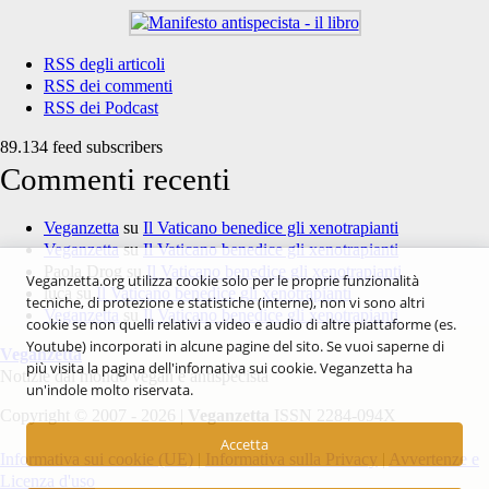
RSS degli articoli
RSS dei commenti
RSS dei Podcast
89.134 feed subscribers
Commenti recenti
Veganzetta
su
Il Vaticano benedice gli xenotrapianti
Veganzetta
su
Il Vaticano benedice gli xenotrapianti
Paola Drog
su
Il Vaticano benedice gli xenotrapianti
Veganzetta.org utilizza cookie solo per le proprie funzionalità
luca
su
Il Vaticano benedice gli xenotrapianti
tecniche, di protezione e statistiche (interne), non vi sono altri
Veganzetta
su
Il Vaticano benedice gli xenotrapianti
cookie se non quelli relativi a video e audio di altre piattaforme (es.
Youtube) incorporati in alcune pagine del sito. Se vuoi saperne di
Veganzetta
più visita la pagina dell'infornativa sui cookie. Veganzetta ha
Notizie dal mondo vegan e antispecista
un'indole molto riservata.
Copyright © 2007 - 2026 |
Veganzetta
ISSN 2284-094X
Accetta
Informativa sui cookie (UE)
|
Informativa sulla Privacy
|
Avvertenze e
Licenza d'uso