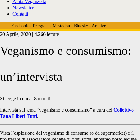
Aiuta Veganzetta
Newsletter
Contatti
Facebook
-
Telegram
-
Mastodon
-
Bluesky
-
Archive
20 Aprile, 2020 | 4.266 letture
Veganismo e consumismo:
un’intervista
Si legge in circa:
8
minuti
Intervista sul tema “veganismo e consumismo” a cura del
Collettivo
Tana Liberi Tutti
.
Vista l’esplosione del veganismo di consumo (o da supermarket) e il
proliferare di associazioni vegane di ogni sorta, abbiamo posto alcune