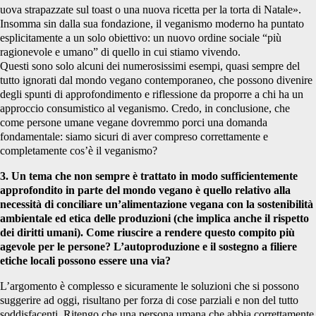
uova strapazzate sul toast o una nuova ricetta per la torta di Natale».
Insomma sin dalla sua fondazione, il veganismo moderno ha puntato
esplicitamente a un solo obiettivo: un nuovo ordine sociale “più
ragionevole e umano” di quello in cui stiamo vivendo.
Questi sono solo alcuni dei numerosissimi esempi, quasi sempre del
tutto ignorati dal mondo vegano contemporaneo, che possono divenire
degli spunti di approfondimento e riflessione da proporre a chi ha un
approccio consumistico al veganismo. Credo, in conclusione, che
come persone umane vegane dovremmo porci una domanda
fondamentale: siamo sicuri di aver compreso correttamente e
completamente cos’è il veganismo?
3. Un tema che non sempre è trattato in modo sufficientemente
approfondito in parte del mondo vegano è quello relativo alla
necessità di conciliare un’alimentazione vegana con la sostenibilità
ambientale ed etica delle produzioni (che implica anche il rispetto
dei diritti umani). Come riuscire a rendere questo compito più
agevole per le persone? L’autoproduzione e il sostegno a filiere
etiche locali possono essere una via?
L’argomento è complesso e sicuramente le soluzioni che si possono
suggerire ad oggi, risultano per forza di cose parziali e non del tutto
soddisfacenti. Ritengo che una persona umana che abbia correttamente