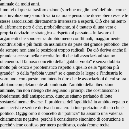
animale da molti anni.
I motivi di questa trasformazione (sarebbe meglio però definirla come
una involuzione) sono di varia natura e penso che dovrebbero essere le
stesse associazioni direttamente interessate a esporli. Ciò che mi sento
di affermare però è che, probabilmente, si è trattato di una vera e
propria deviazione strategica – rispetto al passato – in favore di
argomenti che sono senza dubbio meno conflittuali, maggiormente
condivisibili e più facili da assimilare da parte del grande pubblico, che
da sempre non ama le posizioni troppo radicali. Da ciò deriva anche il
grande successo nella raccolta fondi che tali associazioni stanno
ottenendo. Il famoso concetto della “gabbia vuota” è senza dubbio
molto più ostico e problematico rispetto a quello della “gabbia più
grande”, o della “gabbia vuota” se e quando la legge e l’industria lo
vorranno, con questo non intendo dire che le associazioni di cui sopra
abbiano completamente abbandonato l’ambito della liberazione
animale, ma non ritengo che seguano i principi che costituiscono i
fondamenti dell’antispecismo, dunque stiamo parlando di lotte
sostanzialmente diverse. Il problema dell’apoliticità in ambito vegano e
antispecista è serio e deriva da una errata interpretazione di ciò che è
politico. Oggigiorno il concetto di “politica” ha assunto una valenza
chiaramente negativa, perché è considerato sinonimo di corruzione e
perché viene confuso per mero partitismo, ossia (come recita