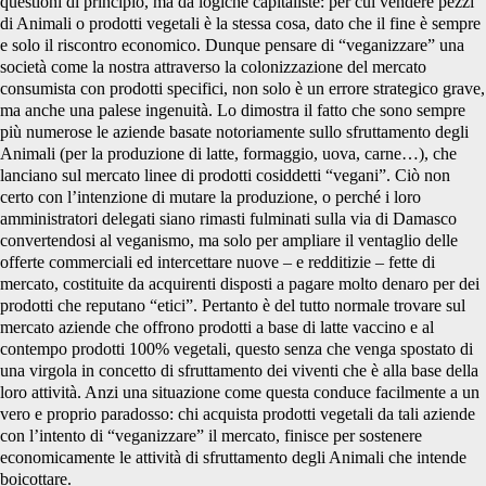
questioni di principio, ma da logiche capitaliste: per cui vendere pezzi
di Animali o prodotti vegetali è la stessa cosa, dato che il fine è sempre
e solo il riscontro economico. Dunque pensare di “veganizzare” una
società come la nostra attraverso la colonizzazione del mercato
consumista con prodotti specifici, non solo è un errore strategico grave,
ma anche una palese ingenuità. Lo dimostra il fatto che sono sempre
più numerose le aziende basate notoriamente sullo sfruttamento degli
Animali (per la produzione di latte, formaggio, uova, carne…), che
lanciano sul mercato linee di prodotti cosiddetti “vegani”. Ciò non
certo con l’intenzione di mutare la produzione, o perché i loro
amministratori delegati siano rimasti fulminati sulla via di Damasco
convertendosi al veganismo, ma solo per ampliare il ventaglio delle
offerte commerciali ed intercettare nuove – e redditizie – fette di
mercato, costituite da acquirenti disposti a pagare molto denaro per dei
prodotti che reputano “etici”. Pertanto è del tutto normale trovare sul
mercato aziende che offrono prodotti a base di latte vaccino e al
contempo prodotti 100% vegetali, questo senza che venga spostato di
una virgola in concetto di sfruttamento dei viventi che è alla base della
loro attività. Anzi una situazione come questa conduce facilmente a un
vero e proprio paradosso: chi acquista prodotti vegetali da tali aziende
con l’intento di “veganizzare” il mercato, finisce per sostenere
economicamente le attività di sfruttamento degli Animali che intende
boicottare.