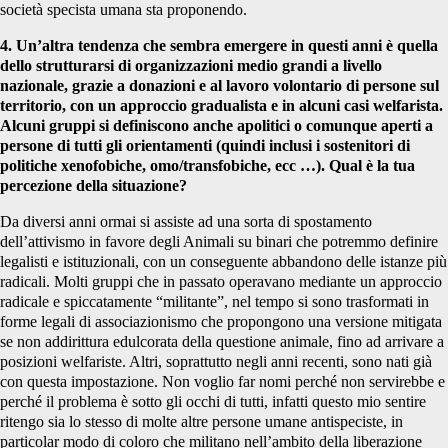
società specista umana sta proponendo.
4. Un’altra tendenza che sembra emergere in questi anni è quella
dello strutturarsi di organizzazioni medio grandi a livello
nazionale, grazie a donazioni e al lavoro volontario di persone sul
territorio, con un approccio gradualista e in alcuni casi welfarista.
Alcuni gruppi si definiscono anche apolitici o comunque aperti a
persone di tutti gli orientamenti (quindi inclusi i sostenitori di
politiche xenofobiche, omo/transfobiche, ecc …). Qual è la tua
percezione della situazione?
Da diversi anni ormai si assiste ad una sorta di spostamento
dell’attivismo in favore degli Animali su binari che potremmo definire
legalisti e istituzionali, con un conseguente abbandono delle istanze più
radicali. Molti gruppi che in passato operavano mediante un approccio
radicale e spiccatamente “militante”, nel tempo si sono trasformati in
forme legali di associazionismo che propongono una versione mitigata
se non addirittura edulcorata della questione animale, fino ad arrivare a
posizioni welfariste. Altri, soprattutto negli anni recenti, sono nati già
con questa impostazione. Non voglio far nomi perché non servirebbe e
perché il problema è sotto gli occhi di tutti, infatti questo mio sentire
ritengo sia lo stesso di molte altre persone umane antispeciste, in
particolar modo di coloro che militano nell’ambito della liberazione