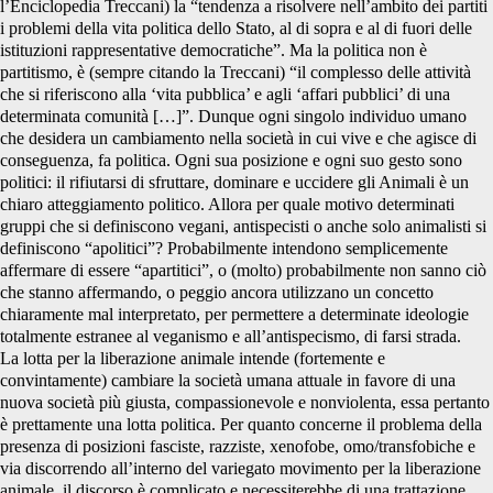
l’Enciclopedia Treccani) la “tendenza a risolvere nell’ambito dei partiti
i problemi della vita politica dello Stato, al di sopra e al di fuori delle
istituzioni rappresentative democratiche”. Ma la politica non è
partitismo, è (sempre citando la Treccani) “il complesso delle attività
che si riferiscono alla ‘vita pubblica’ e agli ‘affari pubblici’ di una
determinata comunità […]”. Dunque ogni singolo individuo umano
che desidera un cambiamento nella società in cui vive e che agisce di
conseguenza, fa politica. Ogni sua posizione e ogni suo gesto sono
politici: il rifiutarsi di sfruttare, dominare e uccidere gli Animali è un
chiaro atteggiamento politico. Allora per quale motivo determinati
gruppi che si definiscono vegani, antispecisti o anche solo animalisti si
definiscono “apolitici”? Probabilmente intendono semplicemente
affermare di essere “apartitici”, o (molto) probabilmente non sanno ciò
che stanno affermando, o peggio ancora utilizzano un concetto
chiaramente mal interpretato, per permettere a determinate ideologie
totalmente estranee al veganismo e all’antispecismo, di farsi strada.
La lotta per la liberazione animale intende (fortemente e
convintamente) cambiare la società umana attuale in favore di una
nuova società più giusta, compassionevole e nonviolenta, essa pertanto
è prettamente una lotta politica. Per quanto concerne il problema della
presenza di posizioni fasciste, razziste, xenofobe, omo/transfobiche e
via discorrendo all’interno del variegato movimento per la liberazione
animale, il discorso è complicato e necessiterebbe di una trattazione