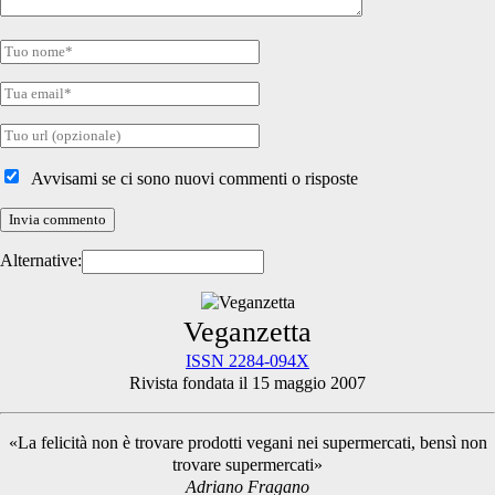
Tuo
nome
Tua
email
Tuo
sito
internet
Avvisami se ci sono nuovi commenti o risposte
Alternative:
Primary
Veganzetta
ISSN 2284-094X
Rivista fondata il 15 maggio 2007
Sidebar
«La felicità non è trovare prodotti vegani nei supermercati, bensì non
trovare supermercati»
Adriano Fragano