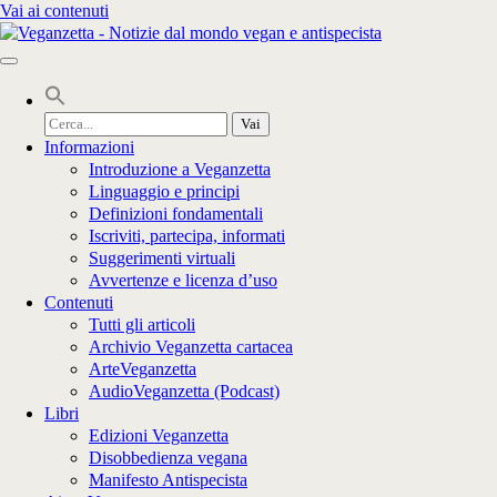
Vai ai contenuti
Cerca
per:
Informazioni
Introduzione a Veganzetta
Linguaggio e principi
Definizioni fondamentali
Iscriviti, partecipa, informati
Suggerimenti virtuali
Avvertenze e licenza d’uso
Contenuti
Tutti gli articoli
Archivio Veganzetta cartacea
ArteVeganzetta
AudioVeganzetta (Podcast)
Libri
Edizioni Veganzetta
Disobbedienza vegana
Manifesto Antispecista