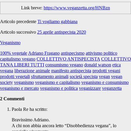
Link breve:
https://www.veganzetta.org/HNBzn
Articolo precedente
Ti vogliamo gabbiana
Articolo successivo
25 aprile antispecista 2020
Veganismo
100% vegetale
Adriano Fragano
antispecismo
attivismo politico
capitalismo vegano
COLLETTIVO ANTISPECISTA
COLLETTIVO
TANA LIBERI TUTTI
consumismo vegano
donald watson
etica
vegana
liberazione animale
manifesto antispecista
prodotti vegani
prodotti vegetali
sfruttamento animali
società specista
vegan
vegan
society
veganismo
veganismo e capitalismo
veganismo e consumismo
veganismo e mercato
veganismo e politica
veganizzare
veganzetta
2 Commenti
Paola Re
ha scritto:
Bravissimo Adriano.
A chi non abbia ancora letto “Disobbedienza vegana”, lo