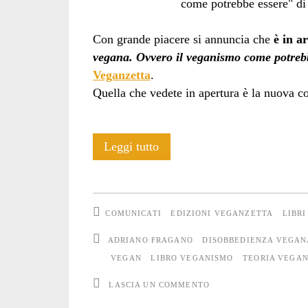
Con grande piacere si annuncia che
è in a
vegana. Ovvero il veganismo come potreb
Veganzetta
.
Quella che vedete in apertura è la nuova co
Disobbedienza
Leggi tutto
vegana:
in
COMUNICATI
EDIZIONI VEGANZETTA
LIBRI
arrivo
ADRIANO FRAGANO
DISOBBEDIENZA VEGAN
la
VEGAN
LIBRO VEGANISMO
TEORIA VEGA
nuova
LASCIA UN COMMENTO
edizione!