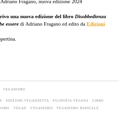
rrivo una nuova edizione del libro
Disobbedienza
be essere
di Adriano Fragano ed edito da
Edizioni
pertina.
VEGANISMO
A
EDIZIONI VEGANZETTA
FILOSOFIA VEGANA
LIBRO
NISMO
VEGAN
VEGANISMO
VEGANISMO RADICALE