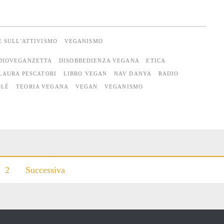
E SULL'ATTIVISMO
VEGANISMO
DIOVEGANZETTA
DISOBBEDIENZA VEGANA
ETICA
LAURA PESCATORI
LIBRO VEGAN
NAV DANYA
RADIO
OLÈ
TEORIA VEGANA
VEGAN
VEGANISMO
2
Successiva