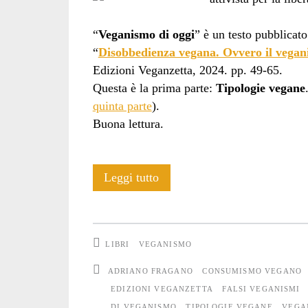
“
Veganismo di oggi
” è un testo pubblicato
“
Disobbedienza vegana. Ovvero il vegan
Edizioni Veganzetta, 2024. pp. 49-65.
Questa è la prima parte:
Tipologie vegane
quinta parte
).
Buona lettura.
Veganismi
Leggi tutto
di
oggi:
LIBRI
VEGANISMO
tipologie
ADRIANO FRAGANO
CONSUMISMO VEGANO
vegane
EDIZIONI VEGANZETTA
FALSI VEGANISMI
DI VEGANISMO
TIPOLOGIE VEGANE
VEGA