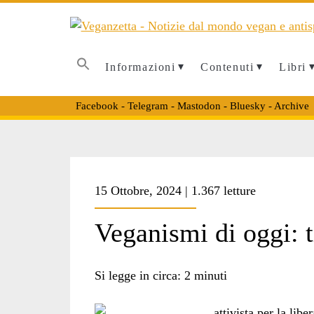
Informazioni
Contenuti
Libri
Facebook
-
Telegram
-
Mastodon
-
Bluesky
-
Archive
Tag:
15 Ottobre, 2024 | 1.367 letture
<span>libro
Veganismi di oggi: 
vegan</span>
Si legge in circa:
2
minuti