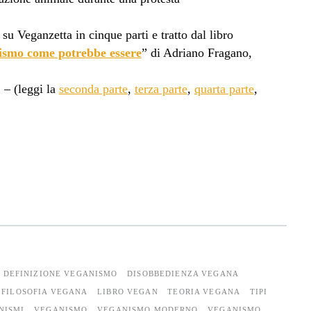
 su Veganzetta in cinque parti e tratto dal libro
ismo come potrebbe essere
” di Adriano Fragano,
. – (leggi la
seconda parte
,
terza parte
,
quarta parte
,
DEFINIZIONE VEGANISMO
DISOBBEDIENZA VEGANA
FILOSOFIA VEGANA
LIBRO VEGAN
TEORIA VEGANA
TIPI
NISMI
VEGANISMO
VEGANISMO MODERNO
VEGANISMO