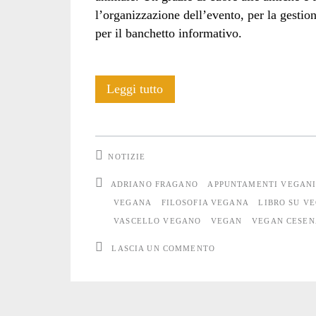
l’organizzazione dell’evento, per la gestio
per il banchetto informativo.
Disobbedienza
Leggi tutto
vegana
a
NOTIZIE
Cesena
ADRIANO FRAGANO
APPUNTAMENTI VEGAN
#2
VEGANA
FILOSOFIA VEGANA
LIBRO SU V
VASCELLO VEGANO
VEGAN
VEGAN CESEN
LASCIA UN COMMENTO