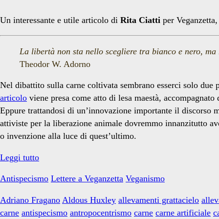
animali</span>
Un interessante e utile articolo di
Rita Ciatti
per Veganzetta, 
La libertà non sta nello scegliere tra bianco e nero, ma n
Theodor W. Adorno
Nel dibattito sulla carne coltivata sembrano esserci solo due 
articolo
viene presa come atto di lesa maestà, accompagnato dal
Eppure trattandosi di un’innovazione importante il discorso me
attiviste per la liberazione animale dovremmo innanzitutto a
o invenzione alla luce di quest’ultimo.
Coltiviamo
Leggi tutto
l’antispecismo,
Antispecismo
Lettere a Veganzetta
Veganismo
non
la
Adriano Fragano
Aldous Huxley
allevamenti grattacielo
allev
carne
carne
antispecismo
antropocentrismo
carne
carne artificiale
c