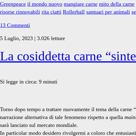
Greenpeace
il mondo nuovo
mangiare carne
mito della carne
risorse rinnovabili
rita ciatti
Rollerball
santuari per animali
s
13 Commenti
5 Luglio, 2023 | 3.026 letture
La cosiddetta carne “sinte
Si legge in circa:
9
minuti
Torno dopo tempo a trattare nuovamente il tema della carne “s
narrazione alternativa di tale fenomeno rispetto a quella
main
sarà lanciato sul mercato mondiale.
In particolar modo desidero rivolgermi a coloro che entusiast