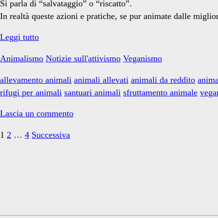
Si parla di “salvataggio” o “riscatto”.
In realtà queste azioni e pratiche, se pur animate dalle miglio
Sull’acquisto
Leggi tutto
di
Animalismo
Notizie sull'attivismo
Veganismo
Animali
allevamento animali
animali allevati
animali da reddito
anima
rifugi per animali
santuari animali
sfruttamento animale
vega
Lascia un commento
Paginazione
1
2
…
4
Successiva
degli
Primary
articoli
Sidebar