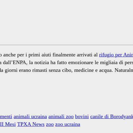
 anche per i primi aiuti finalmente arrivati al
rifugio per Ani
lia dall’ENPA, la notizia ha fatto emozionare le migliaia di 
da giorni erano rimasti senza cibo, medicine e acqua. Naturalme
amenti
animali ucraina
animali zoo
bovini
canile di Borodyan
II Mesi
TPXA News
zoo
zoo ucraina