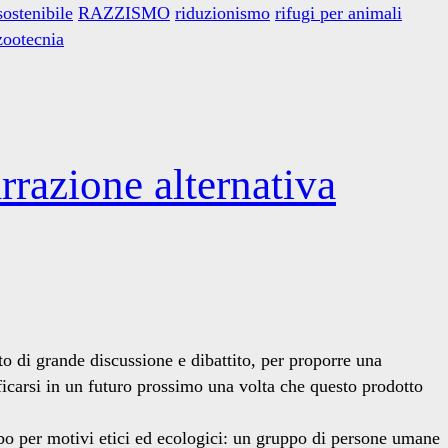
sostenibile
RAZZISMO
riduzionismo
rifugi per animali
zootecnia
rrazione alternativa
o di grande discussione e dibattito, per proporre una
ificarsi in un futuro prossimo una volta che questo prodotto
bo per motivi etici ed ecologici: un gruppo di persone umane