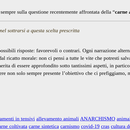
sempre sulla questione recentemente affrontata della “
carne a
el sottrarsi a questa scelta prescritta
possibili risposte: favorevoli o contrari. Ogni narrazione alt
 ricatto morale: non ci pensi a tutte le vite che potresti salv
rita di essere approfondito sotto tantissimi aspetti, in parti
vere non solo sempre presente l’obiettivo che ci prefiggiamo,
amenti in tensivi
allevamento animali
ANARCHISMO
animal
arne coltivata
carne sintetica
carnismo
covid-19
cras
cultura d