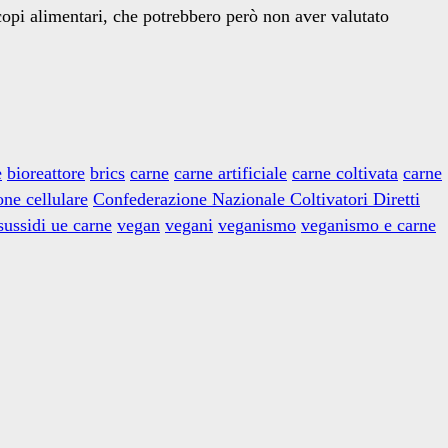
copi alimentari, che potrebbero però non aver valutato
e
bioreattore
brics
carne
carne artificiale
carne coltivata
carne
one cellulare
Confederazione Nazionale Coltivatori Diretti
sussidi ue carne
vegan
vegani
veganismo
veganismo e carne