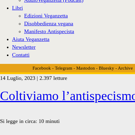
Libri
Edizioni Veganzetta
Disobbedienza vegana
Manifesto Antispecista
Aiuta Veganzetta
Newsletter
Contatti
Facebook
-
Telegram
-
Mastodon
-
Bluesky
-
Archive
14 Luglio, 2023 | 2.397 letture
Tag:
Coltiviamo l’antispecismo
<span>allevamento
Si legge in circa:
10
minuti