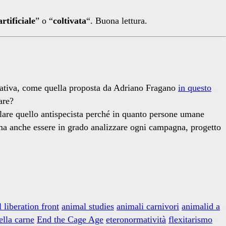
rtificiale
” o “
coltivata
“. Buona lettura.
ernativa, come quella proposta da Adriano Fragano
in questo
are?
colare quello antispecista perché in quanto persone umane
 ma anche essere in grado analizzare ogni campagna, progetto
 liberation front
animal studies
animali carnivori
animalid a
ella carne
End the Cage Age
eteronormatività
flexitarismo