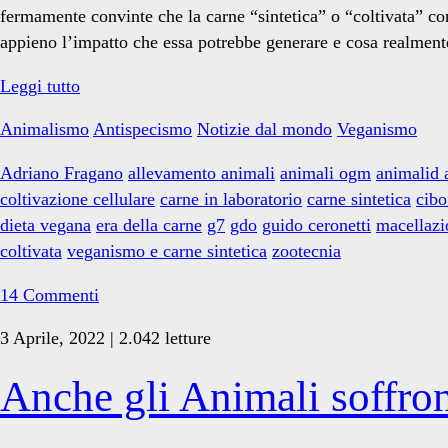
fermamente convinte che la carne “sintetica” o “coltivata” co
appieno l’impatto che essa potrebbe generare e cosa realmente
La
Leggi tutto
cosiddetta
Animalismo
Antispecismo
Notizie dal mondo
Veganismo
carne
“sintetica”
Adriano Fragano
allevamento animali
animali ogm
animalid 
o
coltivazione cellulare
carne in laboratorio
carne sintetica
cibo
“coltivata”:
dieta vegana
era della carne
g7
gdo
guido ceronetti
macellazi
una
coltivata
veganismo e carne sintetica
zootecnia
narrazione
alternativa
14 Commenti
3 Aprile, 2022 | 2.042 letture
Anche gli Animali soffron