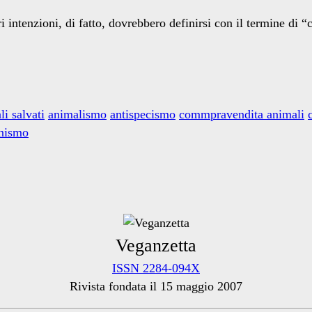
ri intenzioni, di fatto, dovrebbero definirsi con il termine di
li salvati
animalismo
antispecismo
commpravendita animali
nismo
Veganzetta
ISSN 2284-094X
Rivista fondata il 15 maggio 2007