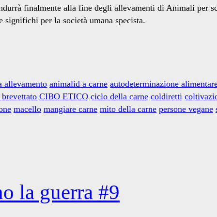
ndurrà finalmente alla fine degli allevamenti di Animali per s
 significhi per la società umana specista.
a allevamento
animalid a carne
autodeterminazione alimentar
 brevettato
CIBO ETICO
ciclo della carne
coldiretti
coltivazi
one
macello
mangiare carne
mito della carne
persone vegane
o la guerra #9