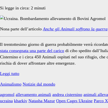
Si legge in circa:
2
minuti
Nona parte dell’articolo
Anche gli Animali soffrono la guerra
Il trentottesimo giorno di guerra probabilmente verrà ricordato
stata consegnata una parte del carico
di cibo spedito dall’Ita
Cisternino e i circa 450 Animali ospitati nel suo rifugio, che 
rischia di dover affrontare altre emergenze.
Anche
Leggi tutto
gli
Animalismo
Notizie dal mondo
Animali
soffrono
agromol
allevamento animali
andrea cisternino
animali allev
la
ucraina
kharkiv
Natasha Mazur
Open Cages Ukraine
Parco X
guerra