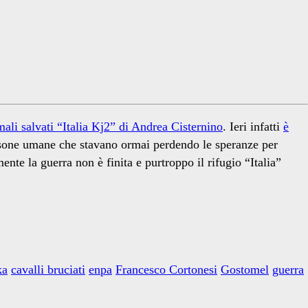
mali salvati “Italia Kj2” di Andrea Cisternino
. Ieri infatti
è
persone umane che stavano ormai perdendo le speranze per
nte la guerra non è finita e purtroppo il rifugio “Italia”
ka
cavalli bruciati
enpa
Francesco Cortonesi
Gostomel
guerra