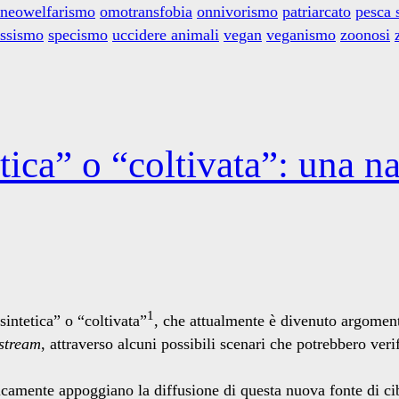
neowelfarismo
omotransfobia
onnivorismo
patriarcato
pesca 
essismo
specismo
uccidere animali
vegan
veganismo
zoonosi
tica” o “coltivata”: una na
1
intetica” o “coltivata”
, che attualmente è divenuto argoment
stream
, attraverso alcuni possibili scenari che potrebbero ver
icamente appoggiano la diffusione di questa nuova fonte di ci