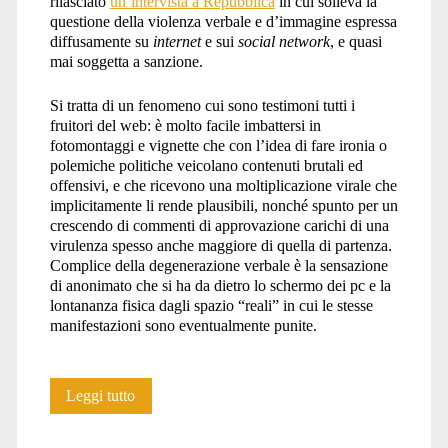
rilasciato
un’intervista a Repubblica
in cui solleva la
questione della violenza verbale e d’immagine espressa
diffusamente su
internet
e sui
social network
, e quasi
mai soggetta a sanzione.
Si tratta di un fenomeno cui sono testimoni tutti i
fruitori del web: è molto facile imbattersi in
fotomontaggi e vignette che con l’idea di fare ironia o
polemiche politiche veicolano contenuti brutali ed
offensivi, e che ricevono una moltiplicazione virale che
implicitamente li rende plausibili, nonché spunto per un
crescendo di commenti di approvazione carichi di una
virulenza spesso anche maggiore di quella di partenza.
Complice della degenerazione verbale è la sensazione
di anonimato che si ha da dietro lo schermo dei pc e la
lontananza fisica dagli spazio “reali” in cui le stesse
manifestazioni sono eventualmente punite.
Il
Leggi tutto
sessismo