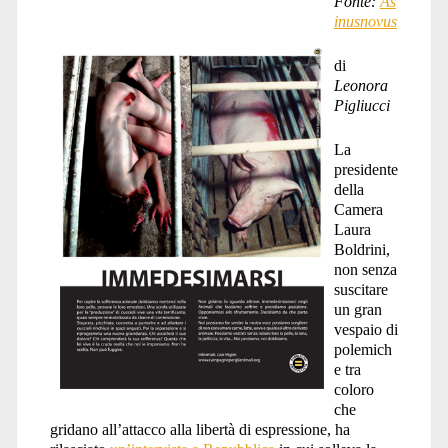
Fonte:
As
inusnovus
di
Leonora
Pigliucci
La
presidente
della
Camera
Laura
Boldrini,
non senza
suscitare
un gran
vespaio di
polemich
e tra
coloro
che
gridano all’attacco alla libertà di espressione, ha