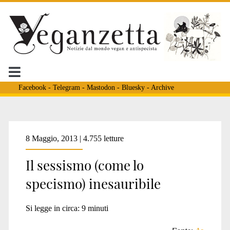
Facebook
-
Telegram
-
Mastodon
-
Bluesky
-
Archive
Tag:
8 Maggio, 2013 | 4.755 letture
Il sessismo (come lo
<span>borghezio</span
specismo) inesauribile
Si legge in circa:
9
minuti