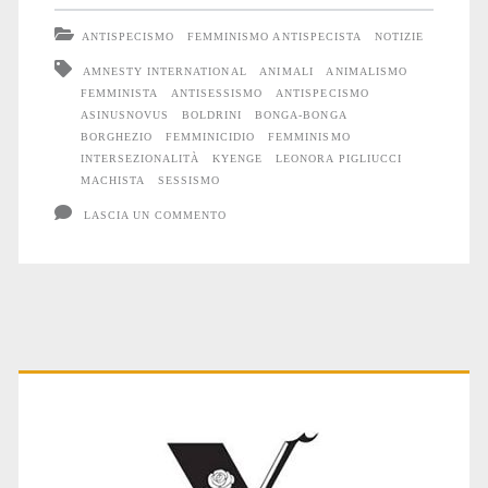
(come
ANTISPECISMO
FEMMINISMO ANTISPECISTA
NOTIZIE
lo
AMNESTY INTERNATIONAL
ANIMALI
ANIMALISMO
FEMMINISTA
ANTISESSISMO
ANTISPECISMO
specismo)
ASINUSNOVUS
BOLDRINI
BONGA-BONGA
inesauribile
BORGHEZIO
FEMMINICIDIO
FEMMINISMO
INTERSEZIONALITÀ
KYENGE
LEONORA PIGLIUCCI
MACHISTA
SESSISMO
LASCIA UN COMMENTO
Primary
Sidebar