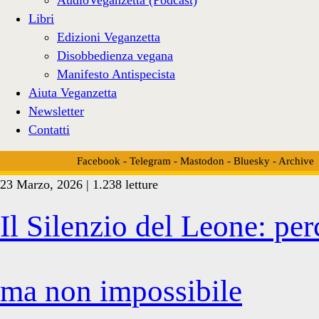
Libri
Edizioni Veganzetta
Disobbedienza vegana
Manifesto Antispecista
Aiuta Veganzetta
Newsletter
Contatti
Facebook
-
Telegram
-
Mastodon
-
Bluesky
-
Archive
23 Marzo, 2026 | 1.238 letture
Categoria:
Il Silenzio del Leone: pe
<span>Lettere
ma non impossibile