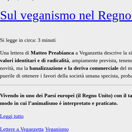
Sul veganismo nel Regno
Si legge in circa:
3
minuti
Una lettera di
Matteo Preabianca
a Veganzetta descrive la s
valori identitari e di radicalità
, ampiamente prevista, tenend
novità, ma la
banalizzazione e la deriva commerciale
del me
puerile di ottenere i favori della società umana specista, pro
Vivendo in uno dei Paesi europei (il Regno Unito) con il t
modo in cui l’animalismo è interpretato e praticato.
Sul
Leggi tutto
veganismo
Lettere a Veganzetta
Veganismo
nel