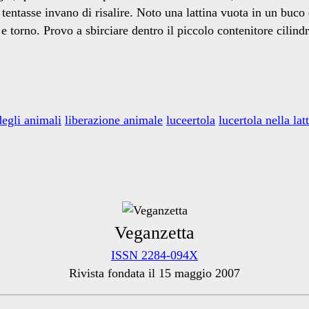
, tentasse invano di risalire. Noto una lattina vuota in un bu
e torno. Provo a sbirciare dentro il piccolo contenitore cilind
degli animali
liberazione animale
luceertola
lucertola nella lat
Veganzetta
ISSN 2284-094X
Rivista fondata il 15 maggio 2007