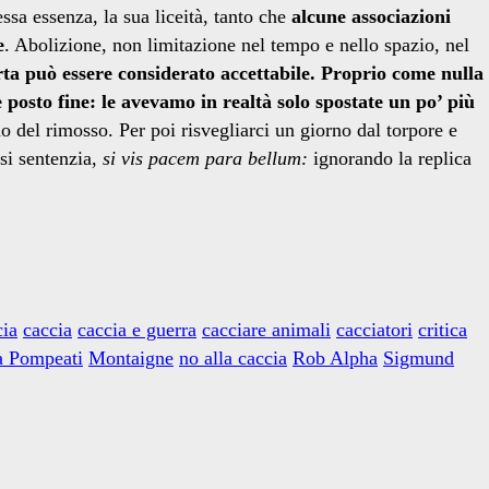
ssa essenza, la sua liceità, tanto che
alcune associazioni
e
. Abolizione, non limitazione nel tempo e nello spazio, nel
rta può essere considerato accettabile. Proprio come nulla
e posto fine: le avevamo in realtà solo spostate un po’ più
no del rimosso. Per poi risvegliarci un giorno dal torpore e
 si sentenzia,
si vis pacem para bellum:
ignorando la replica
cia
caccia
caccia e guerra
cacciare animali
cacciatori
critica
a Pompeati
Montaigne
no alla caccia
Rob Alpha
Sigmund