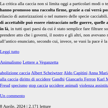
La critica alla caccia non si limita oggi a particolari modi o 
hanno promosso una raccolta firme, grazie a cui verrà por
rilascio di autorizzazioni o nel numero delle specie cacciabili
di accettabile può essere rintracciato nelle guerre, quelle 
in là
, in tutti quei paesi da cui è stato semplice fare filtrare
prendere atto che i governi, il nostro e gli altri, non avevan
all’antico enunciato, secondo cui, invece, se vuoi la pace è 
L’ambigua
Leggi tutto
fascinazione
Animalismo
Lettere a Veganzetta
della
caccia
abolizione caccia
Albert Scheiwtzer
Aldo Capitini
Anna Mari
alla caccia
diritto di uccidere
Gandhi
Giancarlo Ferron
Karl 
Freud
specismo
stop caccia
uccidere animali
violenza assistit
Un commento
8 Aprile, 2024 | 2.171 letture