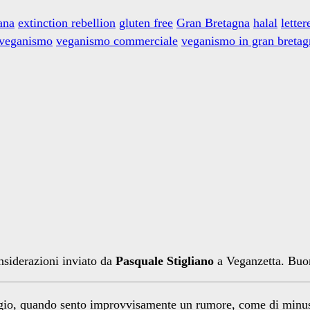
ana
extinction rebellion
gluten free
Gran Bretagna
halal
letter
veganismo
veganismo commerciale
veganismo in gran bretag
onsiderazioni inviato da
Pasquale Stigliano
a Veganzetta. Buon
ggio, quando sento improvvisamente un rumore, come di minusc