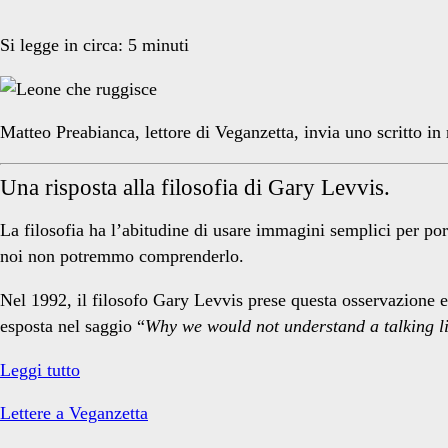
a
Si legge in circa:
5
minuti
Veganzetta</span>
Matteo Preabianca, lettore di Veganzetta, invia uno scritto in
Una risposta alla filosofia di Gary Levvis.
La filosofia ha l’abitudine di usare immagini semplici per po
noi non potremmo comprenderlo.
Nel 1992, il filosofo Gary Levvis prese questa osservazione e 
esposta nel saggio “
Why we would not understand a talking l
Il
Leggi tutto
Silenzio
Lettere a Veganzetta
del
Leone: