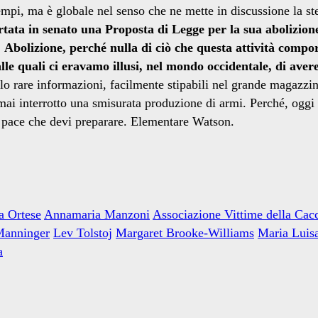
tempi, ma è globale nel senso che ne mette in discussione la ste
tata in senato una Proposta di Legge per la sua abolizion
.
Abolizione, perché nulla di ciò che questa attività compo
alle quali ci eravamo illusi, nel mondo occidentale, di aver
 solo rare informazioni, facilmente stipabili nel grande magazzi
o mai interrotto una smisurata produzione di armi. Perché, oggi
la pace che devi preparare. Elementare Watson.
a Ortese
Annamaria Manzoni
Associazione Vittime della Cac
Manninger
Lev Tolstoj
Margaret Brooke-Williams
Maria Luis
a