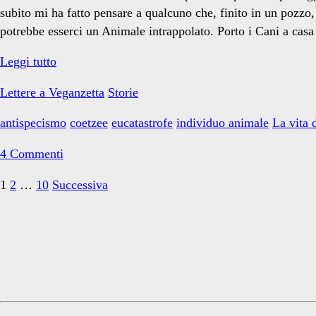
subito mi ha fatto pensare a qualcuno che, finito in un pozzo
potrebbe esserci un Animale intrappolato. Porto i Cani a casa 
La
Leggi tutto
Lucertola
Lettere a Veganzetta
Storie
e
la
antispecismo
coetzee
eucatastrofe
individuo animale
La vita 
lattina
4 Commenti
Paginazione
1
2
…
10
Successiva
degli
Primary
articoli
Sidebar