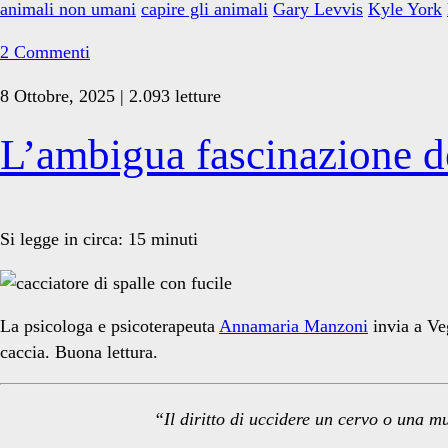
animali non umani
capire gli animali
Gary Levvis
Kyle York
perché
comprendere
2 Commenti
gli
8 Ottobre, 2025 | 2.093 letture
animali
non
L’ambigua fascinazione de
umani
è
difficile,
ma
Si legge in circa:
15
minuti
non
impossibile
La psicologa e psicoterapeuta
Annamaria Manzoni
invia a Veg
caccia. Buona lettura.
“Il diritto di uccidere un cervo o una m