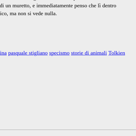
co di un muretto, e immediatamente penso che lì dentro
rico, ma non si vede nulla.
tina
pasquale stigliano
specismo
storie di animali
Tolkien