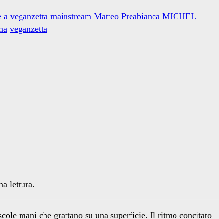
e a veganzetta
mainstream
Matteo Preabianca
MICHEL
na
veganzetta
a lettura.
ole mani che grattano su una superficie. Il ritmo concitato