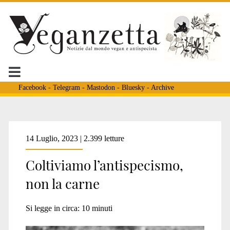
Facebook
-
Telegram
-
Mastodon
-
Bluesky
-
Archive
Tag:
14 Luglio, 2023 | 2.399 letture
Coltiviamo l’antispecismo,
<span>pesca
non la carne
sostenibile</span>
Si legge in circa:
10
minuti