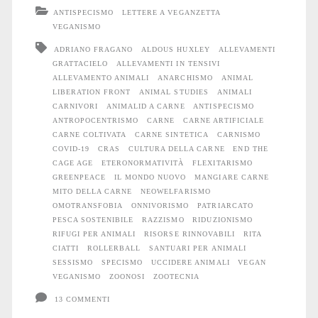
non
ANTISPECISMO
LETTERE A VEGANZETTA
la
VEGANISMO
ADRIANO FRAGANO
ALDOUS HUXLEY
ALLEVAMENTI
carne
GRATTACIELO
ALLEVAMENTI IN TENSIVI
ALLEVAMENTO ANIMALI
ANARCHISMO
ANIMAL
LIBERATION FRONT
ANIMAL STUDIES
ANIMALI
CARNIVORI
ANIMALID A CARNE
ANTISPECISMO
ANTROPOCENTRISMO
CARNE
CARNE ARTIFICIALE
CARNE COLTIVATA
CARNE SINTETICA
CARNISMO
COVID-19
CRAS
CULTURA DELLA CARNE
END THE
CAGE AGE
ETERONORMATIVITÀ
FLEXITARISMO
GREENPEACE
IL MONDO NUOVO
MANGIARE CARNE
MITO DELLA CARNE
NEOWELFARISMO
OMOTRANSFOBIA
ONNIVORISMO
PATRIARCATO
PESCA SOSTENIBILE
RAZZISMO
RIDUZIONISMO
RIFUGI PER ANIMALI
RISORSE RINNOVABILI
RITA
CIATTI
ROLLERBALL
SANTUARI PER ANIMALI
SESSISMO
SPECISMO
UCCIDERE ANIMALI
VEGAN
VEGANISMO
ZOONOSI
ZOOTECNIA
13 COMMENTI