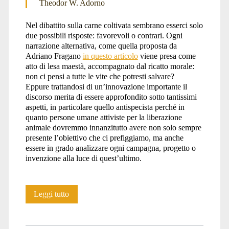
Theodor W. Adorno
Nel dibattito sulla carne coltivata sembrano esserci solo
due possibili risposte: favorevoli o contrari. Ogni
narrazione alternativa, come quella proposta da
Adriano Fragano
in questo articolo
viene presa come
atto di lesa maestà, accompagnato dal ricatto morale:
non ci pensi a tutte le vite che potresti salvare?
Eppure trattandosi di un’innovazione importante il
discorso merita di essere approfondito sotto tantissimi
aspetti, in particolare quello antispecista perché in
quanto persone umane attiviste per la liberazione
animale dovremmo innanzitutto avere non solo sempre
presente l’obiettivo che ci prefiggiamo, ma anche
essere in grado analizzare ogni campagna, progetto o
invenzione alla luce di quest’ultimo.
Coltiviamo
Leggi tutto
l’antispecismo,