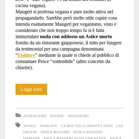
cucina vegana).
Maugeri si professa vegana e pare molto attiva nel
propagandarlo. Sarebbe però molto utile capire cosa
intenda esattamente Maugeri per veganismo, visto e
considerato che non troppo tempo fa si è fatta
immortalare
nuda con addosso un Astice morto
fornito da un ristorante giapponese, il tutto per fungere
da
testimonial
per una campagna denominata
“
Fishlove
” mediante la quale si chiede al pubblico di
consumare Pesce “sostenibile” (altro concetto da
chiarire).
Fishlove
Leggi tutto
ANIMALISMO
NOTIZIE
VEGANISMO
ASTICE
FISHLOVE
LA MIA VITA A IMPATTO ZERO
LAS
VEGANS
PAOLA MAUGERI
PAOLA MAUGERI
FISHLOVE
PAOLA MAUGERI NUDA CON ASTICE
PAOLA