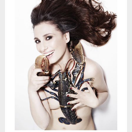
vita
a
impatto
zero</span>