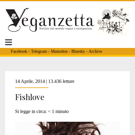
Facebook
-
Telegram
-
Mastodon
-
Bluesky
-
Archive
Tag:
14 Aprile, 2014 | 13.436 letture
Fishlove
<span>la
Si legge in circa:
< 1
minuto
mia