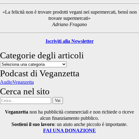
Sidebar
«La felicità non è trovare prodotti vegani nei supermercati, bensì non
trovare supermercati»
Adriano Fragano
Iscriviti alla Newsletter
Categorie degli articoli
Categorie
degli
Podcast di Veganzetta
articoli
AudioVeganzetta
Cerca nel sito
Cerca
per:
Veganzetta
non ha pubblicità commerciali e non richiede o riceve
alcun finanziamento pubblico.
Sostieni il suo lavoro
: un aiuto anche piccolo è importante.
FAI UNA DONAZIONE