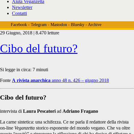
Aiuta Veganzetta
Newsletter
Contatti
Facebook
-
Telegram
-
Mastodon
-
Bluesky
-
Archive
29 Giugno, 2018 | 8.470 letture
Tag:
Cibo del futuro?
<span>finta
Si legge in circa:
7
minuti
Fonte
A rivista anarchica
anno 48 n. 426 – giugno 2018
carne</span>
Cibo del futuro?
intervista di
Laura Pescatori
ad
Adriano Fragano
La carne sintetica: una schifezza. Ce ne parla il redattore della rivista
on-line
Veganzetta
storico esponente del mondo vegano. Che va oltre
queste “novità” e ripropone la riflessione di chi ha deciso di rifiutare e