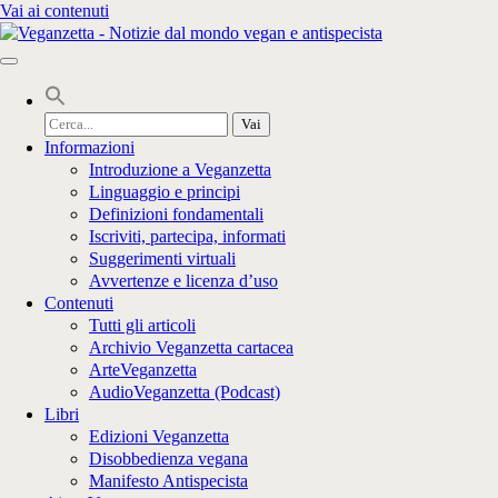
Vai ai contenuti
Cerca
per:
Informazioni
Introduzione a Veganzetta
Linguaggio e principi
Definizioni fondamentali
Iscriviti, partecipa, informati
Suggerimenti virtuali
Avvertenze e licenza d’uso
Contenuti
Tutti gli articoli
Archivio Veganzetta cartacea
ArteVeganzetta
AudioVeganzetta (Podcast)
Libri
Edizioni Veganzetta
Disobbedienza vegana
Manifesto Antispecista