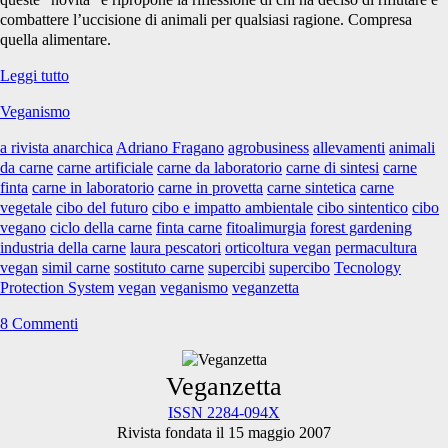
combattere l’uccisione di animali per qualsiasi ragione. Compresa
quella alimentare.
Cibo
Leggi tutto
del
Veganismo
futuro?
a rivista anarchica
Adriano Fragano
agrobusiness
allevamenti
animali
da carne
carne artificiale
carne da laboratorio
carne di sintesi
carne
finta
carne in laboratorio
carne in provetta
carne sintetica
carne
vegetale
cibo del futuro
cibo e impatto ambientale
cibo sintentico
cibo
vegano
ciclo della carne
finta carne
fitoalimurgia
forest gardening
industria della carne
laura pescatori
orticoltura vegan
permacultura
vegan
simil carne
sostituto carne
supercibi
supercibo
Tecnology
Protection System
vegan
veganismo
veganzetta
8 Commenti
Primary
Veganzetta
ISSN 2284-094X
Rivista fondata il 15 maggio 2007