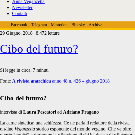
Aiuta Veganzetta
Newsletter
Contatti
Facebook
-
Telegram
-
Mastodon
-
Bluesky
-
Archive
29 Giugno, 2018 | 8.472 letture
Tag:
Cibo del futuro?
<span>forest
Si legge in circa:
7
minuti
Fonte
A rivista anarchica
anno 48 n. 426 – giugno 2018
gardening</span>
Cibo del futuro?
intervista di
Laura Pescatori
ad
Adriano Fragano
La carne sintetica: una schifezza. Ce ne parla il redattore della rivista
on-line
Veganzetta
storico esponente del mondo vegano. Che va oltre
queste “novità” e ripropone la riflessione di chi ha deciso di rifiutare e