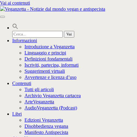
Vai ai contenuti
Cerca
per:
Informazioni
Introduzione a Veganzetta
Linguaggio e principi
Definizioni fondamentali
Iscriviti, partecipa, informati
Suggerimenti virtuali
Avvertenze e licenza d’uso
Contenuti
Tutti gli articoli
Archivio Veganzetta cartacea
ArteVeganzetta
AudioVeganzetta (Podcast)
Libri
Edizioni Veganzetta
Disobbedienza vegana
Manifesto Antispecista