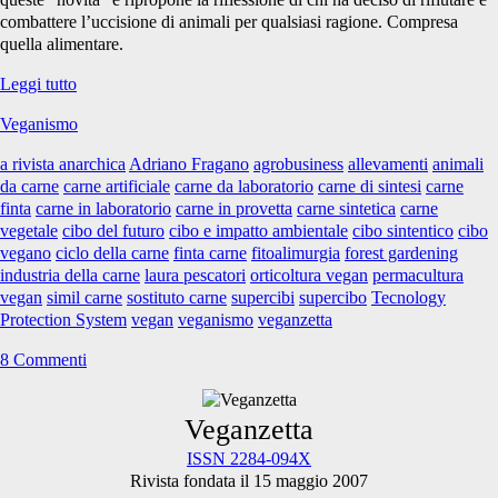
combattere l’uccisione di animali per qualsiasi ragione. Compresa
quella alimentare.
Cibo
Leggi tutto
del
Veganismo
futuro?
a rivista anarchica
Adriano Fragano
agrobusiness
allevamenti
animali
da carne
carne artificiale
carne da laboratorio
carne di sintesi
carne
finta
carne in laboratorio
carne in provetta
carne sintetica
carne
vegetale
cibo del futuro
cibo e impatto ambientale
cibo sintentico
cibo
vegano
ciclo della carne
finta carne
fitoalimurgia
forest gardening
industria della carne
laura pescatori
orticoltura vegan
permacultura
vegan
simil carne
sostituto carne
supercibi
supercibo
Tecnology
Protection System
vegan
veganismo
veganzetta
8 Commenti
Primary
Veganzetta
ISSN 2284-094X
Rivista fondata il 15 maggio 2007