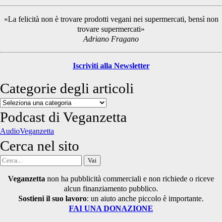
Sidebar
«La felicità non è trovare prodotti vegani nei supermercati, bensì non
trovare supermercati»
Adriano Fragano
Iscriviti alla Newsletter
Categorie degli articoli
Categorie
degli
Podcast di Veganzetta
articoli
AudioVeganzetta
Cerca nel sito
Cerca
per:
Veganzetta
non ha pubblicità commerciali e non richiede o riceve
alcun finanziamento pubblico.
Sostieni il suo lavoro
: un aiuto anche piccolo è importante.
FAI UNA DONAZIONE