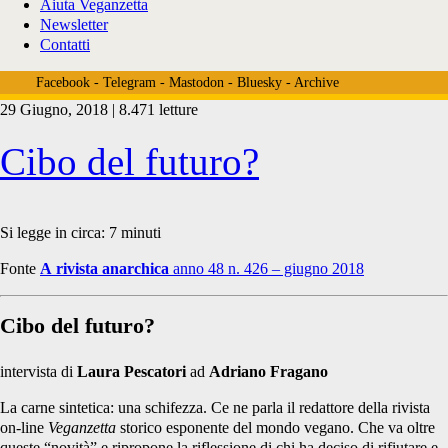
Aiuta Veganzetta
Newsletter
Contatti
Facebook
-
Telegram
-
Mastodon
-
Bluesky
-
Archive
29 Giugno, 2018 | 8.471 letture
Tag:
Cibo del futuro?
<span>orticoltura
Si legge in circa:
7
minuti
Fonte
A rivista anarchica
anno 48 n. 426 – giugno 2018
vegan</span>
Cibo del futuro?
intervista di
Laura Pescatori
ad
Adriano Fragano
La carne sintetica: una schifezza. Ce ne parla il redattore della rivista
on-line
Veganzetta
storico esponente del mondo vegano. Che va oltre
queste “novità” e ripropone la riflessione di chi ha deciso di rifiutare e