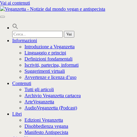
Vai ai contenuti
Cerca
per:
Informazioni
Introduzione a Veganzetta
Linguaggio e principi
Definizioni fondamentali
Iscriviti, partecipa, informati
Suggerimenti virtuali
Avvertenze e licenza d’uso
Contenuti
Tutti gli articoli
Archivio Veganzetta cartacea
ArteVeganzetta
AudioVeganzetta (Podcast)
Libri
Edizioni Veganzetta
Disobbedienza vegana
Manifesto Antispecista