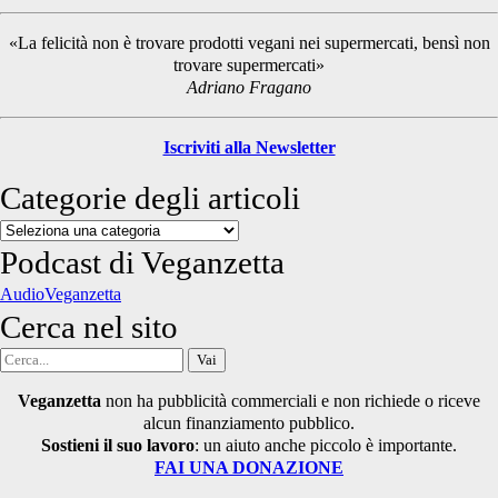
Sidebar
«La felicità non è trovare prodotti vegani nei supermercati, bensì non
trovare supermercati»
Adriano Fragano
Iscriviti alla Newsletter
Categorie degli articoli
Categorie
degli
Podcast di Veganzetta
articoli
AudioVeganzetta
Cerca nel sito
Cerca
per:
Veganzetta
non ha pubblicità commerciali e non richiede o riceve
alcun finanziamento pubblico.
Sostieni il suo lavoro
: un aiuto anche piccolo è importante.
FAI UNA DONAZIONE