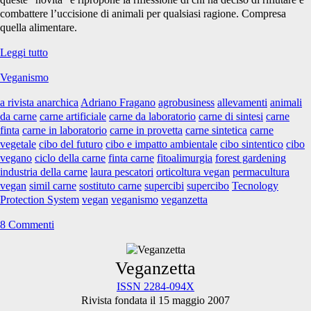
combattere l’uccisione di animali per qualsiasi ragione. Compresa
quella alimentare.
Cibo
Leggi tutto
del
Veganismo
futuro?
a rivista anarchica
Adriano Fragano
agrobusiness
allevamenti
animali
da carne
carne artificiale
carne da laboratorio
carne di sintesi
carne
finta
carne in laboratorio
carne in provetta
carne sintetica
carne
vegetale
cibo del futuro
cibo e impatto ambientale
cibo sintentico
cibo
vegano
ciclo della carne
finta carne
fitoalimurgia
forest gardening
industria della carne
laura pescatori
orticoltura vegan
permacultura
vegan
simil carne
sostituto carne
supercibi
supercibo
Tecnology
Protection System
vegan
veganismo
veganzetta
8 Commenti
Primary
Veganzetta
ISSN 2284-094X
Rivista fondata il 15 maggio 2007