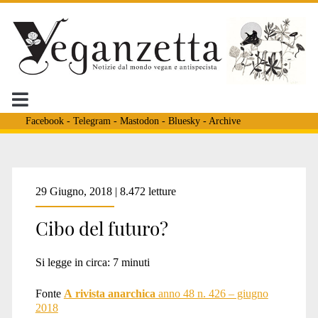
Facebook
-
Telegram
-
Mastodon
-
Bluesky
-
Archive
Tag:
29 Giugno, 2018 | 8.472 letture
Cibo del futuro?
<span>simil
Si legge in circa:
7
minuti
carne</span>
Fonte
A rivista anarchica
anno 48 n. 426 – giugno
2018