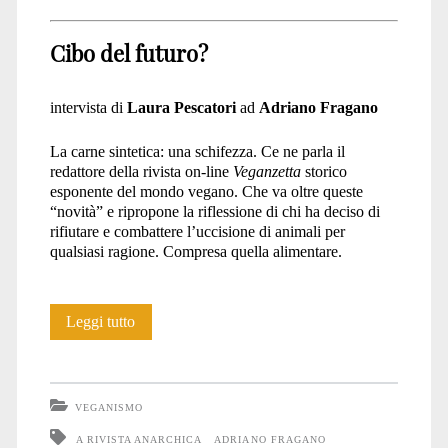
Cibo del futuro?
intervista di
Laura Pescatori
ad
Adriano Fragano
La carne sintetica: una schifezza. Ce ne parla il
redattore della rivista on-line
Veganzetta
storico
esponente del mondo vegano. Che va oltre queste
“novità” e ripropone la riflessione di chi ha deciso di
rifiutare e combattere l’uccisione di animali per
qualsiasi ragione. Compresa quella alimentare.
Cibo
Leggi tutto
del
futuro?
VEGANISMO
A RIVISTA ANARCHICA
ADRIANO FRAGANO