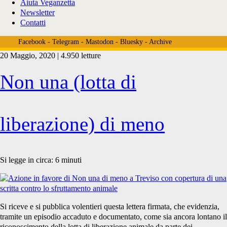
Aiuta Veganzetta
Newsletter
Contatti
Facebook
-
Telegram
-
Mastodon
-
Bluesky
-
Archive
20 Maggio, 2020 | 4.950 letture
Tag:
Non una (lotta di
<span>industria
liberazione) di meno
della
Si legge in circa:
6
minuti
carne</span>
Si riceve e si pubblica volentieri questa lettera firmata, che evidenzia,
tramite un episodio accaduto e documentato, come sia ancora lontano il
riconoscimento della lotta di liberazione animale da parte dei