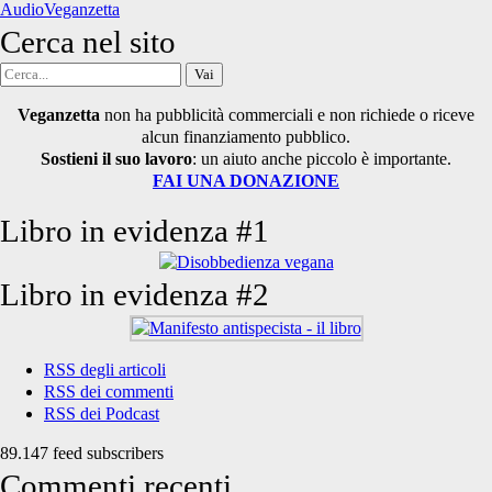
AudioVeganzetta
Cerca nel sito
Cerca
per:
Veganzetta
non ha pubblicità commerciali e non richiede o riceve
alcun finanziamento pubblico.
Sostieni il suo lavoro
: un aiuto anche piccolo è importante.
FAI UNA DONAZIONE
Libro in evidenza #1
Libro in evidenza #2
RSS degli articoli
RSS dei commenti
RSS dei Podcast
89.147 feed subscribers
Commenti recenti