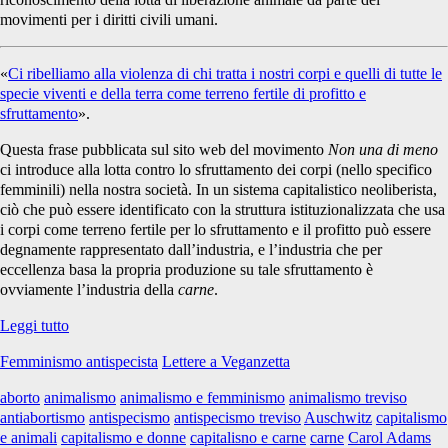
movimenti per i diritti civili umani.
«
Ci ribelliamo alla violenza di chi tratta i nostri corpi e quelli di tutte le
specie viventi e della terra come terreno fertile di profitto e
sfruttamento
».
Questa frase pubblicata sul sito web del movimento
Non una di meno
ci introduce alla lotta contro lo sfruttamento dei corpi (nello specifico
femminili) nella nostra società. In un sistema capitalistico neoliberista,
ciò che può essere identificato con la struttura istituzionalizzata che usa
i corpi come terreno fertile per lo sfruttamento e il profitto può essere
degnamente rappresentato dall’industria, e l’industria che per
eccellenza basa la propria produzione su tale sfruttamento è
ovviamente l’industria della
carne
.
Non
Leggi tutto
una
Femminismo antispecista
Lettere a Veganzetta
(lotta
di
aborto
animalismo
animalismo e femminismo
animalismo treviso
liberazione)
antiabortismo
antispecismo
antispecismo treviso
Auschwitz
capitalismo
di
e animali
capitalismo e donne
capitalisno e carne
carne
Carol Adams
meno