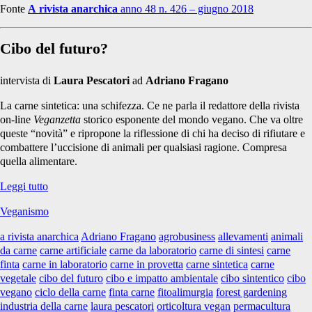
Fonte
A rivista anarchica
anno 48 n. 426 – giugno 2018
Cibo del futuro?
intervista di
Laura Pescatori
ad
Adriano Fragano
La carne sintetica: una schifezza. Ce ne parla il redattore della rivista
on-line
Veganzetta
storico esponente del mondo vegano. Che va oltre
queste “novità” e ripropone la riflessione di chi ha deciso di rifiutare e
combattere l’uccisione di animali per qualsiasi ragione. Compresa
quella alimentare.
Cibo
Leggi tutto
del
Veganismo
futuro?
a rivista anarchica
Adriano Fragano
agrobusiness
allevamenti
animali
da carne
carne artificiale
carne da laboratorio
carne di sintesi
carne
finta
carne in laboratorio
carne in provetta
carne sintetica
carne
vegetale
cibo del futuro
cibo e impatto ambientale
cibo sintentico
cibo
vegano
ciclo della carne
finta carne
fitoalimurgia
forest gardening
industria della carne
laura pescatori
orticoltura vegan
permacultura