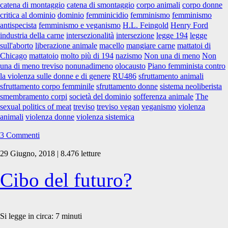
catena di montaggio
catena di smontaggio
corpo animali
corpo donne
critica al dominio
dominio
femminicidio
femminismo
femminismo
antispecista
femminismo e veganismo
H.L. Feingold
Henry Ford
industria della carne
intersezionalità
intersezione
legge 194
legge
sull'aborto
liberazione animale
macello
mangiare carne
mattatoi di
Chicago
mattatoio
molto più di 194
nazismo
Non una di meno
Non
una di meno treviso
nonunadimeno
olocausto
Piano femminista contro
la violenza sulle donne e di genere
RU486
sfruttamento animali
sfruttamento corpo femminile
sfruttamento donne
sistema neoliberista
smembramento corpi
società del dominio
sofferenza animale
The
sexual politics of meat
treviso
treviso vegan
veganismo
violenza
animali
violenza donne
violenza sistemica
3 Commenti
29 Giugno, 2018 | 8.476 letture
Cibo del futuro?
Si legge in circa:
7
minuti