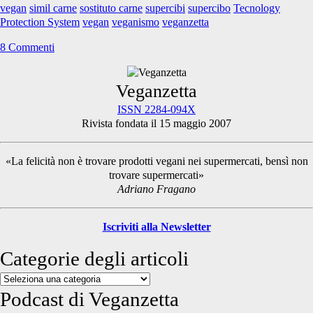
vegan
simil carne
sostituto carne
supercibi
supercibo
Tecnology
Protection System
vegan
veganismo
veganzetta
8 Commenti
Primary
Veganzetta
ISSN 2284-094X
Rivista fondata il 15 maggio 2007
Sidebar
«La felicità non è trovare prodotti vegani nei supermercati, bensì non
trovare supermercati»
Adriano Fragano
Iscriviti alla Newsletter
Categorie degli articoli
Categorie
degli
Podcast di Veganzetta
articoli