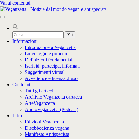
Vai ai contenuti
Cerca
per:
Informazioni
Introduzione a Veganzetta
Linguaggio e principi
Definizioni fondamentali
Iscriviti, partecipa, informati
Suggerimenti virtuali
Avvertenze e licenza d’uso
Contenuti
Tutti gli articoli
Archivio Veganzetta cartacea
ArteVeganzetta
AudioVeganzetta (Podcast)
Libri
Edizioni Veganzetta
Disobbedienza vegana
Manifesto Antispecista