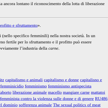
a ancora lontano il riconoscimento della lotta di liberazione
 profitto e sfruttamento
».
i (nello specifico femminili) nella nostra società. In un
eno fertile per lo sfruttamento e il profitto può essere
ovviamente l’industria della
carne
.
tz
capitalismo e animali
capitalismo e donne
capitalisno e
femminicidio
femminismo
femminismo antispecista
'aborto
liberazione animale
macello
mangiare carne
mattatoi
femminista contro la violenza sulle donne e di genere
RU486
el dominio
sofferenza animale
The sexual politics of meat