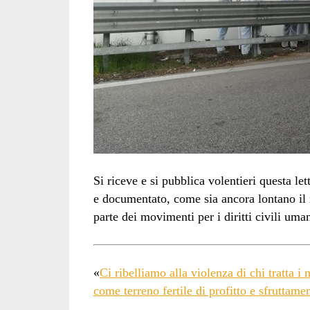
Si riceve e si pubblica volentieri questa le
e documentato, come sia ancora lontano il 
parte dei movimenti per i diritti civili uman
«
Ci ribelliamo alla violenza di chi tratta i n
come terreno fertile di profitto e sfruttame