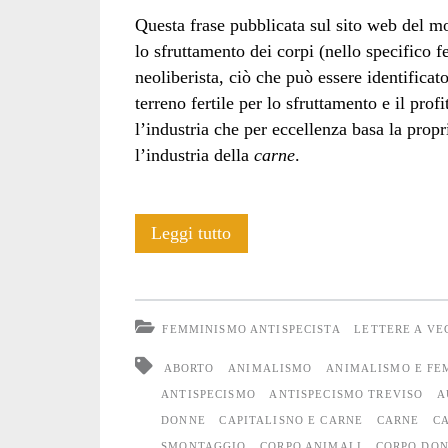
Questa frase pubblicata sul sito web del 
lo sfruttamento dei corpi (nello specifico f
neoliberista, ciò che può essere identificato
terreno fertile per lo sfruttamento e il pro
l’industria che per eccellenza basa la prop
l’industria della
carne
.
Non
Leggi tutto
una
(lotta
FEMMINISMO ANTISPECISTA
LETTERE A V
di
ABORTO
ANIMALISMO
ANIMALISMO E FE
liberazione)
ANTISPECISMO
ANTISPECISMO TREVISO
A
DONNE
CAPITALISNO E CARNE
CARNE
C
di
SMONTAGGIO
CORPO ANIMALI
CORPO DO