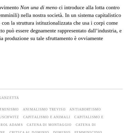
movimento
Non una di meno
ci introduce alla lotta contro
emminili) nella nostra società. In un sistema capitalistico
 con la struttura istituzionalizzata che usa i corpi come
fitto può essere degnamente rappresentato dall’industria, e
ria produzione su tale sfruttamento è ovviamente
EGANZETTA
MMINISMO
ANIMALISMO TREVISO
ANTIABORTISMO
USCHWITZ
CAPITALISMO E ANIMALI
CAPITALISMO E
AROL ADAMS
CATENA DI MONTAGGIO
CATENA DI
NNE
CRITICA AL DOMINIO
DOMINIO
FEMMINICIDIO