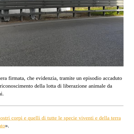
ttera firmata, che evidenzia, tramite un episodio accaduto
riconoscimento della lotta di liberazione animale da
i.
ostri corpi e quelli di tutte le specie viventi e della terra
nto
».