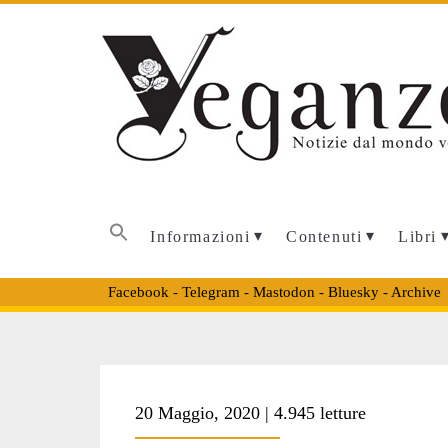
Informazioni
Contenuti
Libri
Facebook
-
Telegram
-
Mastodon
-
Bluesky
-
Archive
Tag:
20 Maggio, 2020 | 4.945 letture
<span>smembram