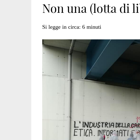
Non una (lotta di 
corpi</span>
Si legge in circa:
6
minuti