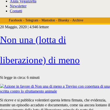
Aiuta Veganzetta
Newsletter
Contatti
Facebook
-
Telegram
-
Mastodon
-
Bluesky
-
Archive
20 Maggio, 2020 | 4.946 letture
Tag:
Non una (lotta di
<span>Non
liberazione) di meno
una
Si legge in circa:
6
minuti
di
Si riceve e si pubblica volentieri questa lettera firmata, che evidenzia,
tramite un episodio accaduto e documentato, come sia ancora lontano il
riconoscimento della lotta di liberazione animale da parte dei