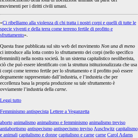
meno
movimenti per i diritti civili umani.
«
Ci ribelliamo alla violenza di chi tratta i nostri corpi e quelli di tutte le
specie viventi e della terra come terreno fertile di profitto e
treviso</span>
sfruttamento
».
Questa frase pubblicata sul sito web del movimento
Non una di meno
ci introduce alla lotta contro lo sfruttamento dei corpi (nello specifico
femminili) nella nostra società. In un sistema capitalistico neoliberista,
ciò che può essere identificato con la struttura istituzionalizzata che usa
i corpi come terreno fertile per lo sfruttamento e il profitto può essere
degnamente rappresentato dall’industria, e l’industria che per
eccellenza basa la propria produzione su tale sfruttamento è
ovviamente l’industria della
carne
.
Non
Leggi tutto
una
Femminismo antispecista
Lettere a Veganzetta
(lotta
di
aborto
animalismo
animalismo e femminismo
animalismo treviso
liberazione)
antiabortismo
antispecismo
antispecismo treviso
Auschwitz
capitalismo
di
e animali
capitalismo e donne
capitalisno e carne
carne
Carol Adams
meno