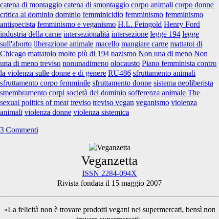
catena di montaggio
catena di smontaggio
corpo animali
corpo donne
critica al dominio
dominio
femminicidio
femminismo
femminismo
antispecista
femminismo e veganismo
H.L. Feingold
Henry Ford
industria della carne
intersezionalità
intersezione
legge 194
legge
sull'aborto
liberazione animale
macello
mangiare carne
mattatoi di
Chicago
mattatoio
molto più di 194
nazismo
Non una di meno
Non
una di meno treviso
nonunadimeno
olocausto
Piano femminista contro
la violenza sulle donne e di genere
RU486
sfruttamento animali
sfruttamento corpo femminile
sfruttamento donne
sistema neoliberista
smembramento corpi
società del dominio
sofferenza animale
The
sexual politics of meat
treviso
treviso vegan
veganismo
violenza
animali
violenza donne
violenza sistemica
3 Commenti
Primary
Veganzetta
ISSN 2284-094X
Rivista fondata il 15 maggio 2007
Sidebar
«La felicità non è trovare prodotti vegani nei supermercati, bensì non