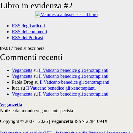
Libro in evidenza #2
RSS degli articoli
RSS dei commenti
RSS dei Podcast
89.017 feed subscribers
Commenti recenti
Veganzetta
su
Il Vaticano benedice gli xenotrapianti
Veganzetta
su
Il Vaticano benedice gli xenotrapianti
Paola Drog
su
Il Vaticano benedice gli xenotrapianti
luca
su
Il Vaticano benedice gli xenotrapianti
Veganzetta
su
Il Vaticano benedice gli xenotrapianti
Veganzetta
Notizie dal mondo vegan e antispecista
Copyright © 2007 - 2026 |
Veganzetta
ISSN 2284-094X