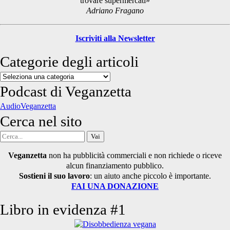
trovare supermercati»
Adriano Fragano
Iscriviti alla Newsletter
Categorie degli articoli
Categorie
degli
Podcast di Veganzetta
articoli
AudioVeganzetta
Cerca nel sito
Cerca
per:
Veganzetta
non ha pubblicità commerciali e non richiede o riceve
alcun finanziamento pubblico.
Sostieni il suo lavoro
: un aiuto anche piccolo è importante.
FAI UNA DONAZIONE
Libro in evidenza #1