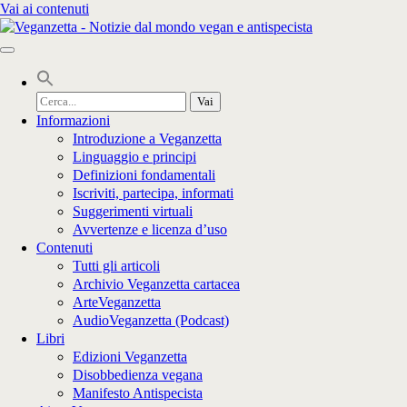
Vai ai contenuti
Cerca
per:
Informazioni
Introduzione a Veganzetta
Linguaggio e principi
Definizioni fondamentali
Iscriviti, partecipa, informati
Suggerimenti virtuali
Avvertenze e licenza d’uso
Contenuti
Tutti gli articoli
Archivio Veganzetta cartacea
ArteVeganzetta
AudioVeganzetta (Podcast)
Libri
Edizioni Veganzetta
Disobbedienza vegana
Manifesto Antispecista