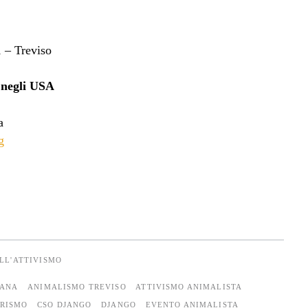
 – Treviso
a negli USA
a
g
ULL'ATTIVISMO
CANA
ANIMALISMO TREVISO
ATTIVISMO ANIMALISTA
ORISMO
CSO DJANGO
DJANGO
EVENTO ANIMALISTA