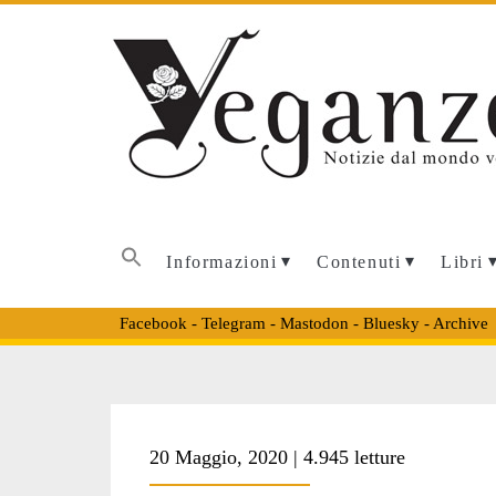
Informazioni
Contenuti
Libri
Facebook
-
Telegram
-
Mastodon
-
Bluesky
-
Archive
Tag:
20 Maggio, 2020 | 4.945 letture
<span>animalism