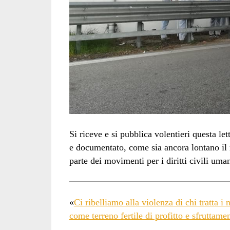
Si riceve e si pubblica volentieri questa le
e documentato, come sia ancora lontano il 
parte dei movimenti per i diritti civili uman
«
Ci ribelliamo alla violenza di chi tratta i n
come terreno fertile di profitto e sfruttame