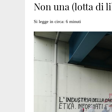
Non una (lotta di 
treviso</span>
Si legge in circa:
6
minuti