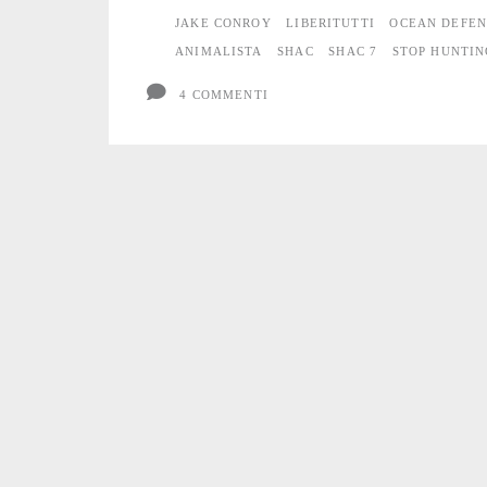
JAKE CONROY
LIBERITUTTI
OCEAN DEFEN
Conroy
ANIMALISTA
SHAC
SHAC 7
STOP HUNTI
(ex
4 COMMENTI
SHAC)
a
Treviso