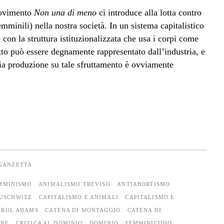
movimento
Non una di meno
ci introduce alla lotta contro
emminili) nella nostra società. In un sistema capitalistico
 con la struttura istituzionalizzata che usa i corpi come
fitto può essere degnamente rappresentato dall’industria, e
ria produzione su tale sfruttamento è ovviamente
EGANZETTA
MMINISMO
ANIMALISMO TREVISO
ANTIABORTISMO
USCHWITZ
CAPITALISMO E ANIMALI
CAPITALISMO E
AROL ADAMS
CATENA DI MONTAGGIO
CATENA DI
NNE
CRITICA AL DOMINIO
DOMINIO
FEMMINICIDIO