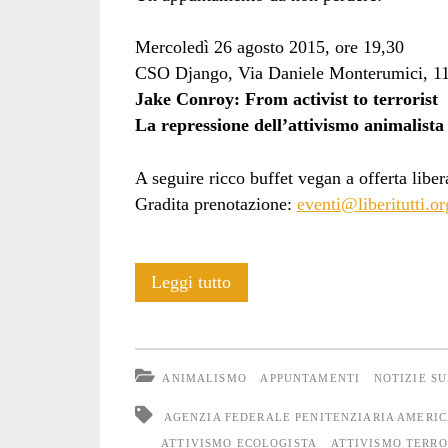
Mercoledì 26 agosto 2015, ore 19,30
CSO Django, Via Daniele Monterumici, 11
Jake Conroy: From activist to terrorist
La repressione dell’attivismo animalist
A seguire ricco buffet vegan a offerta liber
Gradita prenotazione:
eventi@liberitutti.or
Da
Leggi tutto
attivista
a
ANIMALISMO
APPUNTAMENTI
NOTIZIE S
terrorista:
AGENZIA FEDERALE PENITENZIARIA AMERI
Jake
ATTIVISMO ECOLOGISTA
ATTIVISMO TERR