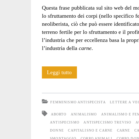
Questa frase pubblicata sul sito web del 
lo sfruttamento dei corpi (nello specifico f
neoliberista, ciò che può essere identificato
terreno fertile per lo sfruttamento e il pro
l’industria che per eccellenza basa la prop
l’industria della
carne
.
Non
Leggi tutto
una
(lotta
FEMMINISMO ANTISPECISTA
LETTERE A V
di
ABORTO
ANIMALISMO
ANIMALISMO E FE
liberazione)
ANTISPECISMO
ANTISPECISMO TREVISO
A
DONNE
CAPITALISNO E CARNE
CARNE
C
di
SMONTAGGIO
CORPO ANIMALI
CORPO DO