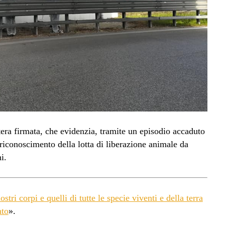
ttera firmata, che evidenzia, tramite un episodio accaduto
riconoscimento della lotta di liberazione animale da
i.
ostri corpi e quelli di tutte le specie viventi e della terra
nto
».