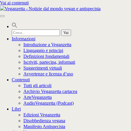
Vai ai contenuti
Cerca
per:
Informazioni
Introduzione a Veganzetta
Linguaggio e principi
Definizioni fondamentali
Iscriviti, partecipa, informati
Suggerimenti virtuali
Avvertenze e licenza d’uso
Contenuti
Tutti gli articoli
Archivio Veganzetta cartacea
ArteVeganzetta
AudioVeganzetta (Podcast)
Libri
Edizioni Veganzetta
Disobbedienza vegana
Manifesto Antispecista