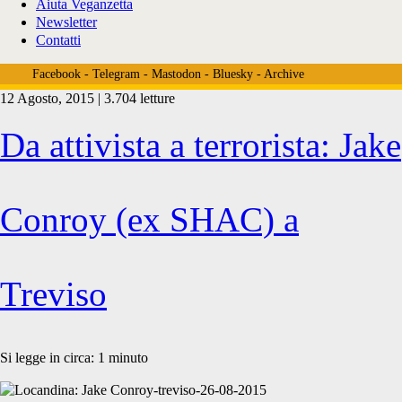
Aiuta Veganzetta
Newsletter
Contatti
Facebook
-
Telegram
-
Mastodon
-
Bluesky
-
Archive
12 Agosto, 2015 | 3.704 letture
Tag:
Da attivista a terrorista: Jake
<span>liberitutti</span>
Conroy (ex SHAC) a
Treviso
Si legge in circa:
1
minuto