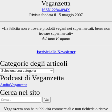
Primary
Veganzetta
ISSN 2284-094X
Rivista fondata il 15 maggio 2007
Sidebar
«La felicità non è trovare prodotti vegani nei supermercati, bensì non
trovare supermercati»
Adriano Fragano
Iscriviti alla Newsletter
Categorie degli articoli
Categorie
degli
Podcast di Veganzetta
articoli
AudioVeganzetta
Cerca nel sito
Cerca
per:
Veganzetta
non ha pubblicità commerciali e non richiede o riceve