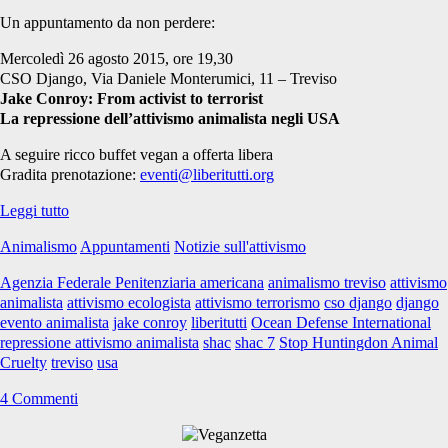
Un appuntamento da non perdere:
Mercoledì 26 agosto 2015, ore 19,30
CSO Django, Via Daniele Monterumici, 11 – Treviso
Jake Conroy: From activist to terrorist
La repressione dell’attivismo animalista negli USA
A seguire ricco buffet vegan a offerta libera
Gradita prenotazione:
eventi@liberitutti.org
Da
Leggi tutto
attivista
Animalismo
Appuntamenti
Notizie sull'attivismo
a
terrorista:
Agenzia Federale Penitenziaria americana
animalismo treviso
attivismo
Jake
animalista
attivismo ecologista
attivismo terrorismo
cso django
django
Conroy
evento animalista
jake conroy
liberitutti
Ocean Defense International
(ex
repressione attivismo animalista
shac
shac 7
Stop Huntingdon Animal
SHAC)
Cruelty
treviso
usa
a
Treviso
4 Commenti