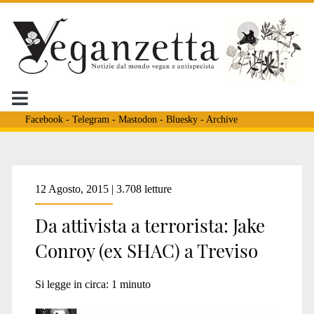
Facebook
-
Telegram
-
Mastodon
-
Bluesky
-
Archive
Tag:
12 Agosto, 2015 | 3.708 letture
Da attivista a terrorista: Jake
<span>django</span>
Conroy (ex SHAC) a Treviso
Si legge in circa:
1
minuto