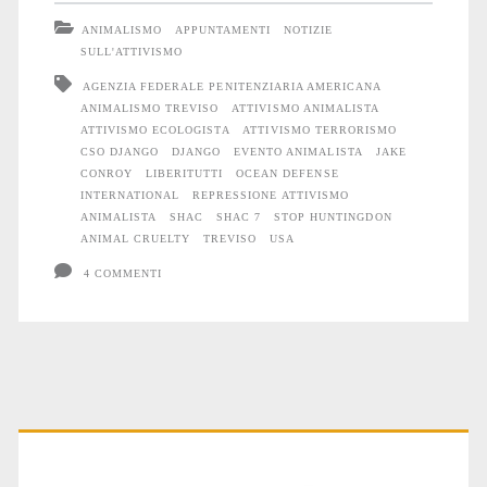
a
ANIMALISMO
APPUNTAMENTI
NOTIZIE
terrorista:
SULL'ATTIVISMO
AGENZIA FEDERALE PENITENZIARIA AMERICANA
Jake
ANIMALISMO TREVISO
ATTIVISMO ANIMALISTA
Conroy
ATTIVISMO ECOLOGISTA
ATTIVISMO TERRORISMO
CSO DJANGO
DJANGO
EVENTO ANIMALISTA
JAKE
(ex
CONROY
LIBERITUTTI
OCEAN DEFENSE
INTERNATIONAL
REPRESSIONE ATTIVISMO
SHAC)
ANIMALISTA
SHAC
SHAC 7
STOP HUNTINGDON
ANIMAL CRUELTY
TREVISO
USA
a
4 COMMENTI
Treviso
Primary