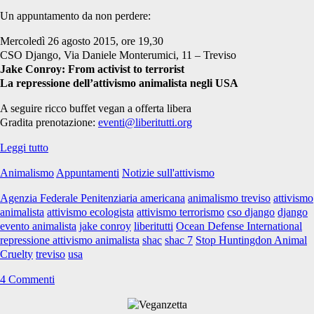
Un appuntamento da non perdere:
Mercoledì 26 agosto 2015, ore 19,30
CSO Django, Via Daniele Monterumici, 11 – Treviso
Jake Conroy: From activist to terrorist
La repressione dell’attivismo animalista negli USA
A seguire ricco buffet vegan a offerta libera
Gradita prenotazione:
eventi@liberitutti.org
Da
Leggi tutto
attivista
Animalismo
Appuntamenti
Notizie sull'attivismo
a
terrorista:
Agenzia Federale Penitenziaria americana
animalismo treviso
attivismo
Jake
animalista
attivismo ecologista
attivismo terrorismo
cso django
django
Conroy
evento animalista
jake conroy
liberitutti
Ocean Defense International
(ex
repressione attivismo animalista
shac
shac 7
Stop Huntingdon Animal
SHAC)
Cruelty
treviso
usa
a
Treviso
4 Commenti