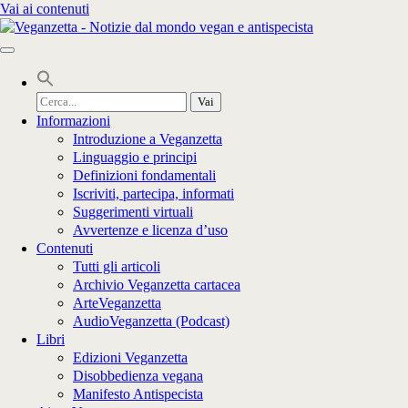
Vai ai contenuti
Cerca
per:
Informazioni
Introduzione a Veganzetta
Linguaggio e principi
Definizioni fondamentali
Iscriviti, partecipa, informati
Suggerimenti virtuali
Avvertenze e licenza d’uso
Contenuti
Tutti gli articoli
Archivio Veganzetta cartacea
ArteVeganzetta
AudioVeganzetta (Podcast)
Libri
Edizioni Veganzetta
Disobbedienza vegana
Manifesto Antispecista