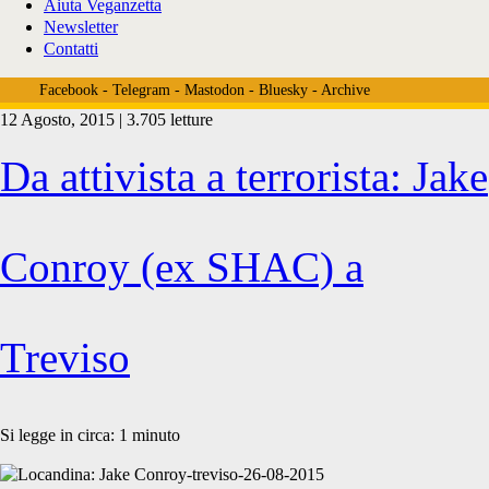
Aiuta Veganzetta
Newsletter
Contatti
Facebook
-
Telegram
-
Mastodon
-
Bluesky
-
Archive
12 Agosto, 2015 | 3.705 letture
Tag:
Da attivista a terrorista: Jake
<span>Ocean
Conroy (ex SHAC) a
Defense
Treviso
International</span>
Si legge in circa:
1
minuto