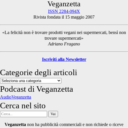
Primary
Veganzetta
ISSN 2284-094X
Rivista fondata il 15 maggio 2007
Sidebar
«La felicità non è trovare prodotti vegani nei supermercati, bensì non
trovare supermercati»
Adriano Fragano
Iscriviti alla Newsletter
Categorie degli articoli
Categorie
degli
Podcast di Veganzetta
articoli
AudioVeganzetta
Cerca nel sito
Cerca
per:
Veganzetta
non ha pubblicità commerciali e non richiede o riceve