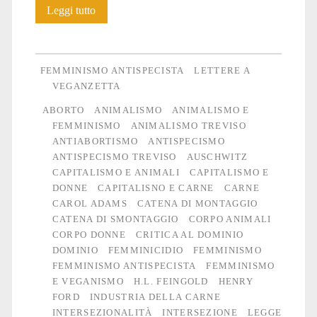
Non
Leggi tutto
una
(lotta
FEMMINISMO ANTISPECISTA
LETTERE A
di
VEGANZETTA
ABORTO
ANIMALISMO
ANIMALISMO E
liberazione)
FEMMINISMO
ANIMALISMO TREVISO
di
ANTIABORTISMO
ANTISPECISMO
ANTISPECISMO TREVISO
AUSCHWITZ
meno
CAPITALISMO E ANIMALI
CAPITALISMO E
DONNE
CAPITALISNO E CARNE
CARNE
CAROL ADAMS
CATENA DI MONTAGGIO
CATENA DI SMONTAGGIO
CORPO ANIMALI
CORPO DONNE
CRITICA AL DOMINIO
DOMINIO
FEMMINICIDIO
FEMMINISMO
FEMMINISMO ANTISPECISTA
FEMMINISMO
E VEGANISMO
H.L. FEINGOLD
HENRY
FORD
INDUSTRIA DELLA CARNE
INTERSEZIONALITÀ
INTERSEZIONE
LEGGE