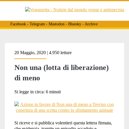
Facebook
-
Telegram
-
Mastodon
-
Bluesky
-
Archive
Tag:
20 Maggio, 2020 | 4.950 letture
Non una (lotta di liberazione)
<span>legge
di meno
194</span>
Si legge in circa:
6
minuti
Si riceve e si pubblica volentieri questa lettera firmata,
che evidenzia, tramite un episodio accaduto e