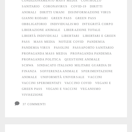
CONDIZIONAMENTO MASS MEDIA
CONTROLLO
il
SANITARIO
CORONAVIRUS
COVID-19
DIRITTI
ANIMALI
DIRITTI UMANI
DISINFORMAZIONE VIRUS
fare
GIANNI RODARI
GREEN PASS
GREEN PASS
OBBLIGATORIO
INDIVIDUALISMO
INTEGRITÀ CORPO
c’è
LIBERAZIONE ANIMALE
LIBERAZIONE TOTALE
LIBERTÀ INDIVIDUALI
LIBERTARI
LIBERTARI E GREEN
di
PASS
MASS MEDIA
NOTIZIE COVID
PANDEMIA
mezzo
PANDEMIA VIRUS
PASOLINI
PASSAPORTO SANITARIO
PROPAGANDA MASS MEDIA
PROPAGANDA PANDEMIA
il
PROPAGANDA POLITICA
QUESTIONE ANIMALE
SCHWA
SINDACATO ITALIANO MILITARE GUARDIA DI
virus
FINANZA
SOFFERENZA ANIMALE
SPERIMENTAZIONE
ANIMALE
UNIFORMITÀ UNIVERSALE
VACCINI
VACCINI SPERIMENTATI
VACCINO COVID
VEGANI E
GREEN PASS
VEGANI E VACCINI
VEGANISMO
VIVISEZIONE
37 COMMENTI