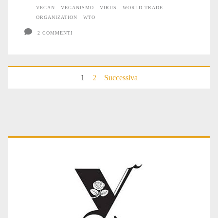
VEGAN
VEGANISMO
VIRUS
WORLD TRADE
ORGANIZATION
WTO
2 COMMENTI
Paginazione
1
2
Successiva
degli
articoli
Primary
Sidebar