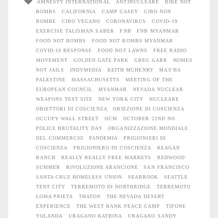
AMNESTY INTERNATIONAL
ANTINUCLEARE
BIKE NOT
compiuto
BOMBS
CALIFORNIA
CAMP CASEY
CIBO NON
40
BOMBE
CIBO VEGANO
CORONAVIRUS
COVID-19
EXERCISE TALISMAN SABER
FNB
FNB MYANMAR
anni!
FOOD NOT BOMBS
FOOD NOT BOMBS MYANMAR
COVID-19 RESPONSE
FOOD NOT LAWNS
FREE RADIO
MOVEMENT
GOLDEN GATE PARK
GREG GARR
HOMES
NOT JAILS
INDYMEDIA
KEITH MCHENRY
MAS'HA
PALESTINE
MASSACHUSETTS
MEETING OF THE
EUROPEAN COUNCIL
MYANMAR
NEVADA NUCLEAR
WEAPONS TEST SITE
NEW YORK CITY
NUCLEARE
OBIETTORI DI COSCIENZA
OBIEZIONE DI COSCIENZA
OCCUPY WALL STREET
OCM
OCTOBER 22ND NO
POLICE BRUTALITY DAY
ORGANIZZAZIONE MONDIALE
DEL COMMERCIO
PANDEMIA
PRIGIONIERI DI
COSCIENZA
PRIGIONIERO DI COSCIENZA
REAGAN
RANCH
REALLY REALLY FREE MARKETS
REDWOOD
SUMMER
RIVOLUZIONE ARANCIONE
SAN FRANCISCO
SANTA CRUZ HOMELESS UNION
SEABROOK
SEATTLE
TENT CITY
TERREMOTO DI NORTHRIDGE
TERREMOTO
LOMA PRIETA
THATON
THE NEVADA DESERT
EXPERIENCE
THE WEST BANK PEACE CAMP
TIFONE
YOLANDA
URAGANO KATRINA
URAGANO SANDY