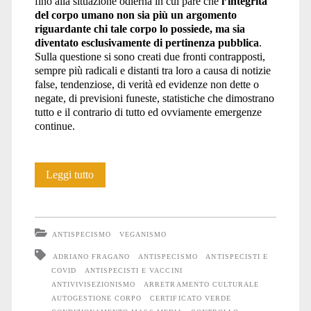
fino alla situazione odierna in cui pare che
l’integrità
del corpo umano non sia più un argomento
riguardante chi tale corpo lo possiede, ma sia
diventato esclusivamente di pertinenza pubblica
.
Sulla questione si sono creati due fronti contrapposti,
sempre più radicali e distanti tra loro a causa di notizie
false, tendenziose, di verità ed evidenze non dette o
negate, di previsioni funeste, statistiche che dimostrano
tutto e il contrario di tutto ed ovviamente emergenze
continue.
Dove
Leggi tutto
sono?
Tra
ANTISPECISMO
VEGANISMO
il
ADRIANO FRAGANO
ANTISPECISMO
ANTISPECISTI E
COVID
ANTISPECISTI E VACCINI
dire
ANTIVIVISEZIONISMO
ARRETRAMENTO CULTURALE
e
AUTOGESTIONE CORPO
CERTIFICATO VERDE