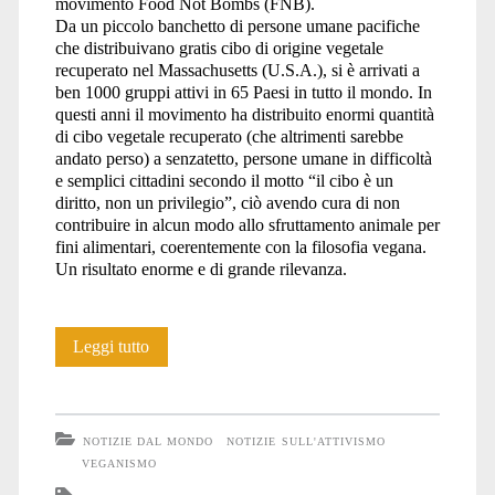
movimento Food Not Bombs (FNB).
Da un piccolo banchetto di persone umane pacifiche
che distribuivano gratis cibo di origine vegetale
recuperato nel Massachusetts (U.S.A.), si è arrivati a
ben 1000 gruppi attivi in 65 Paesi in tutto il mondo. In
questi anni il movimento ha distribuito enormi quantità
di cibo vegetale recuperato (che altrimenti sarebbe
andato perso) a senzatetto, persone umane in difficoltà
e semplici cittadini secondo il motto “il cibo è un
diritto, non un privilegio”, ciò avendo cura di non
contribuire in alcun modo allo sfruttamento animale per
fini alimentari, coerentemente con la filosofia vegana.
Un risultato enorme e di grande rilevanza.
Food
Leggi tutto
Not
Bombs
NOTIZIE DAL MONDO
NOTIZIE SULL'ATTIVISMO
ha
VEGANISMO