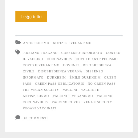
Vaccini,
Leggi tutto
green
pass,
ANTISPECISMO
NOTIZIE
VEGANISMO
veganismo
ADRIANO FRAGANO
CONSENSO INFORMATO
CONTRO
IL VACCINO
CORONAVIRUS
COVID E ANTISPECISMO
e
COVID E VEGANISMO
COVID-19
DISOBBEDIENZA
antispecismo
CIVILE
DISOBBEDIENZA VEGANA
DISSENSO
INFORMATO
DURKHEIM
ÉMILE DURKHEIM
GREEN
PASS
GREEN PASS OBBLIGATORIO
NO GREEN PASS
THE VEGAN SOCIETY
VACCINI
VACCINI E
ANTISPECISMO
VACCINI E VEGANISMO
VACCINO
CORONAVIRUS
VACCINO COVID
VEGAN SOCIETY
VEGANI VACCINATI
48 COMMENTI