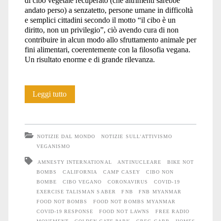
di cibo vegetale recuperato (che altrimenti sarebbe
andato perso) a senzatetto, persone umane in difficoltà
e semplici cittadini secondo il motto “il cibo è un
diritto, non un privilegio”, ciò avendo cura di non
contribuire in alcun modo allo sfruttamento animale per
fini alimentari, coerentemente con la filosofia vegana.
Un risultato enorme e di grande rilevanza.
Food
Leggi tutto
Not
Bombs
NOTIZIE DAL MONDO
NOTIZIE SULL'ATTIVISMO
ha
VEGANISMO
AMNESTY INTERNATIONAL
ANTINUCLEARE
BIKE NOT
compiuto
BOMBS
CALIFORNIA
CAMP CASEY
CIBO NON
40
BOMBE
CIBO VEGANO
CORONAVIRUS
COVID-19
EXERCISE TALISMAN SABER
FNB
FNB MYANMAR
anni!
FOOD NOT BOMBS
FOOD NOT BOMBS MYANMAR
COVID-19 RESPONSE
FOOD NOT LAWNS
FREE RADIO