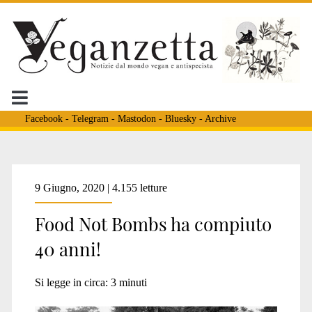
Facebook
-
Telegram
-
Mastodon
-
Bluesky
-
Archive
Tag:
9 Giugno, 2020 | 4.155 letture
Food Not Bombs ha compiuto
<span>antinucleare</s
40 anni!
Si legge in circa:
3
minuti