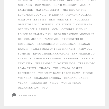
MOVEMENT
GOLDEN GATE PARK
GREG GARR
HOMES
NOT JAILS
INDYMEDIA
KEITH MCHENRY
MAS'HA
PALESTINE
MASSACHUSETTS
MEETING OF THE
EUROPEAN COUNCIL
MYANMAR
NEVADA NUCLEAR
WEAPONS TEST SITE
NEW YORK CITY
NUCLEARE
OBIETTORI DI COSCIENZA
OBIEZIONE DI COSCIENZA
OCCUPY WALL STREET
OCM
OCTOBER 22ND NO
POLICE BRUTALITY DAY
ORGANIZZAZIONE MONDIALE
DEL COMMERCIO
PANDEMIA
PRIGIONIERI DI
COSCIENZA
PRIGIONIERO DI COSCIENZA
REAGAN
RANCH
REALLY REALLY FREE MARKETS
REDWOOD
SUMMER
RIVOLUZIONE ARANCIONE
SAN FRANCISCO
SANTA CRUZ HOMELESS UNION
SEABROOK
SEATTLE
TENT CITY
TERREMOTO DI NORTHRIDGE
TERREMOTO
LOMA PRIETA
THATON
THE NEVADA DESERT
EXPERIENCE
THE WEST BANK PEACE CAMP
TIFONE
YOLANDA
URAGANO KATRINA
URAGANO SANDY
VEGAN
VEGANISMO
VIRUS
WORLD TRADE
ORGANIZATION
WTO
2 COMMENTI