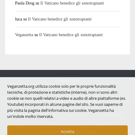
Paola Drog
su
Il Vaticano benedice gli xenotrapianti
luca
su
Il Vaticano benedice gli xenotrapianti
Veganzetta
su
Il Vaticano benedice gli xenotrapianti
Veganzetta
Notizie dal mondo vegan e antispecista
Veganzetta.org utilizza cookie solo per le proprie funzionalità
tecniche, di protezione e statistiche (interne), non vi sono altri
cookie se non quelli relativi a video e audio di altre piattaforme (es.
Youtube) incorporati in alcune pagine del sito. Se vuoi saperne di
più visita la pagina dell'infornativa sui cookie. Veganzetta ha
Copyright © 2007 - 2026 |
Veganzetta
ISSN 2284-094X
un'indole molto riservata.
Informativa sui cookie (UE)
|
Informativa sulla Privacy
|
Avvertenze e Licenza d'uso
Accetta