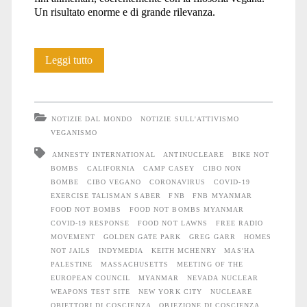
Un risultato enorme e di grande rilevanza.
Food
Leggi tutto
Not
Bombs
NOTIZIE DAL MONDO
NOTIZIE SULL'ATTIVISMO
ha
VEGANISMO
AMNESTY INTERNATIONAL
ANTINUCLEARE
BIKE NOT
compiuto
BOMBS
CALIFORNIA
CAMP CASEY
CIBO NON
40
BOMBE
CIBO VEGANO
CORONAVIRUS
COVID-19
EXERCISE TALISMAN SABER
FNB
FNB MYANMAR
anni!
FOOD NOT BOMBS
FOOD NOT BOMBS MYANMAR
COVID-19 RESPONSE
FOOD NOT LAWNS
FREE RADIO
MOVEMENT
GOLDEN GATE PARK
GREG GARR
HOMES
NOT JAILS
INDYMEDIA
KEITH MCHENRY
MAS'HA
PALESTINE
MASSACHUSETTS
MEETING OF THE
EUROPEAN COUNCIL
MYANMAR
NEVADA NUCLEAR
WEAPONS TEST SITE
NEW YORK CITY
NUCLEARE
OBIETTORI DI COSCIENZA
OBIEZIONE DI COSCIENZA