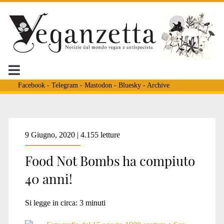
Facebook
-
Telegram
-
Mastodon
-
Bluesky
-
Archive
Tag:
9 Giugno, 2020 | 4.155 letture
Food Not Bombs ha compiuto
<span>california</span
40 anni!
Si legge in circa:
3
minuti