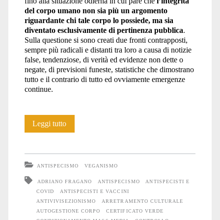
fino alla situazione odierna in cui pare che
l’integrità
del corpo umano non sia più un argomento
riguardante chi tale corpo lo possiede, ma sia
diventato esclusivamente di pertinenza pubblica
.
Sulla questione si sono creati due fronti contrapposti,
sempre più radicali e distanti tra loro a causa di notizie
false, tendenziose, di verità ed evidenze non dette o
negate, di previsioni funeste, statistiche che dimostrano
tutto e il contrario di tutto ed ovviamente emergenze
continue.
Dove
Leggi tutto
sono?
Tra
ANTISPECISMO
VEGANISMO
il
ADRIANO FRAGANO
ANTISPECISMO
ANTISPECISTI E
COVID
ANTISPECISTI E VACCINI
dire
ANTIVIVISEZIONISMO
ARRETRAMENTO CULTURALE
e
AUTOGESTIONE CORPO
CERTIFICATO VERDE