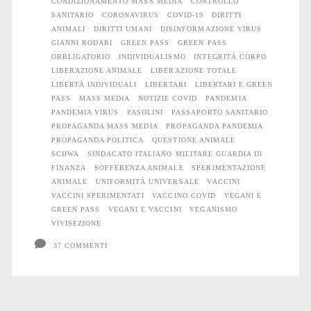
CONDIZIONAMENTO MASS MEDIA
CONTROLLO
il
SANITARIO
CORONAVIRUS
COVID-19
DIRITTI
ANIMALI
DIRITTI UMANI
DISINFORMAZIONE VIRUS
fare
GIANNI RODARI
GREEN PASS
GREEN PASS
OBBLIGATORIO
INDIVIDUALISMO
INTEGRITÀ CORPO
c’è
LIBERAZIONE ANIMALE
LIBERAZIONE TOTALE
LIBERTÀ INDIVIDUALI
LIBERTARI
LIBERTARI E GREEN
di
PASS
MASS MEDIA
NOTIZIE COVID
PANDEMIA
mezzo
PANDEMIA VIRUS
PASOLINI
PASSAPORTO SANITARIO
PROPAGANDA MASS MEDIA
PROPAGANDA PANDEMIA
il
PROPAGANDA POLITICA
QUESTIONE ANIMALE
SCHWA
SINDACATO ITALIANO MILITARE GUARDIA DI
virus
FINANZA
SOFFERENZA ANIMALE
SPERIMENTAZIONE
ANIMALE
UNIFORMITÀ UNIVERSALE
VACCINI
VACCINI SPERIMENTATI
VACCINO COVID
VEGANI E
GREEN PASS
VEGANI E VACCINI
VEGANISMO
VIVISEZIONE
37 COMMENTI