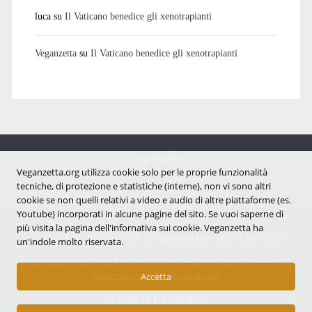
luca
su
Il Vaticano benedice gli xenotrapianti
Veganzetta
su
Il Vaticano benedice gli xenotrapianti
Veganzetta
Notizie dal mondo vegan e antispecista
Veganzetta.org utilizza cookie solo per le proprie funzionalità
tecniche, di protezione e statistiche (interne), non vi sono altri
cookie se non quelli relativi a video e audio di altre piattaforme (es.
Youtube) incorporati in alcune pagine del sito. Se vuoi saperne di
più visita la pagina dell'infornativa sui cookie. Veganzetta ha
Copyright © 2007 - 2026 |
Veganzetta
ISSN 2284-094X
un'indole molto riservata.
Informativa sui cookie (UE)
|
Informativa sulla Privacy
|
Avvertenze e Licenza d'uso
Accetta
ANIMALI LIBERI!