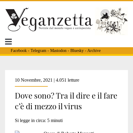
Facebook
-
Telegram
-
Mastodon
-
Bluesky
-
Archive
Tag:
10 Novembre, 2021 | 4.051 letture
Dove sono? Tra il dire e il fare
<span>autogestione
c’è di mezzo il virus
corpo</span>
Si legge in circa:
5
minuti