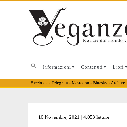
Informazioni
Contenuti
Libri
Facebook
-
Telegram
-
Mastodon
-
Bluesky
-
Archive
Tag:
10 Novembre, 2021 | 4.053 letture
<span>diritti