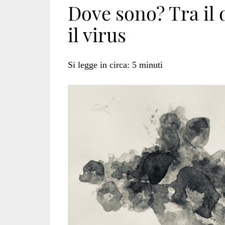
Dove sono? Tra il d
il virus
umani</span>
Si legge in circa:
5
minuti