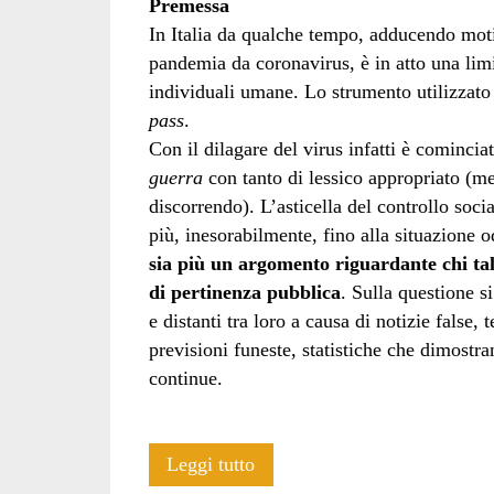
Premessa
In Italia da qualche tempo, adducendo moti
pandemia da coronavirus, è in atto una lim
individuali umane. Lo strumento utilizzato 
pass
.
Con il dilagare del virus infatti è comincia
guerra
con tanto di lessico appropriato (med
discorrendo). L’asticella del controllo socia
più, inesorabilmente, fino alla situazione 
sia più un argomento riguardante chi tal
di pertinenza pubblica
. Sulla questione s
e distanti tra loro a causa di notizie false,
previsioni funeste, statistiche che dimostr
continue.
Dove
Leggi tutto