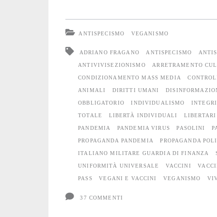
sono?
Tra
ANTISPECISMO
VEGANISMO
il
ADRIANO FRAGANO
ANTISPECISMO
ANTIS
dire
ANTIVIVISEZIONISMO
ARRETRAMENTO CU
CONDIZIONAMENTO MASS MEDIA
CONTROL
e
ANIMALI
DIRITTI UMANI
DISINFORMAZIO
il
OBBLIGATORIO
INDIVIDUALISMO
INTEGR
TOTALE
LIBERTÀ INDIVIDUALI
LIBERTARI
fare
PANDEMIA
PANDEMIA VIRUS
PASOLINI
P
c’è
PROPAGANDA PANDEMIA
PROPAGANDA POLI
ITALIANO MILITARE GUARDIA DI FINANZA
di
UNIFORMITÀ UNIVERSALE
VACCINI
VACCI
mezzo
PASS
VEGANI E VACCINI
VEGANISMO
VI
il
37 COMMENTI
virus