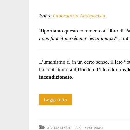
Fonte
Laboratorio Antispecista
Riportiamo questo commento al libro di Pa
nous faut-il persécuter les animaux?
”, trat
L’umanismo è, in un certo senso, il lato “
ha contribuito a diffondere l’idea di un
val
incondizionato
.
L’umanismo
Leggi tutto
come
arma
ANIMALISMO
ANTISPECISMO