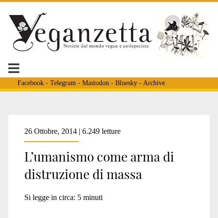
Facebook
-
Telegram
-
Mastodon
-
Bluesky
-
Archive
Tag:
26 Ottobre, 2014 | 6.249 letture
L’umanismo come arma di
<span>Firenze
distruzione di massa
Burgat</span>
Si legge in circa:
5
minuti