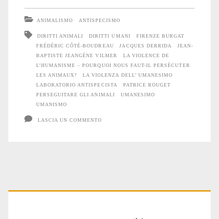
arma
ANIMALISMO
ANTISPECISMO
di
DIRITTI ANIMALI
DIRITTI UMANI
FIRENZE BURGAT
FRÉDÉRIC CÔTÉ-BOUDREAU
JACQUES DERRIDA
JEAN-
distruzione
BAPTISTE JEANGÈNE VILMER
LA VIOLENCE DE
di
L’HUMANISME – POURQUOI NOUS FAUT-IL PERSÉCUTER
LES ANIMAUX?
LA VIOLENZA DELL’ UMANESIMO
massa
LABORATORIO ANTISPECISTA
PATRICE ROUGET
PERSEGUITARE GLI ANIMALI
UMANESIMO
UMANISMO
LASCIA UN COMMENTO
Primary