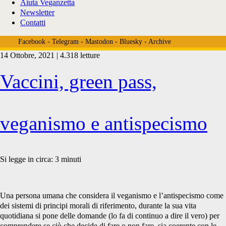
Aiuta Veganzetta
Newsletter
Contatti
Facebook
-
Telegram
-
Mastodon
-
Bluesky
-
Archive
14 Ottobre, 2021 | 4.318 letture
Tag:
Vaccini, green pass,
<span>covid
veganismo e antispecismo
e
Si legge in circa:
3
minuti
veganismo</span>
Una persona umana che considera il veganismo e l’antispecismo come
dei sistemi di principi morali di riferimento, durante la sua vita
quotidiana si pone delle domande (lo fa di continuo a dire il vero) per
comprendere se ciò che decide di fare o non fare, sia coerente con le