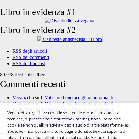
Libro in evidenza #1
Libro in evidenza #2
RSS degli articoli
RSS dei commenti
RSS dei Podcast
89.078 feed subscribers
Commenti recenti
Veganzetta
su
Il Vaticano benedice gli xenotrapianti
Veganzetta
su
Il Vaticano benedice gli xenotrapianti
Paola Drog
su
Il Vaticano benedice gli xenotrapianti
Veganzetta.org utilizza cookie solo per le proprie funzionalità
luca
su
Il Vaticano benedice gli xenotrapianti
tecniche, di protezione e statistiche (interne), non vi sono altri
Veganzetta
su
Il Vaticano benedice gli xenotrapianti
cookie se non quelli relativi a video e audio di altre piattaforme (es.
Youtube) incorporati in alcune pagine del sito. Se vuoi saperne di
Veganzetta
più visita la pagina dell'infornativa sui cookie. Veganzetta ha