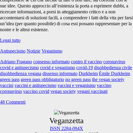
sue idee. Questo approccio all’esistenza la porta a esprimere dubbi, a
ricercare informazioni, a porsi in atteggiamento critico e a non
accontentarsi di soluzioni facili, a comprendere i fatti della vita per farsi
un’idea (per quanto possibile) di cosa essi possano rappresentare per la
nostre e le altrui esistenze.
Vaccini,
Leggi tutto
green
Antispecismo
Notizie
Veganismo
pass,
veganismo
Adriano Fragano
consenso informato
contro il vaccino
coronavirus
e
covid e antispecismo
covid e veganismo
covid-19
disobbedienza civile
antispecismo
disobbedienza vegana
dissenso informato
Durkheim
Émile Durkheim
green pass
green pass obbligatorio
no green pass
the vegan society
vaccini
vaccini e antispecismo
vaccini e veganismo
vaccino
coronavirus
vaccino covid
vegan society
vegani vaccinati
48 Commenti
Primary
Veganzetta
ISSN 2284-094X