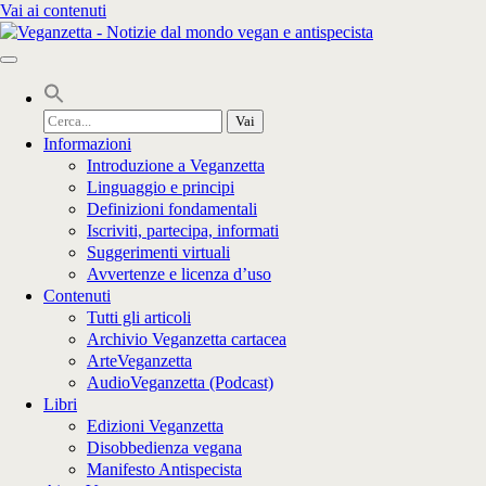
Vai ai contenuti
Cerca
per:
Informazioni
Introduzione a Veganzetta
Linguaggio e principi
Definizioni fondamentali
Iscriviti, partecipa, informati
Suggerimenti virtuali
Avvertenze e licenza d’uso
Contenuti
Tutti gli articoli
Archivio Veganzetta cartacea
ArteVeganzetta
AudioVeganzetta (Podcast)
Libri
Edizioni Veganzetta
Disobbedienza vegana
Manifesto Antispecista