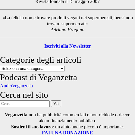
Rivista fondata il 15 maggio 2007
Sidebar
«La felicità non è trovare prodotti vegani nei supermercati, bensì non
trovare supermercati»
Adriano Fragano
Iscriviti alla Newsletter
Categorie degli articoli
Categorie
degli
Podcast di Veganzetta
articoli
AudioVeganzetta
Cerca nel sito
Cerca
per:
Veganzetta
non ha pubblicità commerciali e non richiede o riceve
alcun finanziamento pubblico.
Sostieni il suo lavoro
: un aiuto anche piccolo è importante.
FAI UNA DONAZIONE