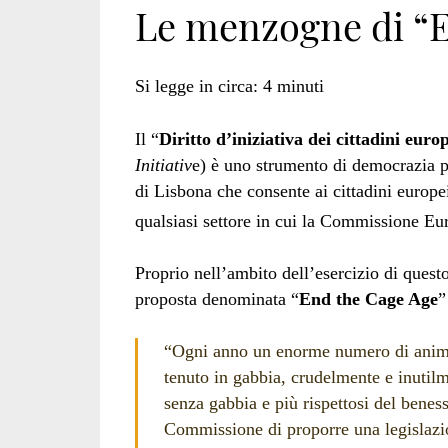
Le menzogne di “E
Si legge in circa:
4
minuti
Il “
Diritto d’iniziativa dei cittadini euro
Initiativ
e) è uno strumento di democrazia par
di Lisbona che consente ai cittadini europei
qualsiasi settore in cui la Commissione Eur
Proprio nell’ambito dell’esercizio di questo
proposta denominata “
End the Cage Age
”
“Ogni anno un enorme numero di animal
tenuto in gabbia, crudelmente e inutil
senza gabbia e più rispettosi del beness
Commissione di proporre una legislazio