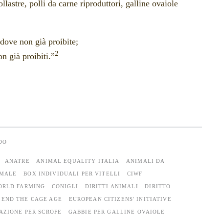
llastre, polli da carne riproduttori, galline ovaiole
ddove non già proibite;
2
on già proibiti.”
DO
ANATRE
ANIMAL EQUALITY ITALIA
ANIMALI DA
IMALE
BOX INDIVIDUALI PER VITELLI
CIWF
ORLD FARMING
CONIGLI
DIRITTI ANIMALI
DIRITTO
END THE CAGE AGE
EUROPEAN CITIZENS' INITIATIVE
AZIONE PER SCROFE
GABBIE PER GALLINE OVAIOLE