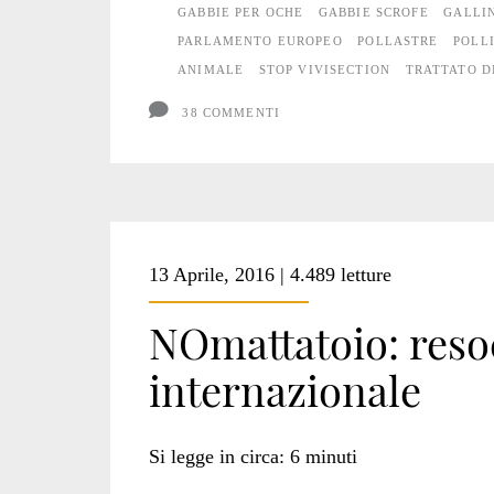
GABBIE PER OCHE
GABBIE SCROFE
GALLI
PARLAMENTO EUROPEO
POLLASTRE
POLL
ANIMALE
STOP VIVISECTION
TRATTATO D
38 COMMENTI
13 Aprile, 2016 | 4.489 letture
NOmattatoio: reso
internazionale
Si legge in circa:
6
minuti