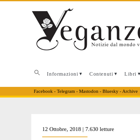
Informazioni
Contenuti
Libri
Facebook
-
Telegram
-
Mastodon
-
Bluesky
-
Archive
Tag:
12 Ottobre, 2018 | 7.630 letture
<span>Amadori<