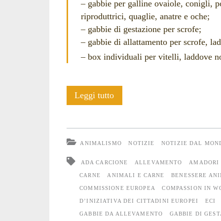
– gabbie per galline ovaiole, conigli, po
riproduttrici, quaglie, anatre e oche;
– gabbie di gestazione per scrofe;
– gabbie di allattamento per scrofe, la
– box individuali per vitelli, laddove n
Le
Leggi tutto
menzogne
di
ANIMALISMO
NOTIZIE
NOTIZIE DAL MON
“End
ADA CARCIONE
ALLEVAMENTO
AMADORI
the
CARNE
ANIMALI E CARNE
BENESSERE AN
COMMISSIONE EUROPEA
COMPASSION IN W
Cage
D’INIZIATIVA DEI CITTADINI EUROPEI
ECI
Age”
GABBIE DA ALLEVAMENTO
GABBIE DI GEST