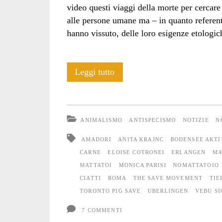
video questi viaggi della morte per cercare 
alle persone umane ma – in quanto referent
hanno vissuto, delle loro esigenze etologich
NOmattatoio:
Leggi tutto
resoconto
di
ANIMALISMO
ANTISPECISMO
NOTIZIE
N
un
AMADORI
ANITA KRAJNC
BODENSEE AKTI
presidio
CARNE
ELOISE COTRONEI
ERLANGEN
MA
MATTATOI
MONICA PARISI
NOMATTATOIO
internazionale
CIATTI
ROMA
THE SAVE MOVEMENT
TIE
TORONTO PIG SAVE
UBERLINGEN
VEBU S
7 COMMENTI