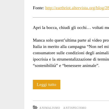
Fonte:
http://earthriot.altervista.org/blog/2
Apri la bocca, chiudi gli occhi… voltati m
Manca solo quest’ultima parte al video p
Italia in merito alla campagna “Non nel mio 
consumatore sulle condizioni degli animali 
ipocrisia e la strumentalizzazione di termin
“sostenibilità” e “benessere animale”.
La
Leggi tutto
favola
della
ANIMALISMO
ANTISPECISMO