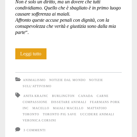
Non è solo un diritto, ma un dovere che tutti
condividiamo. Quello che è sbagliato è in primo luogo
causare sofferenza ai maiali.
Affronto queste accuse penali con dignità, con la
consapevolezza che verità e giustizia sono dalla mia
parte
“.
Colpevole
Leggi tutto
di
compassione
ANIMALISMO
NOTIZIE DAL MONDO
NOTIZIE
SULL'ATTIVISMO
ANITA KRAJNC
BURLINGTON
CANADA
CARNE
COMPASSIONE
DISSETARE ANIMALI
FEARMANS PORK
INC
MACELLO
MAIALI MACELLO
MATTATOIO
TORONTO
TORONTO PIG SAVE
UCCIDERE ANIMALI
VERONICA CORSINI
3 COMMENTI