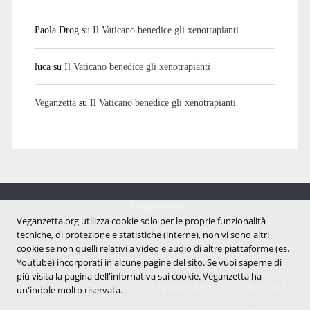
Paola Drog
su
Il Vaticano benedice gli xenotrapianti
luca
su
Il Vaticano benedice gli xenotrapianti
Veganzetta
su
Il Vaticano benedice gli xenotrapianti
Veganzetta
Veganzetta.org utilizza cookie solo per le proprie funzionalità
Notizie dal mondo vegan e antispecista
tecniche, di protezione e statistiche (interne), non vi sono altri
cookie se non quelli relativi a video e audio di altre piattaforme (es.
Youtube) incorporati in alcune pagine del sito. Se vuoi saperne di
più visita la pagina dell'infornativa sui cookie. Veganzetta ha
Copyright © 2007 - 2026 |
Veganzetta
ISSN 2284-094X
un'indole molto riservata.