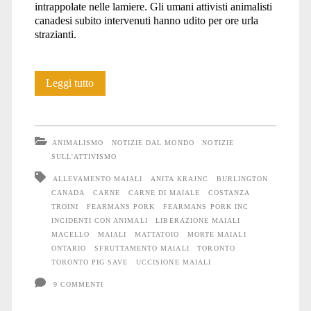
intrappolate nelle lamiere. Gli umani attivisti animalisti
canadesi subito intervenuti hanno udito per ore urla
strazianti.
Ontario:
Leggi tutto
i
Maiali
ANIMALISMO
NOTIZIE DAL MONDO
NOTIZIE
devono
SULL'ATTIVISMO
ALLEVAMENTO MAIALI
ANITA KRAJNC
BURLINGTON
morire
CANADA
CARNE
CARNE DI MAIALE
COSTANZA
TROINI
FEARMANS PORK
FEARMANS PORK INC
INCIDENTI CON ANIMALI
LIBERAZIONE MAIALI
MACELLO
MAIALI
MATTATOIO
MORTE MAIALI
ONTARIO
SFRUTTAMENTO MAIALI
TORONTO
TORONTO PIG SAVE
UCCISIONE MAIALI
9 COMMENTI