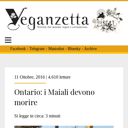
Facebook
-
Telegram
-
Mastodon
-
Bluesky
-
Archive
Tag:
11 Ottobre, 2016 | 4.610 letture
Ontario: i Maiali devono
<span>Anita
morire
krajnc</span>
Si legge in circa:
3
minuti