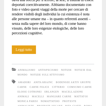
deportati coercitivamente. Abbiamo documentato con
foto e video questi viaggi della morte per cercare di
rendere visibili degli individui la cui esistenza è nota
alle persone umane ma – in quanto referenti assenti –
senza nulla sapere del loro mondo, di come hanno
vissuto, delle loro esigenze etologiche, delle loro
percezioni cognitive.
NOmattatoio:
Leggi tutto
resoconto
di
ANIMALISMO
ANTISPECISMO
NOTIZIE
NOTIZIE DAL
un
MONDO
NOTIZIE SULL'ATTIVISMO
AMADORI
ANITA KRAJNC
BODENSEE AKTIV GRUPPE
presidio
CARNE
CARNE FELICE
CITTERIO
COMSUMO CARNE
internazionale
ELOISE COTRONEI
ERLANGEN
MACELLAZIONE
ANIMALI
MACELLI
MANGIARE CARNE
MATTATOI
MONICA PARISI
NOMATTATOIO
PROTESTE
ANIMALISTE
PROTESTE VEGANE
RITA CIATTI
ROMA