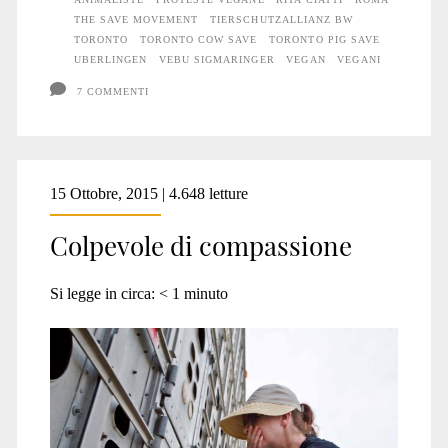
THE SAVE MOVEMENT
TIERSCHUTZALLIANZ BW
TORONTO
TORONTO COW SAVE
TORONTO PIG SAVE
UBERLINGEN
VEBU SIGMARINGER
VEGAN
VEGANI
7 COMMENTI
15 Ottobre, 2015 | 4.648 letture
Colpevole di compassione
Si legge in circa:
< 1
minuto