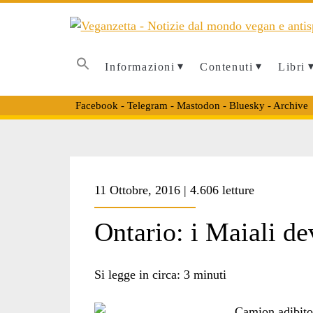
Informazioni
Contenuti
Libri
Facebook
-
Telegram
-
Mastodon
-
Bluesky
-
Archive
Tag:
11 Ottobre, 2016 | 4.606 letture
<span>canada</spa
Ontario: i Maiali d
Si legge in circa:
3
minuti