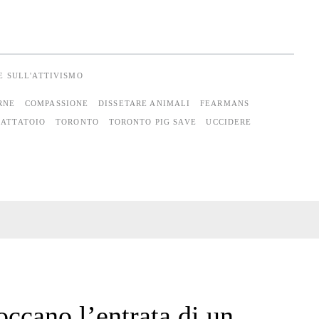
E SULL'ATTIVISMO
RNE
COMPASSIONE
DISSETARE ANIMALI
FEARMANS
ATTATOIO
TORONTO
TORONTO PIG SAVE
UCCIDERE
occano l’entrata di un