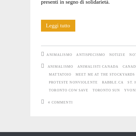
presenti in segno di solidarietà.
Toronto:
Leggi tutto
Attivisti
bloccano
ANIMALISMO
ANTISPECISMO
NOTIZIE
NO
l’entrata
ANIMALISMO
ANIMALISTI CANADA
CANA
di
MATTATOIO
MEET ME AT THE STOCKYARDS
PROTESTE NONVIOLENTE
RABBLE.CA
ST.
un
TORONTO COW SAVE
TORONTO SUN
YVON
mattatoio
4 COMMENTI