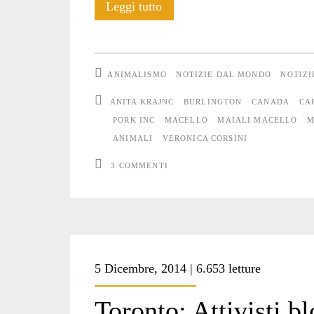
Colpevole
Leggi tutto
di
compassione
ANIMALISMO
NOTIZIE DAL MONDO
NOTIZI
ANITA KRAJNC
BURLINGTON
CANADA
CA
PORK INC
MACELLO
MAIALI MACELLO
M
ANIMALI
VERONICA CORSINI
3 COMMENTI
5 Dicembre, 2014 | 6.653 letture
Toronto: Attivisti bl