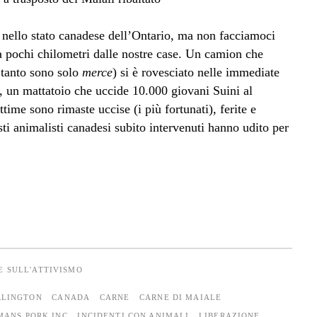
, nello stato canadese dell’Ontario, ma non facciamoci
a pochi chilometri dalle nostre case. Un camion che
 tanto sono solo
merce
) si è rovesciato nelle immediate
), un mattatoio che uccide 10.000 giovani Suini al
time sono rimaste uccise (i più fortunati), ferite e
sti animalisti canadesi subito intervenuti hanno udito per
E SULL'ATTIVISMO
RLINGTON
CANADA
CARNE
CARNE DI MAIALE
MANS PORK INC
INCIDENTI CON ANIMALI
LIBERAZIONE