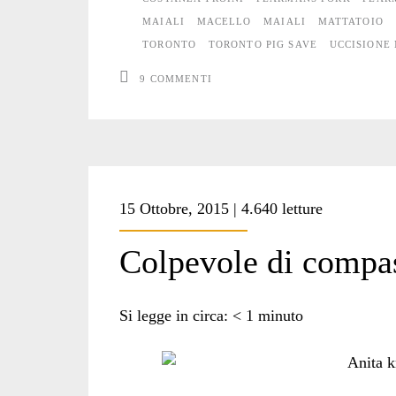
MAIALI
MACELLO
MAIALI
MATTATOIO
TORONTO
TORONTO PIG SAVE
UCCISIONE
9 COMMENTI
15 Ottobre, 2015 | 4.640 letture
Colpevole di compa
Si legge in circa:
< 1
minuto