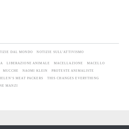
TIZIE DAL MONDO
NOTIZIE SULL'ATTIVISMO
DA
LIBERAZIONE ANIMALE
MACELLAZIONE
MACELLO
MUCCHE
NAOMI KLEIN
PROTESTE ANIMALISTE
 HELEN’S MEAT PACKERS
THIS CHANGES EVERYTHING
NE MANZI