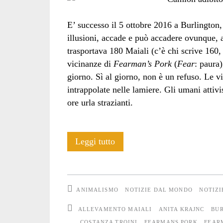
E’ successo il 5 ottobre 2016 a Burlington
illusioni, accade e può accadere ovunque, 
trasportava 180 Maiali (c’è chi scrive 160,
vicinanze di
Fearman’s Pork
(
Fear
: paura
giorno. Sì al giorno, non è un refuso. Le vit
intrappolate nelle lamiere. Gli umani attivi
ore urla strazianti.
Ontario:
Leggi tutto
i
Maiali
ANIMALISMO
NOTIZIE DAL MONDO
NOTIZI
devono
ALLEVAMENTO MAIALI
ANITA KRAJNC
BU
morire
COSTANZA TROINI
FEARMANS PORK
FEAR