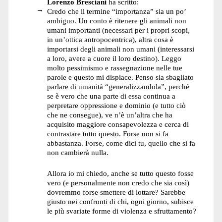
Lorenzo Bresciani
ha scritto:
Credo che il termine “importanza” sia un po’
ambiguo. Un conto è ritenere gli animali non
umani importanti (necessari per i propri scopi,
in un’ottica antropocentrica), altra cosa è
importarsi degli animali non umani (interessarsi
a loro, avere a cuore il loro destino). Leggo
molto pessimismo e rassegnazione nelle tue
parole e questo mi dispiace. Penso sia sbagliato
parlare di umanità “generalizzandola”, perché
se è vero che una parte di essa continua a
perpretare oppressione e dominio (e tutto ciò
che ne consegue), ve n’è un’altra che ha
acquisito maggiore consapevolezza e cerca di
contrastare tutto questo. Forse non si fa
abbastanza. Forse, come dici tu, quello che si fa
non cambierà nulla.
Allora io mi chiedo, anche se tutto questo fosse
vero (e personalmente non credo che sia così)
dovremmo forse smettere di lottare? Sarebbe
giusto nei confronti di chi, ogni giorno, subisce
le più svariate forme di violenza e sfruttamento?