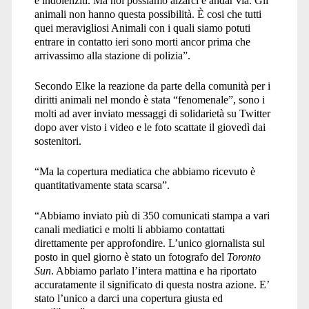
e indolenziti. Ma noi possiamo alzarci e andar via. Gli
animali non hanno questa possibilità.
È
cosi che tutti
quei meravigliosi Animali con i quali siamo potuti
entrare in contatto ieri sono morti ancor prima che
arrivassimo alla stazione di polizia”.
Secondo Elke la reazione da parte della comunità per i
diritti animali nel mondo è stata “fenomenale”, sono i
molti ad aver inviato messaggi di solidarietà su Twitter
dopo aver visto i video e le foto scattate il giovedì dai
sostenitori.
“
Ma la copertura mediatica che abbiamo ricevuto è
quantitativamente stata scarsa”.
“
Abbiamo inviato più di 350 comunicati stampa a vari
canali mediatici e molti li abbiamo contattati
direttamente per approfondire. L’unico giornalista sul
posto in quel giorno è stato un fotografo del
Toronto
Sun
. Abbiamo parlato l’intera mattina e ha riportato
accuratamente il significato di questa nostra azione. E’
stato l’unico a darci una copertura giusta ed