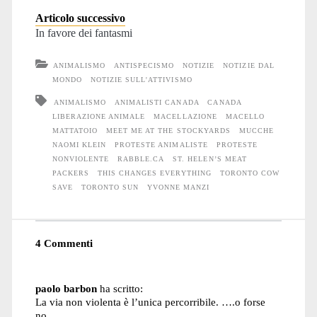
Articolo successivo
In favore dei fantasmi
ANIMALISMO
ANTISPECISMO
NOTIZIE
NOTIZIE DAL
MONDO
NOTIZIE SULL'ATTIVISMO
ANIMALISMO
ANIMALISTI CANADA
CANADA
LIBERAZIONE ANIMALE
MACELLAZIONE
MACELLO
MATTATOIO
MEET ME AT THE STOCKYARDS
MUCCHE
NAOMI KLEIN
PROTESTE ANIMALISTE
PROTESTE
NONVIOLENTE
RABBLE.CA
ST. HELEN’S MEAT
PACKERS
THIS CHANGES EVERYTHING
TORONTO COW
SAVE
TORONTO SUN
YVONNE MANZI
4 Commenti
paolo barbon
ha scritto:
La via non violenta è l’unica percorribile. ….o forse
no. ….