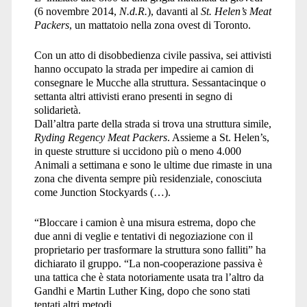
(6 novembre 2014,
N.d.R.
), davanti al
St. Helen’s Meat
Packers
, un mattatoio nella zona ovest di Toronto.
Con un atto di disobbedienza civile passiva, sei attivisti
hanno occupato la strada per impedire ai camion di
consegnare le Mucche alla struttura. Sessantacinque o
settanta altri attivisti erano presenti in segno di
solidarietà.
Dall’altra parte della strada si trova una struttura simile,
Ryding Regency Meat Packers
. Assieme a St. Helen’s,
in queste strutture si uccidono più o meno 4.000
Animali a settimana e sono le ultime due rimaste in una
zona che diventa sempre più residenziale, conosciuta
come Junction Stockyards (…).
“
Bloccare i camion è una misura estrema, dopo che
due anni di veglie e tentativi di negoziazione con il
proprietario per trasformare la struttura sono falliti” ha
dichiarato il gruppo. “La non-cooperazione passiva è
una tattica che è stata notoriamente usata tra l’altro da
Gandhi e Martin Luther King, dopo che sono stati
tentati altri metodi.