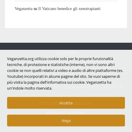
Veganzetta
su
Il Vaticano benedice gli xenotrapianti
Veganzetta
Veganzetta.org utilizza cookie solo per le proprie funzionalità
Notizie dal mondo vegan e antispecista
tecniche, di protezione e statistiche (interne), non vi sono altri
cookie se non quelli relativi a video e audio di altre piattaforme (es.
Youtube) incorporati in alcune pagine del sito. Se vuoi saperne di
più visita la pagina dell'infornativa sui cookie. Veganzetta ha
Copyright © 2007 - 2026 |
Veganzetta
ISSN 2284-094X
un'indole molto riservata.
Informativa sui cookie (UE)
|
Informativa sulla Privacy
|
Accetta
Avvertenze e Licenza d'uso
ANIMALI LIBERI!
Nega