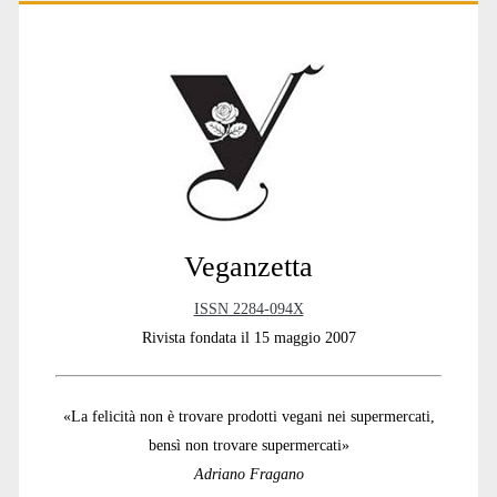
Primary
i
v
e
:
Sidebar
Veganzetta
ISSN 2284-094X
Rivista fondata il 15 maggio 2007
«La felicità non è trovare prodotti vegani nei supermercati,
bensì non trovare supermercati»
Adriano Fragano