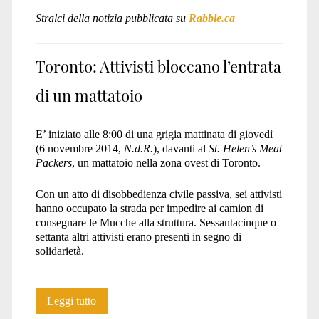
Stralci della notizia pubblicata su
Rabble.ca
Toronto: Attivisti bloccano l’entrata
di un mattatoio
E’ iniziato alle 8:00 di una grigia mattinata di giovedì
(6 novembre 2014,
N.d.R.
), davanti al
St. Helen’s Meat
Packers
, un mattatoio nella zona ovest di Toronto.
Con un atto di disobbedienza civile passiva, sei attivisti
hanno occupato la strada per impedire ai camion di
consegnare le Mucche alla struttura. Sessantacinque o
settanta altri attivisti erano presenti in segno di
solidarietà.
Toronto:
Leggi tutto