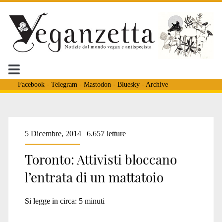
Facebook
-
Telegram
-
Mastodon
-
Bluesky
-
Archive
Tag:
5 Dicembre, 2014 | 6.657 letture
Toronto: Attivisti bloccano
<span>Toronto
l’entrata di un mattatoio
Sun</span>
Si legge in circa:
5
minuti