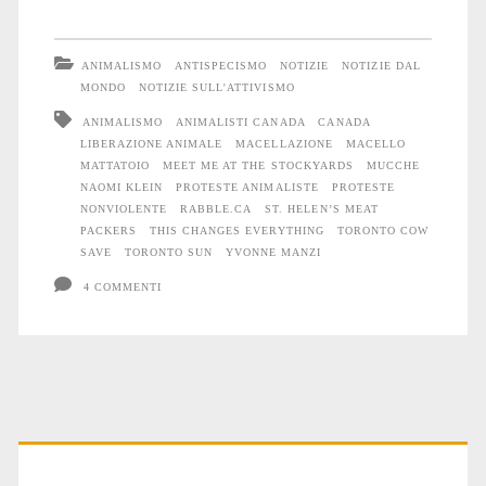
Attivisti
bloccano
ANIMALISMO
ANTISPECISMO
NOTIZIE
NOTIZIE DAL
l’entrata
MONDO
NOTIZIE SULL'ATTIVISMO
ANIMALISMO
ANIMALISTI CANADA
CANADA
di
LIBERAZIONE ANIMALE
MACELLAZIONE
MACELLO
un
MATTATOIO
MEET ME AT THE STOCKYARDS
MUCCHE
NAOMI KLEIN
PROTESTE ANIMALISTE
PROTESTE
mattatoio
NONVIOLENTE
RABBLE.CA
ST. HELEN’S MEAT
PACKERS
THIS CHANGES EVERYTHING
TORONTO COW
SAVE
TORONTO SUN
YVONNE MANZI
4 COMMENTI
Primary