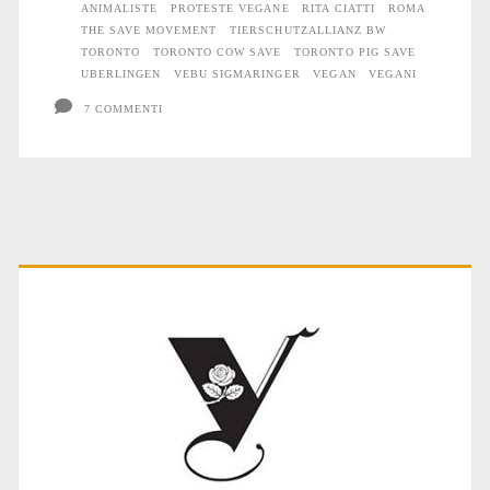
ANIMALISTE
PROTESTE VEGANE
RITA CIATTI
ROMA
THE SAVE MOVEMENT
TIERSCHUTZALLIANZ BW
TORONTO
TORONTO COW SAVE
TORONTO PIG SAVE
UBERLINGEN
VEBU SIGMARINGER
VEGAN
VEGANI
7 COMMENTI
Primary
Sidebar