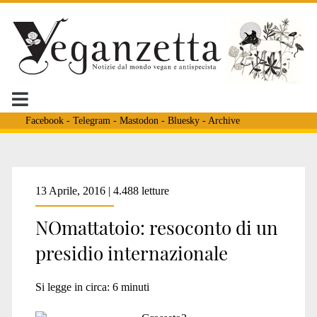
Facebook
-
Telegram
-
Mastodon
-
Bluesky
-
Archive
Tag:
13 Aprile, 2016 | 4.488 letture
NOmattatoio: resoconto di un
<span>Uberlingen</spa
presidio internazionale
Si legge in circa:
6
minuti