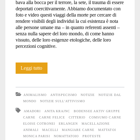
bava alla bocca per il terrore, la sete, il trauma di essere
deportati coercitivamente. Abbiamo documentato con
foto e video questi viaggi della morte per cercare di
rendere visibili degli individui la cui esistenza è nota
alle persone umane ma – in quanto referenti assenti –
senza nulla sapere del loro mondo, di come hanno
vissuto, delle loro esigenze etologiche, delle loro
percezioni cognitive.
NOmattatoio:
Leggi tutto
resoconto
di
ANIMALISMO
ANTISPECISMO
NOTIZIE
NOTIZIE DAL
un
MONDO
NOTIZIE SULL'ATTIVISMO
AMADORI
ANITA KRAJNC
BODENSEE AKTIV GRUPPE
presidio
CARNE
CARNE FELICE
CITTERIO
COMSUMO CARNE
internazionale
ELOISE COTRONEI
ERLANGEN
MACELLAZIONE
ANIMALI
MACELLI
MANGIARE CARNE
MATTATOI
MONICA PARISI
NOMATTATOIO
PROTESTE