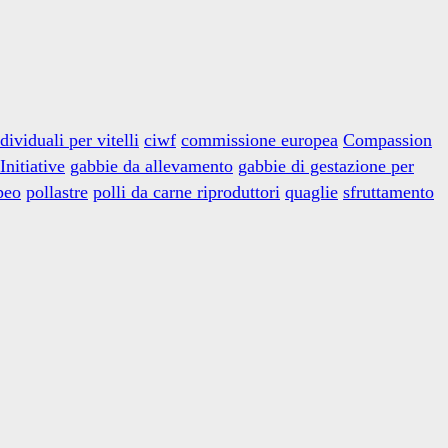
dividuali per vitelli
ciwf
commissione europea
Compassion
Initiative
gabbie da allevamento
gabbie di gestazione per
peo
pollastre
polli da carne riproduttori
quaglie
sfruttamento