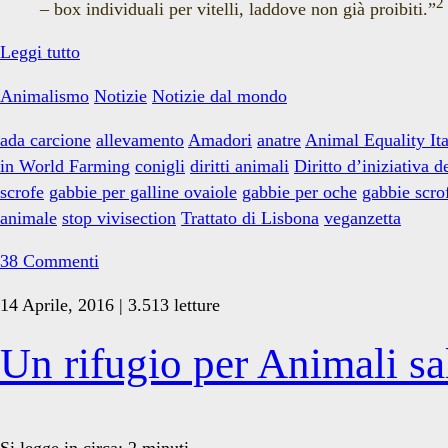
2
– box individuali per vitelli, laddove non già proibiti.”
Le
Leggi tutto
menzogne
Animalismo
Notizie
Notizie dal mondo
di
“End
ada carcione
allevamento
Amadori
anatre
Animal Equality Ita
the
in World Farming
conigli
diritti animali
Diritto d’iniziativa d
Cage
scrofe
gabbie per galline ovaiole
gabbie per oche
gabbie scro
Age”
animale
stop vivisection
Trattato di Lisbona
veganzetta
38 Commenti
14 Aprile, 2016 | 3.513 letture
Un rifugio per Animali sal
Si legge in circa:
2
minuti