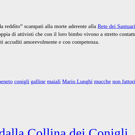
a reddito” scampati alla morte aderente alla
Rete dei Santuari
pia di attivisti che con il loro bimbo vivono a stretto contat
tti accuditi amorevolmente e con competenza.
peneto
conigli
galline
maiali
Mario Lunghi
mucche
non fattor
dalla Collina dei Conigli