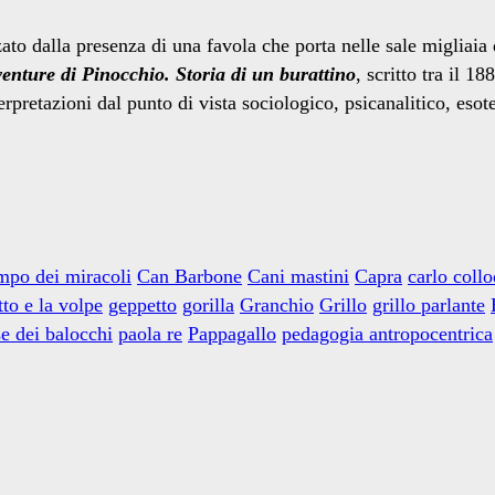
ato dalla presenza di una favola che porta nelle sale migliaia 
enture di Pinocchio. Storia di un burattino
, scritto tra il 1
erpretazioni dal punto di vista sociologico, psicanalitico, esot
po dei miracoli
Can Barbone
Cani mastini
Capra
carlo collo
tto e la volpe
geppetto
gorilla
Granchio
Grillo
grillo parlante
e dei balocchi
paola re
Pappagallo
pedagogia antropocentrica