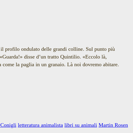
 il profilo ondulato delle grandi colline. Sul punto più
 «Guarda!» disse d’un tratto Quintilio. «Eccolo là,
tta come la paglia in un granaio. Là noi dovremo abitare.
 Conigli
letteratura animalista
libri su animali
Martin Rosen