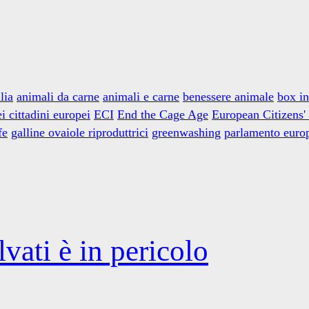
lia
animali da carne
animali e carne
benessere animale
box in
ei cittadini europei
ECI
End the Cage Age
European Citizens' 
fe
galline ovaiole riproduttrici
greenwashing
parlamento euro
vati è in pericolo