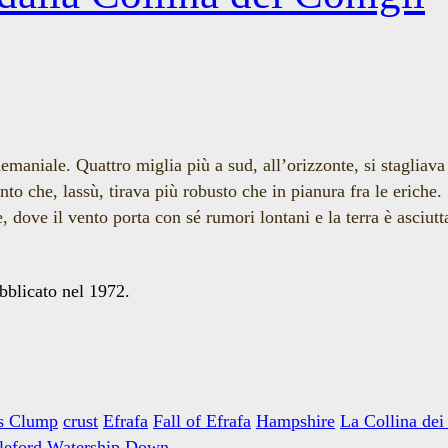
emaniale. Quattro miglia più a sud, all’orizzonte, si stagliava
nto che, lassù, tirava più robusto che in pianura fra le eriche.
ie, dove il vento porta con sé rumori lontani e la terra è asciu
bblicato nel 1972.
's Clump
crust
Efrafa
Fall of Efrafa
Hampshire
La Collina dei
leford
Watership Down