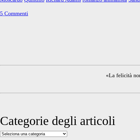
Collina
dei
5 Commenti
Conigli
Primary
Sidebar
«La felicità no
Categorie degli articoli
Categorie