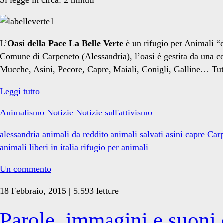
L’
Oasi della Pace La Belle Verte
è un rifugio per Animali “d
Comune di Carpeneto (Alessandria), l’oasi è gestita da una cop
Mucche, Asini, Pecore, Capre, Maiali, Conigli, Galline… Tu
Un
Leggi tutto
rifugio
Animalismo
Notizie
Notizie sull'attivismo
per
Animali
alessandria
animali da reddito
animali salvati
asini
capre
Car
salvati
animali liberi in italia
rifugio per animali
è
in
Un commento
pericolo
18 Febbraio, 2015 | 5.593 letture
Parole, immagini e suoni 