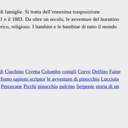
di famiglie. Si tratta dell’ennesima trasposizione
881 e il 1883. Da oltre un secolo, le avventure del burattino
erico, religioso. I bambini e le bambine di tutto il mondo
di
Ciuchino
Civetta
Colombo
conigli
Corvo
Delfino
Faine
Homo sapiens scriptor
le avventure di pinocchio
Lucciola
Pescecane
Picchi
pinocchio
pulcino
Serpente
storia di un