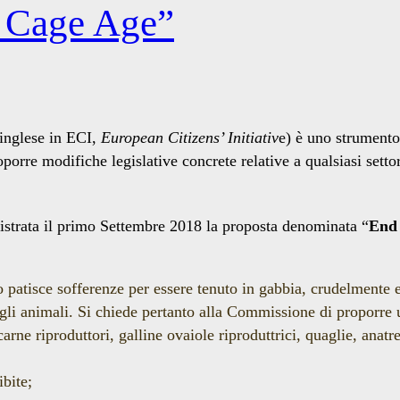
e Cage Age”
 inglese in ECI,
European Citizens’ Initiativ
e) è uno strumento
roporre modifiche legislative concrete relative a qualsiasi set
registrata il primo Settembre 2018 la proposta denominata “
End 
atisce sofferenze per essere tenuto in gabbia, crudelmente e
egli animali. Si chiede pertanto alla Commissione di proporre u
carne riproduttori, galline ovaiole riproduttrici, quaglie, anatr
ibite;