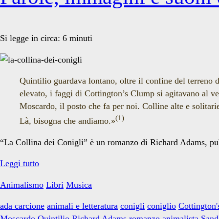
Si legge in circa:
6
minuti
Quintilio guardava lontano, oltre il confine del terreno d
elevato, i faggi di Cottington’s Clump si agitavano al ve
Moscardo, il posto che fa per noi. Colline alte e solitar
(1)
Là, bisogna che andiamo.»
“La Collina dei Conigli” è un romanzo di Richard Adams, pu
Parole,
Leggi tutto
immagini
Animalismo
Libri
Musica
e
suoni
ada carcione
animali e letteratura
conigli
coniglio
Cottington
dalla
Moscardo
Quintilio
Richard Adams
romanzo animalista
Sand