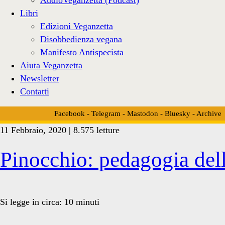
Libri
Edizioni Veganzetta
Disobbedienza vegana
Manifesto Antispecista
Aiuta Veganzetta
Newsletter
Contatti
Facebook
-
Telegram
-
Mastodon
-
Bluesky
-
Archive
11 Febbraio, 2020 | 8.575 letture
Tag:
Pinocchio: pedagogia del
<span>conigli</span>
Si legge in circa:
10
minuti