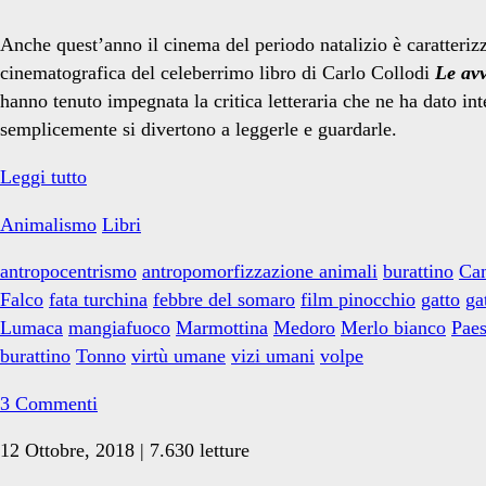
Anche quest’anno il cinema del periodo natalizio è caratterizz
cinematografica del celeberrimo libro di Carlo Collodi
Le avv
hanno tenuto impegnata la critica letteraria che ne ha dato int
semplicemente si divertono a leggerle e guardarle.
Pinocchio:
Leggi tutto
pedagogia
Animalismo
Libri
dell’antropocentrismo
antropocentrismo
antropomorfizzazione animali
burattino
Cam
Falco
fata turchina
febbre del somaro
film pinocchio
gatto
ga
Lumaca
mangiafuoco
Marmottina
Medoro
Merlo bianco
Paes
burattino
Tonno
virtù umane
vizi umani
volpe
3 Commenti
12 Ottobre, 2018 | 7.630 letture