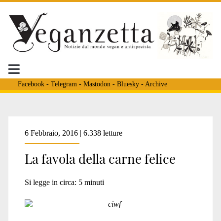
Facebook
-
Telegram
-
Mastodon
-
Bluesky
-
Archive
Tag:
6 Febbraio, 2016 | 6.338 letture
La favola della carne felice
<span>Burger
Si legge in circa:
5
minuti
King</span>