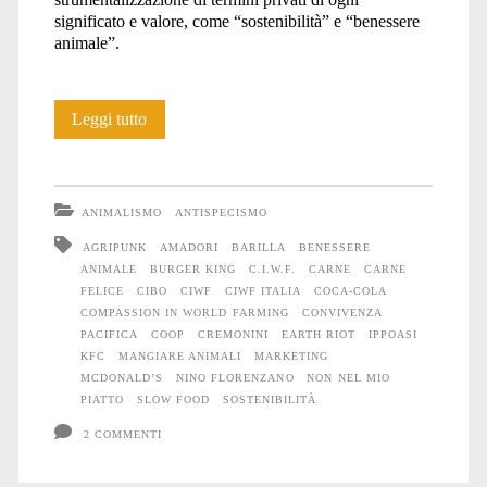
significato e valore, come “sostenibilità” e “benessere
animale”.
La
Leggi tutto
favola
della
ANIMALISMO
ANTISPECISMO
carne
AGRIPUNK
AMADORI
BARILLA
BENESSERE
ANIMALE
BURGER KING
C.I.W.F.
CARNE
CARNE
felice
FELICE
CIBO
CIWF
CIWF ITALIA
COCA-COLA
COMPASSION IN WORLD FARMING
CONVIVENZA
PACIFICA
COOP
CREMONINI
EARTH RIOT
IPPOASI
KFC
MANGIARE ANIMALI
MARKETING
MCDONALD’S
NINO FLORENZANO
NON NEL MIO
PIATTO
SLOW FOOD
SOSTENIBILITÀ
2 COMMENTI