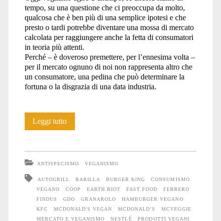
tempo, su una questione che ci preoccupa da molto,
qualcosa che è ben più di una semplice ipotesi e che
presto o tardi potrebbe diventare una mossa di mercato
calcolata per raggiungere anche la fetta di consumatori
in teoria più attenti.
Perché – è doveroso premettere, per l’ennesima volta –
per il mercato ognuno di noi non rappresenta altro che
un consumatore, una pedina che può determinare la
fortuna o la disgrazia di una data industria.
McDonald’s:
Leggi tutto
potresti
mai
ANTISPECISMO
VEGANISMO
immaginarlo
AUTOGRILL
BARILLA
BURGER KING
CONSUMISMO
VEGANO
COOP
EARTH RIOT
FAST FOOD
FERRERO
vegano?
FINDUS
GDO
GRANAROLO
HAMBURGER VEGANO
KFC
MCDONALD'S VEGAN
MCDONALD’S
MCVEGGIE
MERCATO E VEGANISMO
NESTLÉ
PRODOTTI VEGANI