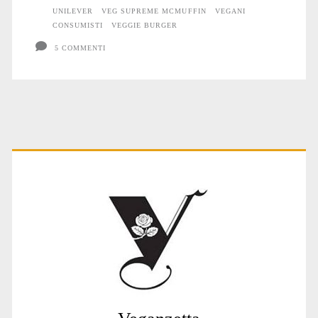
UNILEVER
VEG SUPREME MCMUFFIN
VEGANI
CONSUMISTI
VEGGIE BURGER
5 COMMENTI
Primary
Sidebar