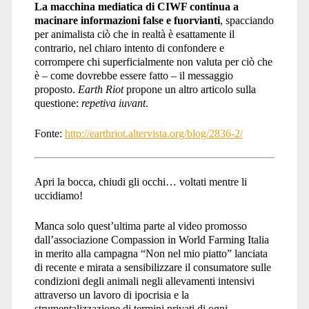
La macchina mediatica di CIWF continua a
macinare informazioni false e fuorvianti
, spacciando
per animalista ciò che in realtà è esattamente il
contrario, nel chiaro intento di confondere e
corrompere chi superficialmente non valuta per ciò che
è – come dovrebbe essere fatto – il messaggio
proposto.
Earth Riot
propone un altro articolo sulla
questione:
repetiva iuvant
.
Fonte:
http://earthriot.altervista.org/blog/2836-2/
Apri la bocca, chiudi gli occhi… voltati mentre li
uccidiamo!
Manca solo quest’ultima parte al video promosso
dall’associazione Compassion in World Farming Italia
in merito alla campagna “Non nel mio piatto” lanciata
di recente e mirata a sensibilizzare il consumatore sulle
condizioni degli animali negli allevamenti intensivi
attraverso un lavoro di ipocrisia e la
strumentalizzazione di termini privati di ogni