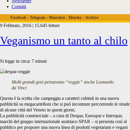
Newsletter
Contatti
Facebook
-
Telegram
-
Mastodon
-
Bluesky
-
Archive
9 Febbraio, 2016 | 15.645 letture
Tag:
Veganismo un tanto al chilo
<span>Findus</span>
Si legge in circa:
7
minuti
Molti grandi geni pensavano “veggie” anche Leonardo
da Vinci
Questa è la scritta che campeggia a caratteri cubitali in una nuova
pubblicità su megacartelloni che si può incontrare percorrendo le strade
di alcune città del Veneto in questi giorni.
La pubblicità commerciale – a cura di Despar, Eurospar e Interspar,
marchi del gruppo internazionale austriaco SPAR – si presenta così al
pubblico per proporre una nuova linea di prodotti vegetariani e vegani