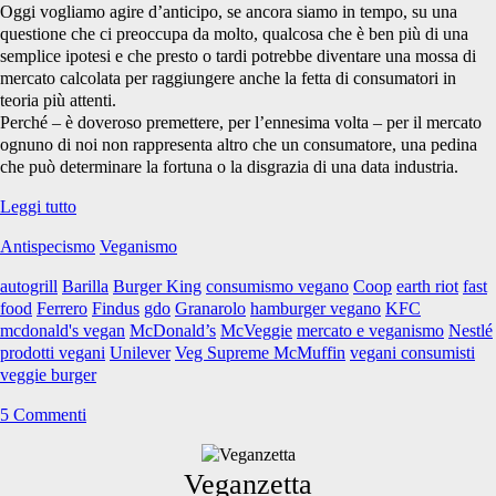
Oggi vogliamo agire d’anticipo, se ancora siamo in tempo, su una
questione che ci preoccupa da molto, qualcosa che è ben più di una
semplice ipotesi e che presto o tardi potrebbe diventare una mossa di
mercato calcolata per raggiungere anche la fetta di consumatori in
teoria più attenti.
Perché – è doveroso premettere, per l’ennesima volta – per il mercato
ognuno di noi non rappresenta altro che un consumatore, una pedina
che può determinare la fortuna o la disgrazia di una data industria.
McDonald’s:
Leggi tutto
potresti
Antispecismo
Veganismo
mai
immaginarlo
autogrill
Barilla
Burger King
consumismo vegano
Coop
earth riot
fast
vegano?
food
Ferrero
Findus
gdo
Granarolo
hamburger vegano
KFC
mcdonald's vegan
McDonald’s
McVeggie
mercato e veganismo
Nestlé
prodotti vegani
Unilever
Veg Supreme McMuffin
vegani consumisti
veggie burger
5 Commenti
Primary
Veganzetta