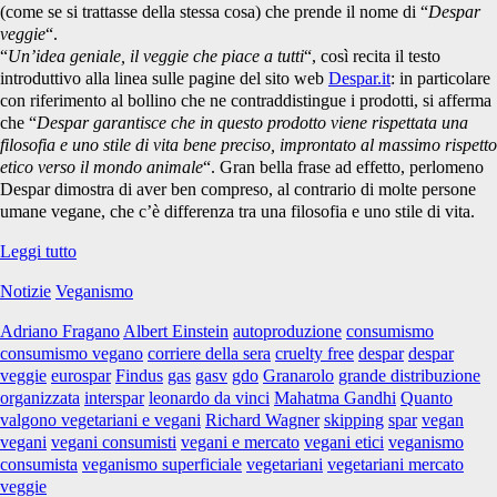
(come se si trattasse della stessa cosa) che prende il nome di “
Despar
veggie
“.
“
Un’idea geniale, il veggie che piace a tutti
“, così recita il testo
introduttivo alla linea sulle pagine del sito web
Despar.it
: in particolare
con riferimento al bollino che ne contraddistingue i prodotti, si afferma
che “
Despar garantisce che in questo prodotto viene rispettata una
filosofia e uno stile di vita bene preciso, improntato al massimo rispetto
etico verso il mondo animale
“. Gran bella frase ad effetto, perlomeno
Despar dimostra di aver ben compreso, al contrario di molte persone
umane vegane, che c’è differenza tra una filosofia e uno stile di vita.
Veganismo
Leggi tutto
un
Notizie
Veganismo
tanto
al
Adriano Fragano
Albert Einstein
autoproduzione
consumismo
chilo
consumismo vegano
corriere della sera
cruelty free
despar
despar
veggie
eurospar
Findus
gas
gasv
gdo
Granarolo
grande distribuzione
organizzata
interspar
leonardo da vinci
Mahatma Gandhi
Quanto
valgono vegetariani e vegani
Richard Wagner
skipping
spar
vegan
vegani
vegani consumisti
vegani e mercato
vegani etici
veganismo
consumista
veganismo superficiale
vegetariani
vegetariani mercato
veggie