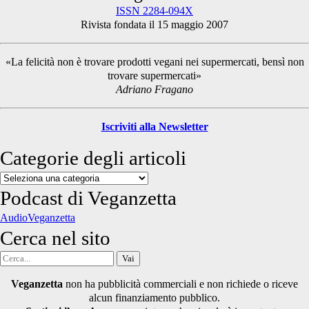
ISSN 2284-094X
Rivista fondata il 15 maggio 2007
Sidebar
«La felicità non è trovare prodotti vegani nei supermercati, bensì non
trovare supermercati»
Adriano Fragano
Iscriviti alla Newsletter
Categorie degli articoli
Categorie
degli
Podcast di Veganzetta
articoli
AudioVeganzetta
Cerca nel sito
Cerca
per:
Veganzetta
non ha pubblicità commerciali e non richiede o riceve
alcun finanziamento pubblico.