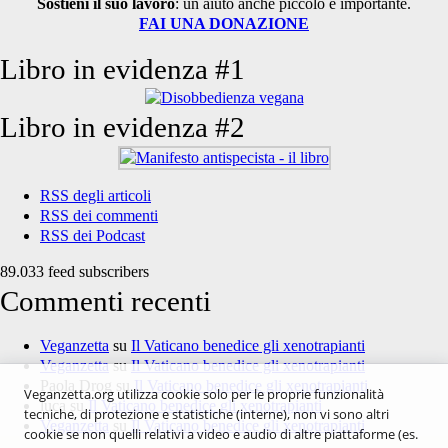
Sostieni il suo lavoro
: un aiuto anche piccolo è importante.
FAI UNA DONAZIONE
Libro in evidenza #1
Libro in evidenza #2
RSS degli articoli
RSS dei commenti
RSS dei Podcast
89.033 feed subscribers
Commenti recenti
Veganzetta
su
Il Vaticano benedice gli xenotrapianti
Veganzetta
su
Il Vaticano benedice gli xenotrapianti
Paola Drog
su
Il Vaticano benedice gli xenotrapianti
Veganzetta.org utilizza cookie solo per le proprie funzionalità
luca
su
Il Vaticano benedice gli xenotrapianti
tecniche, di protezione e statistiche (interne), non vi sono altri
Veganzetta
su
Il Vaticano benedice gli xenotrapianti
cookie se non quelli relativi a video e audio di altre piattaforme (es.