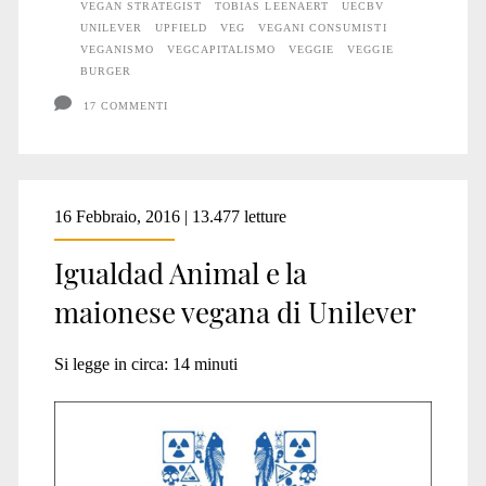
VEGAN STRATEGIST
TOBIAS LEENAERT
UECBV
UNILEVER
UPFIELD
VEG
VEGANI CONSUMISTI
VEGANISMO
VEGCAPITALISMO
VEGGIE
VEGGIE
BURGER
17 COMMENTI
16 Febbraio, 2016 | 13.477 letture
Igualdad Animal e la
maionese vegana di Unilever
Si legge in circa:
14
minuti