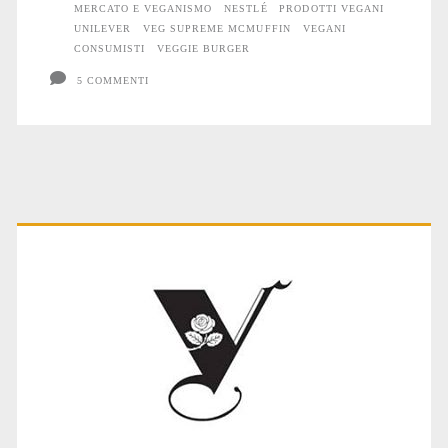
MERCATO E VEGANISMO
NESTLÉ
PRODOTTI VEGANI
UNILEVER
VEG SUPREME MCMUFFIN
VEGANI
CONSUMISTI
VEGGIE BURGER
5 COMMENTI
Primary
Sidebar