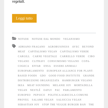
vegetali
.
L’Europarlamento
Leggi tutto
salva
il
NOTIZIE
NOTIZIE DAL MONDO
VEGANISMO
“veggie
ADRIANO FRAGANO
AGROBUSINESS
AVEC
BEYOND
MEAT
CAPITALISMO VEGAN
CAPITALISMO VERDE
burger”.
CARGILL
CARNE VEGETALE
CARRELLO VERDE
CIBO
Dovrebbe
VEGANO
CLITRAVI
CONSUMISMO VEGANO
COPA-
COGECA
EFFAB
ENSA
ESSERE ANIMALI
interessarci?
EUROPARLAMENTO
EUROPEAN ALLIANCE FOR PLANT-
BASED FOODS
GDO
GOOD FOOD INSTITUTE
GRANDE
DISTRIBUZIONE ORGANIZZATA
HAMBURGER VEGANO
IKEA
MEAT SOUNDING
MELANIE JOY
MORTADELLA
VEGAN
NESTLÉ
OATLY
PAC
PARLAMENTO
EUROPEO
PEPSICO
POLITICA AGRICOLA COMUNE
PROVEG
SALAME VEGAN
SALSICCIA VEGAN
SEBASTIAN JOY
STOP THE VEGGIE BURGER BAN
THE