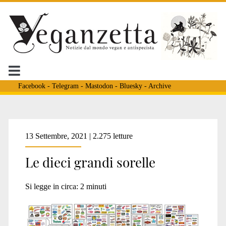
Facebook
-
Telegram
-
Mastodon
-
Bluesky
-
Archive
Tag:
13 Settembre, 2021 | 2.275 letture
Le dieci grandi sorelle
<span>Unilever</span>
Si legge in circa:
2
minuti