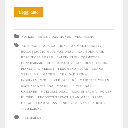
Igualdad
Leggi tutto
Animal
e
NOTIZIE
NOTIZIE DAL MONDO
VEGANISMO
la
ACTIONAID
ADA CARCIONE
ANIMAL EQUALITY
BOICOTTAGGIO MULTINAZIONALI
CALIFORNIA AIR
maionese
RESOURCES BOARD
CALVIN KLEIN COSMETICS
vegana
CONSUMISMO
CONSUMISMO VEGAN
DEVASTAZIONE
PIANETA
DIVERSEY
FENOMENO VEGAN
GONXO
di
XERVI
HELLMANN'S
IGUALDAD ANIMAL
INQUINAMENTO
LEVER FABERGÈ
MAIONESE VEGAN
Unilever
MAYONESA VEGANA
MAYONESA VEGANA DE
UNILEVER
MULTINAZIONALI
OLIO DI PALMA
POWER
HUNGRY
PRODOTTI TESTATI SU ANIMALI
SAGIT
UNCAGED CAMPAIGNS
UNILEVER
VAN DEN BERG
VIVISEZIONE
9 COMMENTI