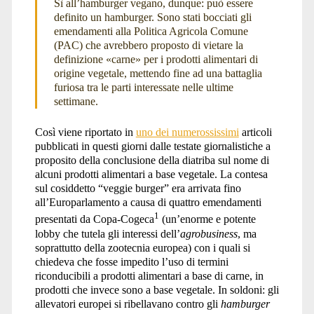
Sì all’hamburger vegano, dunque: può essere
definito un hamburger. Sono stati bocciati gli
emendamenti alla Politica Agricola Comune
(PAC) che avrebbero proposto di vietare la
definizione «carne» per i prodotti alimentari di
origine vegetale, mettendo fine ad una battaglia
furiosa tra le parti interessate nelle ultime
settimane.
Così viene riportato in
uno dei numerossissimi
articoli
pubblicati in questi giorni dalle testate giornalistiche a
proposito della conclusione della diatriba sul nome di
alcuni prodotti alimentari a base vegetale. La contesa
sul cosiddetto “veggie burger” era arrivata fino
all’Europarlamento a causa di quattro emendamenti
1
presentati da Copa-Cogeca
(un’enorme e potente
lobby che tutela gli interessi dell’
agrobusiness
, ma
soprattutto della zootecnia europea) con i quali si
chiedeva che fosse impedito l’uso di termini
riconducibili a prodotti alimentari a base di carne, in
prodotti che invece sono a base vegetale. In soldoni: gli
allevatori europei si ribellavano contro gli
hamburger