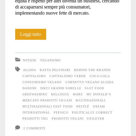
equità e rispetto per altri diventa un business, cercando
di accaparrarsi sempre più consumatori,
implementando nuove fette di mercato.
Le
Leggi tutto
dieci
grandi
NOTIZIE
VEGANISMO
sorelle
ALGIDA
BASTA DELFINARI
BEHIND THE BRANDS
CAPITALISMO
CAPITALISMO VERDE
COCA-COLA
CONSUMISMO VEGANO
CORNETTO VEGANO ALGIDA
DANONE
DIECI GRANDI SORELLE
FAST FOOD
GREEWASHING
KELLOGGS
MARS
MC DONALD’S
MERCATO PRODOTTI VEGANI
MULTINAZIONALI
MULTINAZIONALI FAST FOOD
NESTLÉ
OXFAM
INTERNATIONAL
PEPSICO
POLITICALLY CORRECT
PRODOTTI VEG
PRODOTTI VEGANI
UNILEVER
2 COMMENTI