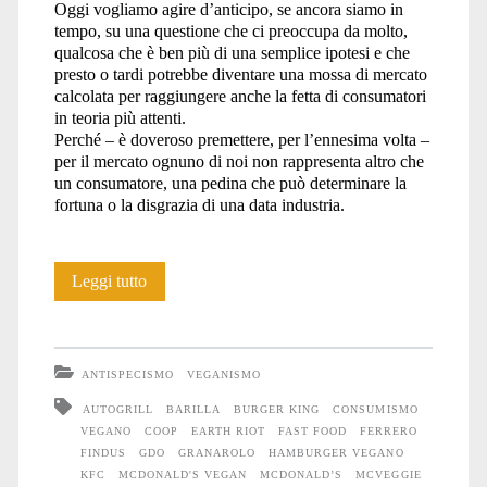
Oggi vogliamo agire d’anticipo, se ancora siamo in
tempo, su una questione che ci preoccupa da molto,
qualcosa che è ben più di una semplice ipotesi e che
presto o tardi potrebbe diventare una mossa di mercato
calcolata per raggiungere anche la fetta di consumatori
in teoria più attenti.
Perché – è doveroso premettere, per l’ennesima volta –
per il mercato ognuno di noi non rappresenta altro che
un consumatore, una pedina che può determinare la
fortuna o la disgrazia di una data industria.
McDonald’s:
Leggi tutto
potresti
mai
ANTISPECISMO
VEGANISMO
immaginarlo
AUTOGRILL
BARILLA
BURGER KING
CONSUMISMO
VEGANO
COOP
EARTH RIOT
FAST FOOD
FERRERO
vegano?
FINDUS
GDO
GRANAROLO
HAMBURGER VEGANO
KFC
MCDONALD'S VEGAN
MCDONALD’S
MCVEGGIE