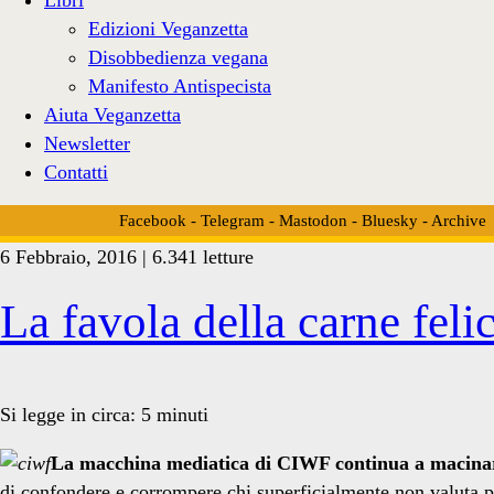
Edizioni Veganzetta
Disobbedienza vegana
Manifesto Antispecista
Aiuta Veganzetta
Newsletter
Contatti
Facebook
-
Telegram
-
Mastodon
-
Bluesky
-
Archive
6 Febbraio, 2016 | 6.341 letture
Tag:
La favola della carne feli
<span>cremonini</span>
Si legge in circa:
5
minuti
La macchina mediatica di CIWF continua a macinare
di confondere e corrompere chi superficialmente non valuta p