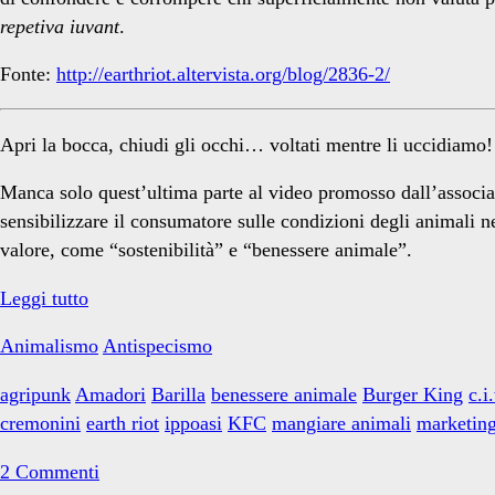
repetiva iuvant
.
Fonte:
http://earthriot.altervista.org/blog/2836-2/
Apri la bocca, chiudi gli occhi… voltati mentre li uccidiamo!
Manca solo quest’ultima parte al video promosso dall’associa
sensibilizzare il consumatore sulle condizioni degli animali ne
valore, come “sostenibilità” e “benessere animale”.
La
Leggi tutto
favola
Animalismo
Antispecismo
della
carne
agripunk
Amadori
Barilla
benessere animale
Burger King
c.i
felice
cremonini
earth riot
ippoasi
KFC
mangiare animali
marketin
2 Commenti