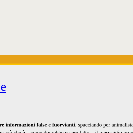
ce
 informazioni false e fuorvianti
, spacciando per animalista
er ciò che è – come dovrebbe essere fatto – il messaggio pro