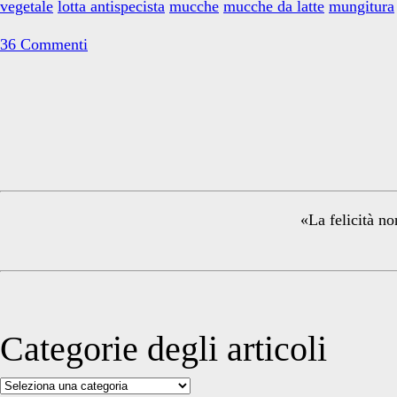
vegetale
lotta antispecista
mucche
mucche da latte
mungitura
antispecista
36 Commenti
Primary
Sidebar
«La felicità no
Categorie degli articoli
Categorie