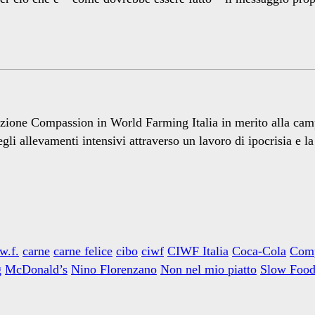
zione Compassion in World Farming Italia in merito alla camp
gli allevamenti intensivi attraverso un lavoro di ipocrisia e la
.w.f.
carne
carne felice
cibo
ciwf
CIWF Italia
Coca-Cola
Comp
g
McDonald’s
Nino Florenzano
Non nel mio piatto
Slow Foo