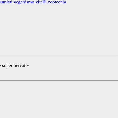
umisti
veganismo
vitelli
zootecnia
re supermercati»