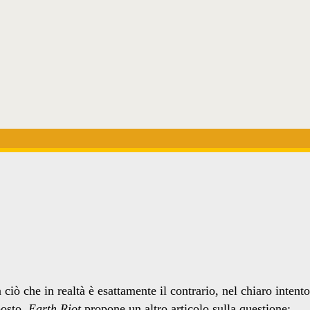
 ciò che in realtà è esattamente il contrario, nel chiaro intento
posto.
Earth Riot
propone un altro articolo sulla questione: