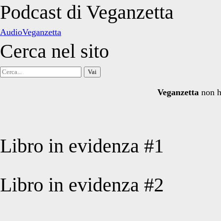
degli
Podcast di Veganzetta
articoli
AudioVeganzetta
Cerca nel sito
Cerca
per:
Veganzetta
non h
Libro in evidenza #1
Libro in evidenza #2