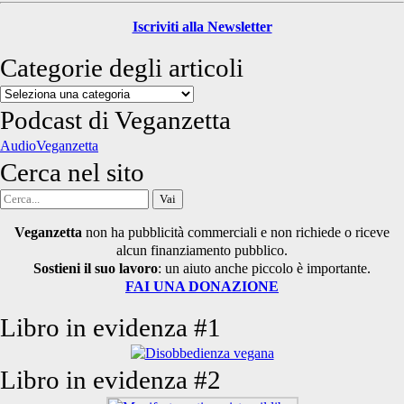
Iscriviti alla Newsletter
Categorie degli articoli
Categorie
degli
Podcast di Veganzetta
articoli
AudioVeganzetta
Cerca nel sito
Cerca
per:
Veganzetta
non ha pubblicità commerciali e non richiede o riceve
alcun finanziamento pubblico.
Sostieni il suo lavoro
: un aiuto anche piccolo è importante.
FAI UNA DONAZIONE
Libro in evidenza #1
Libro in evidenza #2