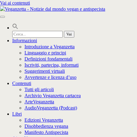
Vai ai contenuti
Cerca
per:
Informazioni
Introduzione a Veganzetta
Linguaggio e principi
Definizioni fondamentali
Iscriviti, partecipa, informati
Suggerimenti virtuali
Avvertenze e licenza d’uso
Contenuti
Tutti gli articoli
Archivio Veganzetta cartacea
ArteVeganzetta
AudioVeganzetta (Podcast)
Libri
Edizioni Veganzetta
Disobbedienza vegana
Manifesto Antispecista