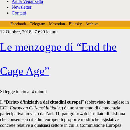
Aiuta Veganzetta
Newsletter
Contatti
Facebook
-
Telegram
-
Mastodon
-
Bluesky
-
Archive
12 Ottobre, 2018 | 7.629 letture
Tag:
Le menzogne di “End the
<span>stop
Cage Age”
vivisection</span>
Si legge in circa:
4
minuti
Il “
Diritto d’iniziativa dei cittadini europei
” (abbreviato in inglese in
ECI,
European Citizens’ Initiativ
e) è uno strumento di democrazia
partecipativa previsto dall’art. 11, paragrafo 4 del Trattato di Lisbona
che consente ai cittadini europei di proporre modifiche legislative
concrete relative a qualsiasi settore in cui la Commissione Europea