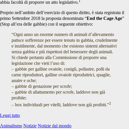
1
abbia facoltà di proporre un atto legislativo.
Proprio nell’ambito dell’esercizio di questo diritto, è stata registrata il
primo Settembre 2018 la proposta denominata “
End the Cage Age
”
(Stop all’era delle gabbie) con il seguente obiettivo:
“Ogni anno un enorme numero di animali d’allevamento
patisce sofferenze per essere tenuto in gabbia, crudelmente
e inutilmente, dal momento che esistono sistemi alternativi
senza gabbia e più rispettosi del benessere degli animali.
Si chiede pertanto alla Commissione di proporre una
legislazione che vieti l’uso di:
– gabbie per galline ovaiole, conigli, pollastre, polli da
carne riproduttori, galline ovaiole riproduttrici, quaglie,
anatre e oche;
– gabbie di gestazione per scrofe;
– gabbie di allattamento per scrofe, laddove non già
proibite;
2
– box individuali per vitelli, laddove non già proibiti.”
Le
Leggi tutto
menzogne
Animalismo
Notizie
Notizie dal mondo
di