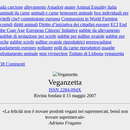
“End
ada carcione
allevamento
Amadori
anatre
Animal Equality Italia
the
animali da carne
animali e carne
benessere animale
box individuali per
Cage
vitelli
ciwf
commissione europea
Compassion in World Farming
Age”
conigli
diritti animali
Diritto d’iniziativa dei cittadini europei
ECI
End
the Cage Age
European Citizens' Initiative
gabbie da allevamento
gabbie di gestazione per scrofe
gabbie per galline ovaiole
gabbie per
oche
gabbie scrofe
galline ovaiole riproduttrici
greenwashing
parlamento europeo
pollastre
polli da carne riproduttori
quaglie
sfruttamento animale
stop vivisection
Trattato di Lisbona
veganzetta
38 Commenti
Primary
Veganzetta
ISSN 2284-094X
Rivista fondata il 15 maggio 2007
Sidebar
«La felicità non è trovare prodotti vegani nei supermercati, bensì non
trovare supermercati»
Adriano Fragano