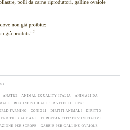
llastre, polli da carne riproduttori, galline ovaiole
ddove non già proibite;
2
on già proibiti.”
DO
ANATRE
ANIMAL EQUALITY ITALIA
ANIMALI DA
IMALE
BOX INDIVIDUALI PER VITELLI
CIWF
ORLD FARMING
CONIGLI
DIRITTI ANIMALI
DIRITTO
END THE CAGE AGE
EUROPEAN CITIZENS' INITIATIVE
AZIONE PER SCROFE
GABBIE PER GALLINE OVAIOLE