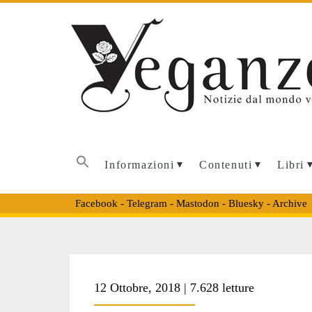
Informazioni
Contenuti
Libri
Facebook
-
Telegram
-
Mastodon
-
Bluesky
-
Archive
Tag:
12 Ottobre, 2018 | 7.628 letture
<span>quaglie</