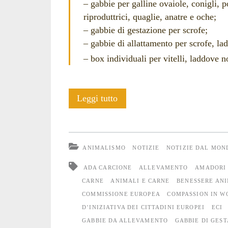
– gabbie per galline ovaiole, conigli, po
riproduttrici, quaglie, anatre e oche;
– gabbie di gestazione per scrofe;
– gabbie di allattamento per scrofe, la
– box individuali per vitelli, laddove n
Le
Leggi tutto
menzogne
di
ANIMALISMO
NOTIZIE
NOTIZIE DAL MON
“End
ADA CARCIONE
ALLEVAMENTO
AMADORI
the
CARNE
ANIMALI E CARNE
BENESSERE AN
COMMISSIONE EUROPEA
COMPASSION IN W
Cage
D’INIZIATIVA DEI CITTADINI EUROPEI
ECI
Age”
GABBIE DA ALLEVAMENTO
GABBIE DI GEST