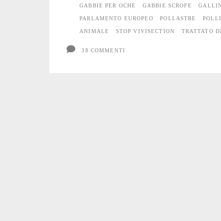
GABBIE PER OCHE
GABBIE SCROFE
GALLI
PARLAMENTO EUROPEO
POLLASTRE
POLL
ANIMALE
STOP VIVISECTION
TRATTATO D
38 COMMENTI