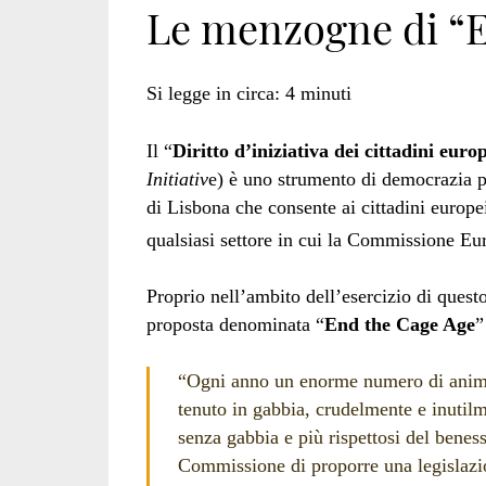
Le menzogne di “E
Si legge in circa:
4
minuti
Il “
Diritto d’iniziativa dei cittadini euro
Initiativ
e) è uno strumento di democrazia par
di Lisbona che consente ai cittadini europei
qualsiasi settore in cui la Commissione Eur
Proprio nell’ambito dell’esercizio di questo
proposta denominata “
End the Cage Age
”
“Ogni anno un enorme numero di animal
tenuto in gabbia, crudelmente e inutil
senza gabbia e più rispettosi del beness
Commissione di proporre una legislazio