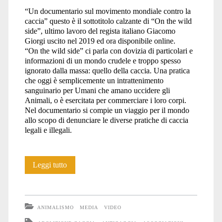
“Un documentario sul movimento mondiale contro la
caccia” questo è il sottotitolo calzante di “On the wild
side”, ultimo lavoro del regista italiano Giacomo
Giorgi uscito nel 2019 ed ora disponibile online.
“On the wild side” ci parla con dovizia di particolari e
informazioni di un mondo crudele e troppo spesso
ignorato dalla massa: quello della caccia. Una pratica
che oggi è semplicemente un intrattenimento
sanguinario per Umani che amano uccidere gli
Animali, o è esercitata per commerciare i loro corpi.
Nel documentario si compie un viaggio per il mondo
allo scopo di denunciare le diverse pratiche di caccia
legali e illegali.
“On
Leggi tutto
the
wild
ANIMALISMO
MEDIA
VIDEO
side”