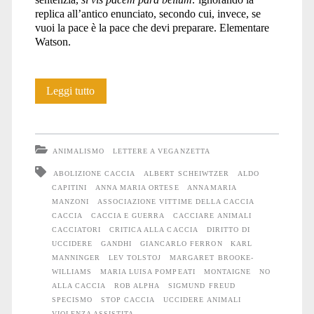
replica all’antico enunciato, secondo cui, invece, se
vuoi la pace è la pace che devi preparare. Elementare
Watson.
L’ambigua
Leggi tutto
fascinazione
della
ANIMALISMO
LETTERE A VEGANZETTA
caccia
ABOLIZIONE CACCIA
ALBERT SCHEIWTZER
ALDO
CAPITINI
ANNA MARIA ORTESE
ANNAMARIA
MANZONI
ASSOCIAZIONE VITTIME DELLA CACCIA
CACCIA
CACCIA E GUERRA
CACCIARE ANIMALI
CACCIATORI
CRITICA ALLA CACCIA
DIRITTO DI
UCCIDERE
GANDHI
GIANCARLO FERRON
KARL
MANNINGER
LEV TOLSTOJ
MARGARET BROOKE-
WILLIAMS
MARIA LUISA POMPEATI
MONTAIGNE
NO
ALLA CACCIA
ROB ALPHA
SIGMUND FREUD
SPECISMO
STOP CACCIA
UCCIDERE ANIMALI
VIOLENZA ASSISTITA