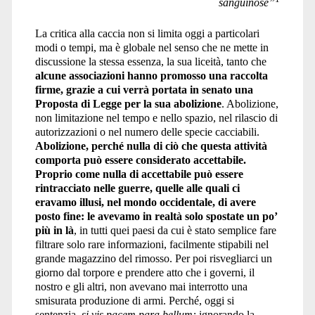
sanguinose”
La critica alla caccia non si limita oggi a particolari
modi o tempi, ma è globale nel senso che ne mette in
discussione la stessa essenza, la sua liceità, tanto che
alcune associazioni hanno promosso una raccolta
firme, grazie a cui verrà portata in senato una
Proposta di Legge per la sua abolizione
. Abolizione,
non limitazione nel tempo e nello spazio, nel rilascio di
autorizzazioni o nel numero delle specie cacciabili.
Abolizione, perché nulla di ciò che questa attività
comporta può essere considerato accettabile.
Proprio come nulla di accettabile può essere
rintracciato nelle guerre, quelle alle quali ci
eravamo illusi, nel mondo occidentale, di avere
posto fine: le avevamo in realtà solo spostate un po’
più in là
, in tutti quei paesi da cui è stato semplice fare
filtrare solo rare informazioni, facilmente stipabili nel
grande magazzino del rimosso. Per poi risvegliarci un
giorno dal torpore e prendere atto che i governi, il
nostro e gli altri, non avevano mai interrotto una
smisurata produzione di armi. Perché, oggi si
sentenzia,
si vis pacem para bellum:
ignorando la