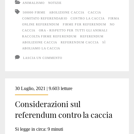
ANIMALISMO
NOTIZIE
contro
500000 FIRME
ABOLIZIONE CACCIA
CACCIA
COMITATO REFERENDARIO
CONTRO LA CACCIA
FIRMA
la
ONLINE REFERENDUM
FIRME PER REFERENDUM
NO
caccia:
CACCIA
ORA - RISPETTO PER TUTTI GLI ANIMALI
RACCOLTA FIRME REFERENDUM
REFERENDUM
ultimi
ABOLIZIONE CACCIA
REFERENDUM CACCIA
SÌ
ABOLIAMO LA CACCIA
giorni
LASCIA UN COMMENTO
30 Luglio, 2021 | 9.603 letture
Considerazioni sul
referendum contro la caccia
Si legge in circa:
9
minuti