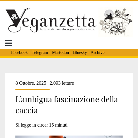
Facebook
-
Telegram
-
Mastodon
-
Bluesky
-
Archive
Tag:
8 Ottobre, 2025 | 2.093 letture
L’ambigua fascinazione della
<span>abolizione
caccia
caccia</span>
Si legge in circa:
15
minuti