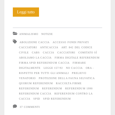
Considerazioni
Leggi tutto
sul
referendum
ANIMALISMO
NOTIZIE
contro
ABOLIZIONE CACCIA
ACCESSO FONDI PRIVATI
CACCIATORI
ANTICACCIA
ART. 842 DEL CODICE
la
CIVILE
CABS
CACCIA
CACCIATORI
COMITATO SÌ
caccia
ABOLIAMO LA CACCIA
FIRMA DIGITALE REFERENDUM
FIRMA SPID REFERENDUM CACCIA
FIRMARE
DIGITALMENTE
LEGGE 157/92
NO CACCIA
ORA -
RISPETTO PER TUTTI GLI ANIMALI
PRELIEVO
VENATORIO
PROTEZIONE DELLA FAUNA SELVATICA
QUORUM REFERENDUM
RACCOLTA FIRME
REFERENDUM
REFERENDUM
REFERENDUM 1990
REFERENDUM CACCIA
REFERENDUM CONTRO LA
CACCIA
SPID
SPID REFERENDUM
37 COMMENTI