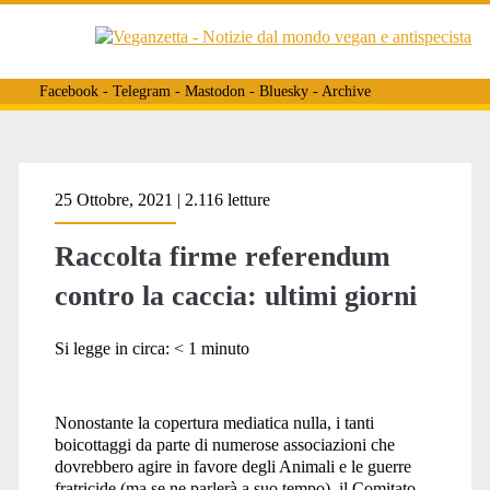
Facebook
-
Telegram
-
Mastodon
-
Bluesky
-
Archive
Tag:
25 Ottobre, 2021 | 2.116 letture
Raccolta firme referendum
<span>comitato
contro la caccia: ultimi giorni
referendario</span>
Si legge in circa:
< 1
minuto
Nonostante la copertura mediatica nulla, i tanti
boicottaggi da parte di numerose associazioni che
dovrebbero agire in favore degli Animali e le guerre
fratricide (ma se ne parlerà a suo tempo), il Comitato