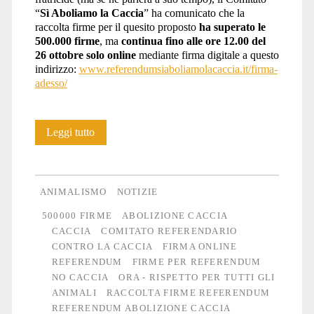
“
Sì Aboliamo la Caccia
” ha comunicato che la
raccolta firme per il quesito proposto
ha superato le
500.000 firme
, ma
continua fino alle ore 12.00 del
26 ottobre
solo online
mediante firma digitale a questo
indirizzo:
www.referendumsiaboliamolacaccia.it/firma-
adesso/
Raccolta
Leggi tutto
firme
referendum
ANIMALISMO
NOTIZIE
contro
500000 FIRME
ABOLIZIONE CACCIA
CACCIA
COMITATO REFERENDARIO
la
CONTRO LA CACCIA
FIRMA ONLINE
caccia:
REFERENDUM
FIRME PER REFERENDUM
NO CACCIA
ORA - RISPETTO PER TUTTI GLI
ultimi
ANIMALI
RACCOLTA FIRME REFERENDUM
giorni
REFERENDUM ABOLIZIONE CACCIA