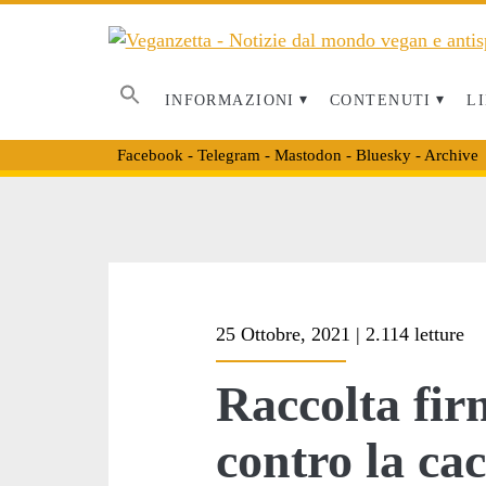
INFORMAZIONI
CONTENUTI
LI
Facebook
-
Telegram
-
Mastodon
-
Bluesky
-
Archive
Tag:
25 Ottobre, 2021 | 2.114 letture
<span>raccolta
Raccolta fi
firme
contro la cac