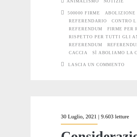
ANIMALISMO
NOTIZIE
contro
500000 FIRME
ABOLIZIONE
la
REFERENDARIO
CONTRO L
REFERENDUM
FIRME PER
caccia:
RISPETTO PER TUTTI GLI A
ultimi
REFERENDUM
REFERENDU
CACCIA
SÌ ABOLIAMO LA 
giorni
LASCIA UN COMMENTO
30 Luglio, 2021 | 9.603 letture
Considerazio