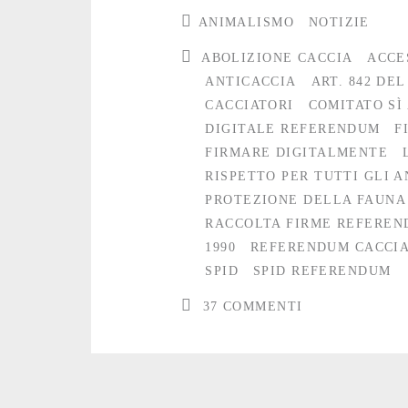
referendum
ANIMALISMO
NOTIZIE
contro
ABOLIZIONE CACCIA
ACCE
la
ANTICACCIA
ART. 842 DEL
CACCIATORI
COMITATO SÌ
caccia
DIGITALE REFERENDUM
F
FIRMARE DIGITALMENTE
RISPETTO PER TUTTI GLI A
PROTEZIONE DELLA FAUNA
RACCOLTA FIRME REFERE
1990
REFERENDUM CACCI
SPID
SPID REFERENDUM
37 COMMENTI