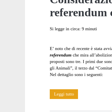
referendum c
Si legge in circa:
9
minuti
E’ noto che di recente è stata avv
referendum
che mira all’abolizio
proposti sono tre. I primi due son
gli Animali”, il terzo dal “Comita
Nel dettaglio sono i seguenti:
Considerazioni
Leggi tutto
sul