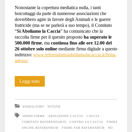
Nonostante la copertura mediatica nulla, i tanti
referendum</span>
boicottaggi da parte di numerose associazioni che
dovrebbero agire in favore degli Animali e le guerre
fratricide (ma se ne parlerà a suo tempo), il Comitato
“
Sì Aboliamo la Caccia
” ha comunicato che la
raccolta firme per il quesito proposto
ha superato le
500.000 firme
, ma
continua fino alle ore 12.00 del
26 ottobre
solo online
mediante firma digitale a questo
indirizzo:
www.referendumsiaboliamolacaccia.it/firma-
adesso/
Raccolta
Leggi tutto
firme
referendum
ANIMALISMO
NOTIZIE
contro
500000 FIRME
ABOLIZIONE CACCIA
CACCIA
COMITATO REFERENDARIO
CONTRO LA CACCIA
FIRMA
la
ONLINE REFERENDUM
FIRME PER REFERENDUM
NO