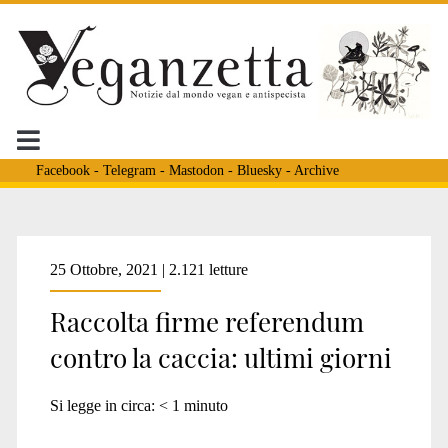
Facebook
-
Telegram
-
Mastodon
-
Bluesky
-
Archive
Tag:
25 Ottobre, 2021 | 2.121 letture
Raccolta firme referendum
<span>firme
contro la caccia: ultimi giorni
per
Si legge in circa:
< 1
minuto