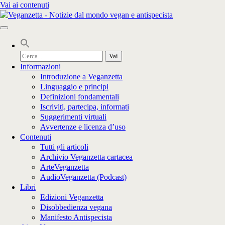
Vai ai contenuti
Cerca
per:
Informazioni
Introduzione a Veganzetta
Linguaggio e principi
Definizioni fondamentali
Iscriviti, partecipa, informati
Suggerimenti virtuali
Avvertenze e licenza d’uso
Contenuti
Tutti gli articoli
Archivio Veganzetta cartacea
ArteVeganzetta
AudioVeganzetta (Podcast)
Libri
Edizioni Veganzetta
Disobbedienza vegana
Manifesto Antispecista