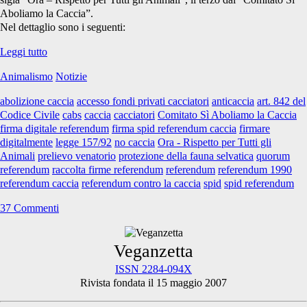
Aboliamo la Caccia”.
Nel dettaglio sono i seguenti:
Considerazioni
Leggi tutto
sul
Animalismo
Notizie
referendum
contro
abolizione caccia
accesso fondi privati cacciatori
anticaccia
art. 842 del
la
Codice Civile
cabs
caccia
cacciatori
Comitato Sì Aboliamo la Caccia
caccia
firma digitale referendum
firma spid referendum caccia
firmare
digitalmente
legge 157/92
no caccia
Ora - Rispetto per Tutti gli
Animali
prelievo venatorio
protezione della fauna selvatica
quorum
referendum
raccolta firme referendum
referendum
referendum 1990
referendum caccia
referendum contro la caccia
spid
spid referendum
37 Commenti
Primary
Veganzetta
ISSN 2284-094X
Rivista fondata il 15 maggio 2007