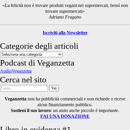
Sidebar
«La felicità non è trovare prodotti vegani nei supermercati, bensì non
trovare supermercati»
Adriano Fragano
Iscriviti alla Newsletter
Categorie degli articoli
Categorie
degli
Podcast di Veganzetta
articoli
AudioVeganzetta
Cerca nel sito
Cerca
per:
Veganzetta
non ha pubblicità commerciali e non richiede o riceve
alcun finanziamento pubblico.
Sostieni il suo lavoro
: un aiuto anche piccolo è importante.
FAI UNA DONAZIONE
Libro in evidenza #1