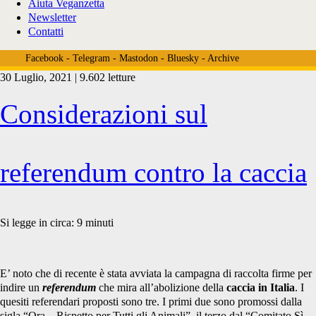
Aiuta Veganzetta
Newsletter
Contatti
Facebook
-
Telegram
-
Mastodon
-
Bluesky
-
Archive
30 Luglio, 2021 | 9.602 letture
Tag:
Considerazioni sul
<span>quorum
referendum contro la caccia
referendum</span>
Si legge in circa:
9
minuti
E’ noto che di recente è stata avviata la campagna di raccolta firme per
indire un
referendum
che mira all’abolizione della
caccia
in Italia
. I
quesiti referendari proposti sono tre. I primi due sono promossi dalla
sigla “Ora – Rispetto per Tutti gli Animali”, il terzo dal “Comitato Sì