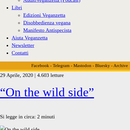
Libri
Edizioni Veganzetta
Disobbedienza vegana
Manifesto Antispecista
Aiuta Veganzetta
Newsletter
Contatti
Facebook
-
Telegram
-
Mastodon
-
Bluesky
-
Archive
29 Aprile, 2020 | 4.603 letture
Tag:
“On the wild side”
<span>Giacomo
Si legge in circa:
2
minuti