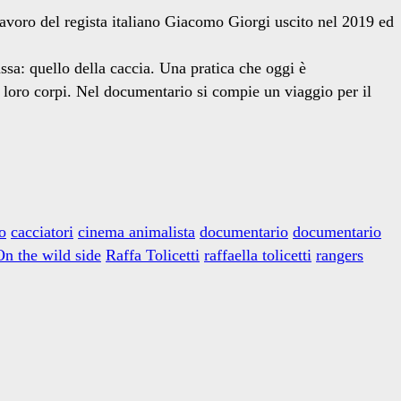
avoro del regista italiano Giacomo Giorgi uscito nel 2019 ed
ssa: quello della caccia. Una pratica che oggi è
loro corpi. Nel documentario si compie un viaggio per il
o
cacciatori
cinema animalista
documentario
documentario
On the wild side
Raffa Tolicetti
raffaella tolicetti
rangers