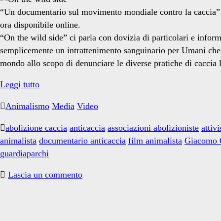
Giorgi
“Un documentario sul movimento mondiale contro la caccia” que
ora disponibile online.
“On the wild side” ci parla con dovizia di particolari e info
semplicemente un intrattenimento sanguinario per Umani che a
regista</span>
mondo allo scopo di denunciare le diverse pratiche di caccia le
“On
Leggi tutto
the
Animalismo
Media
Video
wild
side”
abolizione caccia
anticaccia
associazioni abolizioniste
attiv
animalista
documentario anticaccia
film animalista
Giacomo 
guardiaparchi
Lascia un commento
Primary