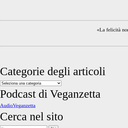
Sidebar
«La felicità no
Categorie degli articoli
Categorie
degli
Podcast di Veganzetta
articoli
AudioVeganzetta
Cerca nel sito
Cerca