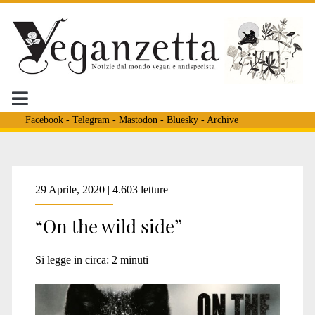
Facebook
-
Telegram
-
Mastodon
-
Bluesky
-
Archive
Tag:
29 Aprile, 2020 | 4.603 letture
“On the wild side”
<span>associazioni
Si legge in circa:
2
minuti
abolizioniste</span>