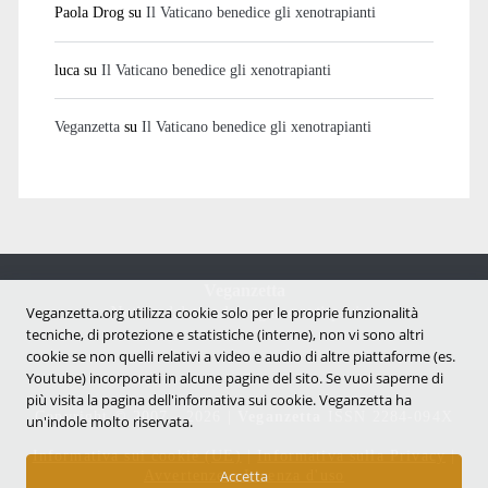
Paola Drog
su
Il Vaticano benedice gli xenotrapianti
luca
su
Il Vaticano benedice gli xenotrapianti
Veganzetta
su
Il Vaticano benedice gli xenotrapianti
Veganzetta
Notizie dal mondo vegan e antispecista
Veganzetta.org utilizza cookie solo per le proprie funzionalità
tecniche, di protezione e statistiche (interne), non vi sono altri
cookie se non quelli relativi a video e audio di altre piattaforme (es.
Youtube) incorporati in alcune pagine del sito. Se vuoi saperne di
più visita la pagina dell'infornativa sui cookie. Veganzetta ha
Copyright © 2007 - 2026 |
Veganzetta
ISSN 2284-094X
un'indole molto riservata.
Informativa sui cookie (UE)
|
Informativa sulla Privacy
|
Avvertenze e Licenza d'uso
Accetta