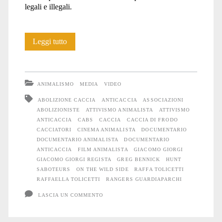
legali e illegali.
“On
Leggi tutto
the
wild
ANIMALISMO
MEDIA
VIDEO
side”
ABOLIZIONE CACCIA
ANTICACCIA
ASSOCIAZIONI
ABOLIZIONISTE
ATTIVISMO ANIMALISTA
ATTIVISMO
ANTICACCIA
CABS
CACCIA
CACCIA DI FRODO
CACCIATORI
CINEMA ANIMALISTA
DOCUMENTARIO
DOCUMENTARIO ANIMALISTA
DOCUMENTARIO
ANTICACCIA
FILM ANIMALISTA
GIACOMO GIORGI
GIACOMO GIORGI REGISTA
GREG BENNICK
HUNT
SABOTEURS
ON THE WILD SIDE
RAFFA TOLICETTI
RAFFAELLA TOLICETTI
RANGERS GUARDIAPARCHI
LASCIA UN COMMENTO