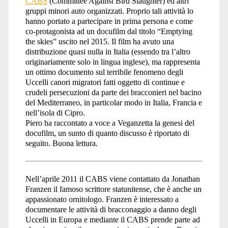
CABS
(Committee Against Bird Slaughter) ed altri
gruppi minori auto organizzati. Proprio tali attività lo
hanno portato a partecipare in prima persona e come
co-protagonista ad un docufilm dal titolo “Emptying
the skies” uscito nel 2015. Il film ha avuto una
distribuzione quasi nulla in Italia (essendo tra l’altro
originariamente solo in lingua inglese), ma rappresenta
un ottimo documento sul terribile fenomeno degli
Uccelli canori migratori fatti oggetto di continue e
crudeli persecuzioni da parte dei bracconieri nel bacino
del Mediterraneo, in particolar modo in Italia, Francia e
nell’isola di Cipro.
Piero ha raccontato a voce a Veganzetta la genesi del
docufilm, un sunto di quanto discusso è riportato di
seguito. Buona lettura.
Nell’aprile 2011 il CABS viene contattato da Jonathan
Franzen il famoso scrittore statunitense, che è anche un
appassionato ornitologo. Franzen è interessato a
documentare le attività di bracconaggio a danno degli
Uccelli in Europa e mediante il CABS prende parte ad