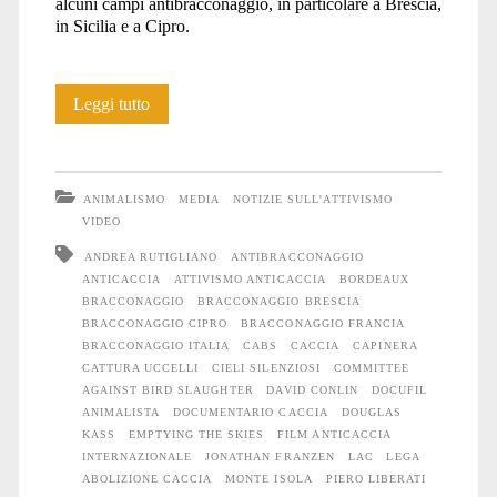
alcuni campi antibracconaggio, in particolare a Brescia,
in Sicilia e a Cipro.
“Emptying
Leggi tutto
the
skies”
ANIMALISMO
MEDIA
NOTIZIE SULL'ATTIVISMO
un
VIDEO
ANDREA RUTIGLIANO
ANTIBRACCONAGGIO
docufilm
ANTICACCIA
ATTIVISMO ANTICACCIA
BORDEAUX
da
BRACCONAGGIO
BRACCONAGGIO BRESCIA
BRACCONAGGIO CIPRO
BRACCONAGGIO FRANCIA
vedere
BRACCONAGGIO ITALIA
CABS
CACCIA
CAPINERA
CATTURA UCCELLI
CIELI SILENZIOSI
COMMITTEE
AGAINST BIRD SLAUGHTER
DAVID CONLIN
DOCUFIL
ANIMALISTA
DOCUMENTARIO CACCIA
DOUGLAS
KASS
EMPTYING THE SKIES
FILM ANTICACCIA
INTERNAZIONALE
JONATHAN FRANZEN
LAC
LEGA
ABOLIZIONE CACCIA
MONTE ISOLA
PIERO LIBERATI