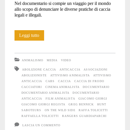
Nel documentario si compie un viaggio per il mondo
allo scopo di denunciare le diverse pratiche di caccia
legali e illegali.
“On
Leggi tutto
the
wild
ANIMALISMO
MEDIA
VIDEO
side”
ABOLIZIONE CACCIA
ANTICACCIA
ASSOCIAZIONI
ABOLIZIONISTE
ATTIVISMO ANIMALISTA
ATTIVISMO
ANTICACCIA
CABS
CACCIA
CACCIA DI FRODO
CACCIATORI
CINEMA ANIMALISTA
DOCUMENTARIO
DOCUMENTARIO ANIMALISTA
DOCUMENTARIO
ANTICACCIA
FILM ANIMALISTA
GIACOMO GIORGI
GIACOMO GIORGI REGISTA
GREG BENNICK
HUNT
SABOTEURS
ON THE WILD SIDE
RAFFA TOLICETTI
RAFFAELLA TOLICETTI
RANGERS GUARDIAPARCHI
LASCIA UN COMMENTO