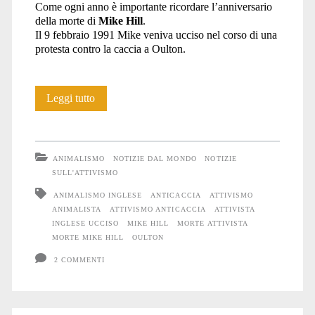
Come ogni anno è importante ricordare l’anniversario
della morte di
Mike Hill
.
Il 9 febbraio 1991 Mike veniva ucciso nel corso di una
protesta contro la caccia a Oulton.
Ricordiamoci
Leggi tutto
di
Mike
ANIMALISMO
NOTIZIE DAL MONDO
NOTIZIE
Hill
SULL'ATTIVISMO
ANIMALISMO INGLESE
ANTICACCIA
ATTIVISMO
ANIMALISTA
ATTIVISMO ANTICACCIA
ATTIVISTA
INGLESE UCCISO
MIKE HILL
MORTE ATTIVISTA
MORTE MIKE HILL
OULTON
2 COMMENTI