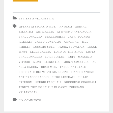
sulla
fauna
LETTERE A VEGANZETTA
selvatica
AFFARE ASSEGNATO N.337
ANIMALI
ANIMALI
SELVATICI
ANTICACCIA
ATTIVISMO ANTICACCIA
in
BRACCONAGGIO
BRACCONIERI
CAPPI SCORSOI
Italia
ILLEGALI
CARLO CONSIGLIO
CINGHIALI
DDL
PERILLI
FABRIZIO SULLI
FAUNA SELVATICA
LEGGE
e
157/92
LEGGI CACCIA
LORD OF THE RINGS
LOTTA
BRACCONAGGIO
LUIGI BOITANI
LUPI
MASSIMO
relativa
VITTURI
MONTI PRENESTINI
MONTI SIMBRUINI
NO
ALLA CACCIA
ORSO M165
PARCO NATURALE
giungla
REGIONALE DEI MONTI SIMBRUINI
PIANO D'AZIONE
ANTIBRACCONAGGIO
PIERO LIBERATI
PULLUS
legale
FREEDOM
SERGIO PASQUALI
SOCCORSO CINGHIALI
TENUTA PRESIDENZIALE DI CASTELPORZIANO
VALLEVEGAN
UN COMMENTO