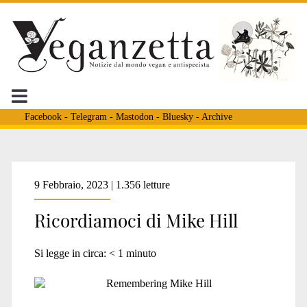
Facebook
-
Telegram
-
Mastodon
-
Bluesky
-
Archive
Tag:
9 Febbraio, 2023 | 1.356 letture
Ricordiamoci di Mike Hill
<span>attivismo
Si legge in circa:
< 1
minuto
anticaccia</span>