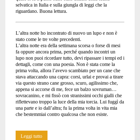
selvatica in Italia e sulla giungla di leggi che la
riguardano. Buona lettura.
L’altra notte ho incontrato di nuovo un lupo e non è
stato come le tre volte precedenti.
L’altra notte era della settimana scorsa o forse di mesi
fa oppure ancora prima, perché quando incontri un
lupo non puoi ricordare tutto, devi ripassare i tempi ed i
dettagli, come con una poesia. Non è stata come la
prima volta, allora l’avevo scambiato per un cane che
stava attaccando una capra: corsi, urlai e provai a tirare
via questo strano cane grosso, scuro, agilissimo che,
appena si accorse di me, fece un balzo sovruman…
sovracanino, e mi fissò con stranissimi occhi gialli che
riflettevano troppo la luce della mia torcia. Lui fuggì da
una parte e io dall’altra; fu la prima volta in vita mia
che bestemmiai contro qualcosa che non esiste.
Notizie
Leggi tutto